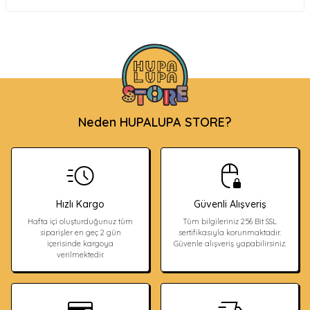
Neden HUPALUPA STORE?
Hızlı Kargo
Güvenli Alışveriş
Hafta içi oluşturduğunuz tüm
Tüm bilgileriniz 256 Bit SSL
siparişler en geç 2 gün
sertifikasıyla korunmaktadır.
içerisinde kargoya
Güvenle alışveriş yapabilirsiniz.
verilmektedir.