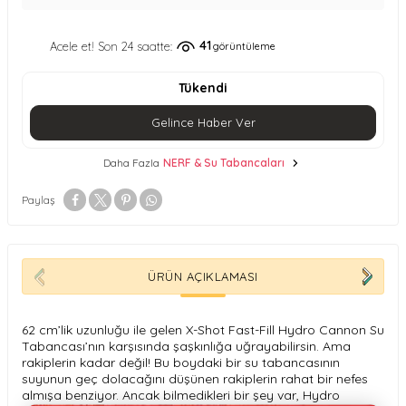
41
Acele et! Son 24 saatte:
görüntüleme
Tükendi
Gelince Haber Ver
Daha Fazla
NERF & Su Tabancaları
Paylaş
ÜRÜN AÇIKLAMASI
62 cm’lik uzunluğu ile gelen X-Shot Fast-Fill Hydro Cannon Su
Tabancası’nın karşısında şaşkınlığa uğrayabilirsin. Ama
rakiplerin kadar değil! Bu boydaki bir su tabancasının
suyunun geç dolacağını düşünen rakiplerin rahat bir nefes
almışa benziyor. Ancak bilmedikleri bir şey var, Hydro