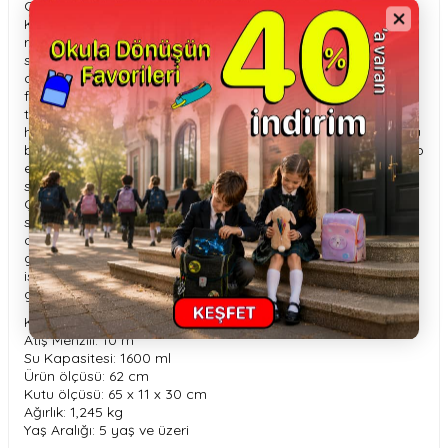
Cannon’un dolması için sadece 1 saniye yeterli!
Kimse 1 saniyede 10 metre uzağa kaçamaz, bu yüzden
rakipler ya ıslanmayı göze almalı ya da bir Hydro Cannon’a
sahip olmalıdır. Su savaşında da, eğlenmek söz konusu
olduğunda da üstünlük onda! 10 metre uzağa su
fırlatabildiği için herkes senin atış menzilinde demektir. Su
tabancanı suya daldır, doldur ve kolu ileri geri çekerek
herkesten önce hamleni yap. Döner namlusu ile kimseyi kuru
bırakmayacağı gibi boyun askısı sayesinde de herkesi ıslatıp
eğlenirken sana pratiklik sağlayacaktır. 1 saniyede su
savaşını kazanmaya var mısın?
Çocukların, arkadaşları ile vakit geçirmesini sağlayarak
sosyalleşmelerine ve ekrandan uzak kalmalarına yardımcı
olur. Yaratıcı oyunlar kurmalarına olanak tanır ve hayal
güçlerinin gelişmesine katkı sağlar. Rakibi hedef alarak
isabet ettirmeye çalıştıkları için el-göz koordinasyonlarının
gelişimini destekler.
Kutu içerisinde; su tabancası ve boyun askısı bulunmaktadır.
Atış Menzili: 10 m
Su Kapasitesi: 1600 ml
Ürün ölçüsü: 62 cm
Kutu ölçüsü: 65 x 11 x 30 cm
Ağırlık: 1,245 kg
Yaş Aralığı: 5 yaş ve üzeri