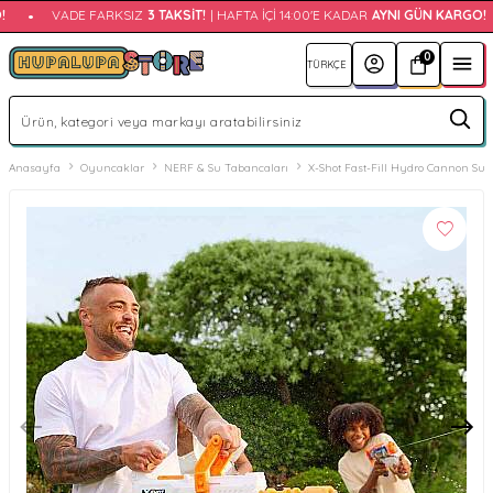
•
VADE FARKSIZ
3 TAKSIT!
| HAFTA İÇI 14:00'E KADAR
AYNI GÜN KARGO!
0
Anasayfa
Oyuncaklar
NERF & Su Tabancaları
X-Shot Fast-Fill Hydro Cannon Su 