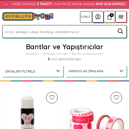
•
VADE FARKSIZ
3 TAKSIT!
| HAFTA İÇI 14:00'E KADAR
AYNI GÜN KARGO!
0
Bantlar ve Yapıştırıcılar
Anasayfa
Kırtasiye Ürünleri
Bantlar ve Yapıştırıcılar
5
ürün görüntüleniyor.
ÜRÜNLERI FILTRELE