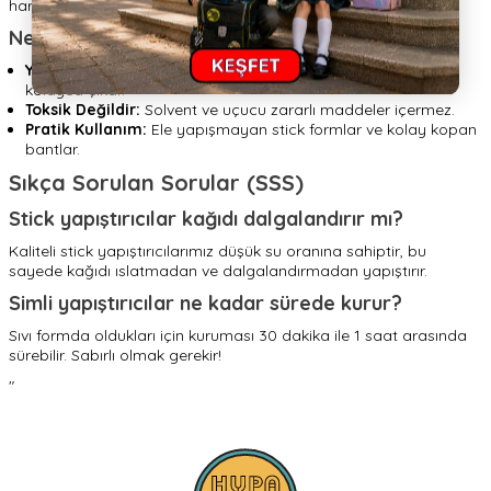
harika birer araçtır.
Neden Ürünlerimizi Seçmelisiniz?
Yıkanabilir Formül:
Yapıştırıcı kıyafete bulaşsa bile ılık suyla
kolayca çıkar.
Toksik Değildir:
Solvent ve uçucu zararlı maddeler içermez.
Pratik Kullanım:
Ele yapışmayan stick formlar ve kolay kopan
bantlar.
Sıkça Sorulan Sorular (SSS)
Stick yapıştırıcılar kağıdı dalgalandırır mı?
Kaliteli stick yapıştırıcılarımız düşük su oranına sahiptir, bu
sayede kağıdı ıslatmadan ve dalgalandırmadan yapıştırır.
Simli yapıştırıcılar ne kadar sürede kurur?
Sıvı formda oldukları için kuruması 30 dakika ile 1 saat arasında
sürebilir. Sabırlı olmak gerekir!
"