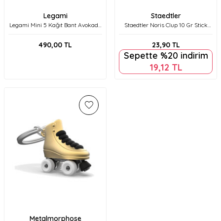
Legami
Staedtler
Legami Mini 5 Kağıt Bant Avokado
Staedtler Noris Clup 10 Gr Stick
Set K096955
Yapıştırıcı 960 10 Nca
490,00
TL
23,90
TL
Sepette %20 indirim
19,12
TL
Metalmorphose