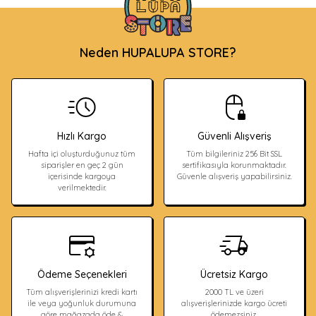
Neden HUPALUPA STORE?
Hızlı Kargo
Güvenli Alışveriş
Hafta içi oluşturduğunuz tüm
Tüm bilgileriniz 256 Bit SSL
siparişler en geç 2 gün
sertifikasıyla korunmaktadır.
içerisinde kargoya
Güvenle alışveriş yapabilirsiniz.
verilmektedir.
Ödeme Seçenekleri
Ücretsiz Kargo
Tüm alışverişlerinizi kredi kartı
2000 TL ve üzeri
ile veya yoğunluk durumuna
alışverişlerinizde kargo ücreti
göre mağazada öde &
ödemezsiniz.