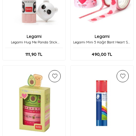
Legami
Legami
Legami Hug Me Panda Stick
Legami Mini 5 Kağıt Bant Heart Set
Yapıştırıcı K094047
K099265
111,90
TL
490,00
TL