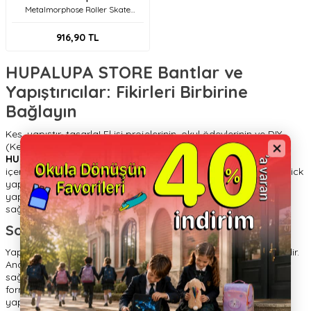
Metalmorphose Roller Skate
Anahtarlık Mtm335-01
916,90
TL
HUPALUPA STORE Bantlar ve
Yapıştırıcılar: Fikirleri Birbirine
Bağlayın
Kes, yapıştır, tasarla! El işi projelerinin, okul ödevlerinin ve DIY
(Kendin Yap) aktivitelerinin gizli kahramanları buradadır.
HUPALUPA STORE
, çocukların güvenle kullanabileceği, solvent
içermeyen ve kokusuz
yapıştırıcı ve bant çeşitlerini
sunar. Stick
yapıştırıcılardan renkli desenli bantlara (washi tape), simli
yapıştırıcılardan okul tutkallarına kadar yaratıcılığı
sağlamlaştıran her şey elinizin altında.
Solventsiz Güven, Güçlü Tutuş
Yapıştırma işlemi, ince motor becerileri için harika bir egzersizdir.
Ancak güvenlik her şeyden önce gelir. Ürünlerimiz, çocuk
sağlığına uygun, ciltten ve kıyafetten
kolayca yıkanabilen
formüllere sahiptir. Renkli ve desenli bantlar ise sadece
yapıştırmak için değil, defterleri ve eşyaları süslemek için de