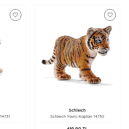
Schleich
14731
Schleich Yavru Kaplan 14730
419,90
TL