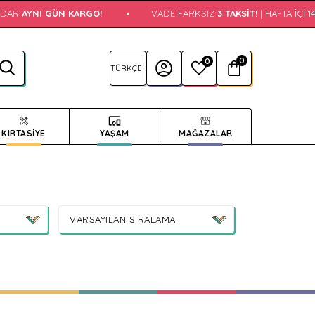
AYNI GÜN KARGO!
•
VADE FARKSIZ
3 TAKSIT!
| HAFTA İÇI 14:00
0
0
KIRTASİYE
YAŞAM
MAĞAZALAR