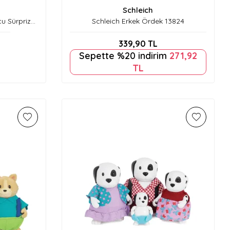
Schleich
u Sürpriz
Schleich Erkek Ördek 13824
339,90
TL
Sepette %20 indirim
271,92
TL