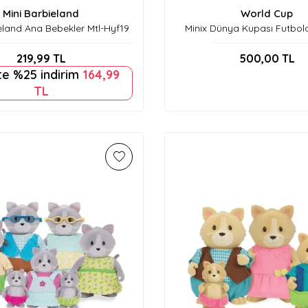
Mini Barbieland
World Cup
eland Ana Bebekler Mtl-Hyf19
Minix Dünya Kupası Futbolc
Figür Seri D-24155
219,99
TL
500,00
TL
te %25 indirim
164,99
TL