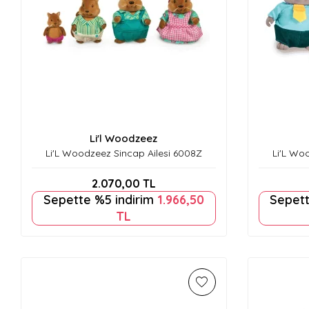
Li'l Woodzeez
Li'L Woodzeez Sincap Ailesi 6008Z
Li'L Wo
2.070,00
TL
Sepette %5 indirim
1.966,50
Sepett
TL