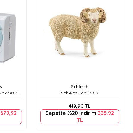
s
Schleich
Makinesi ve
Schleich Koç 13937
 5445
419,90
TL
m
679,92
Sepette %20 indirim
335,92
TL