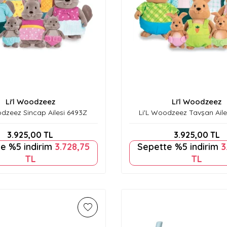
Li'l Woodzeez
Li'l Woodzeez
odzeez Sincap Ailesi 6493Z
Li'L Woodzeez Tavşan Aile
3.925,00
TL
3.925,00
TL
e %5 indirim
3.728,75
Sepette %5 indirim
3
TL
TL