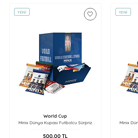
YENI
YENI
World Cup
Minix Dünya Kupası Futbolcu Sürpriz
Minix Dü
Figür Seri A-24124
500,00
TL