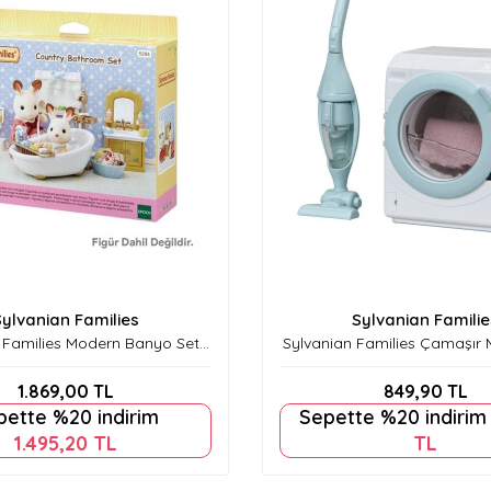
Sylvanian Families
Sylvanian Familie
 Families Modern Banyo Seti
Sylvanian Families Çamaşır 
5286
Elektrik Süpürgesi Seti
1.869,00
TL
849,90
TL
pette %20 indirim
Sepette %20 indiri
1.495,20
TL
TL