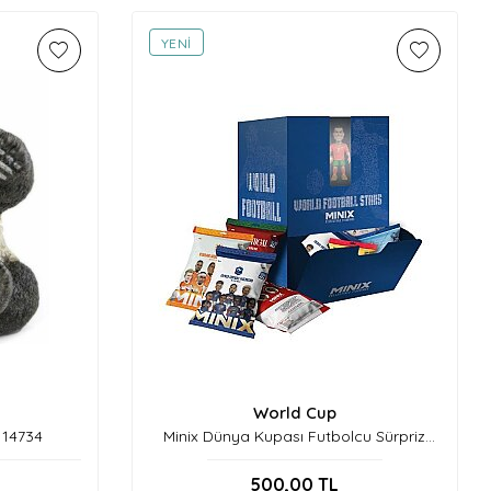
YENI
World Cup
 14734
Minix Dünya Kupası Futbolcu Sürpriz
Figür Seri C-24148
500,00
TL