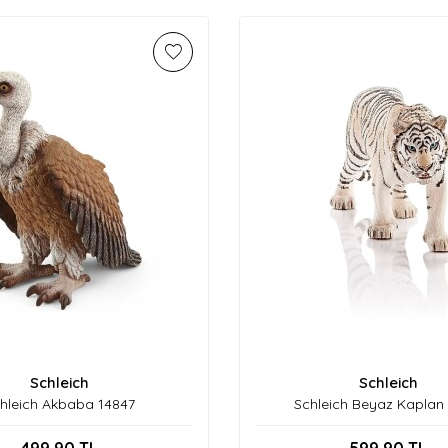
Schleich
Schleich
hleich Akbaba 14847
Schleich Beyaz Kaplan 
499,90
TL
599,90
TL