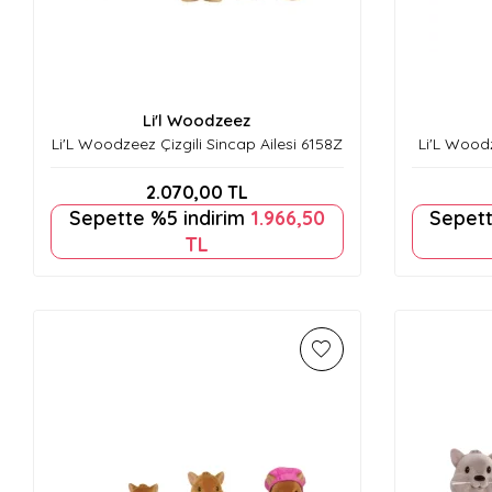
Li'l Woodzeez
Li'L Woodzeez Çizgili Sincap Ailesi 6158Z
Li'L Wood
2.070,00
TL
Sepette %5 indirim
1.966,50
Sepett
TL