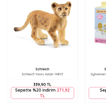
Schleich
Schleich Yavru Aslan 14813
Sylvanian
339,90
TL
Sepette %20 indirim
271,92
Se
TL