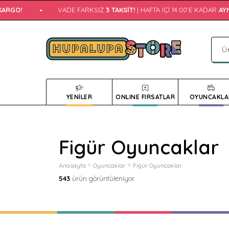
O!
•
VADE FARKSIZ
3 TAKSIT!
| HAFTA İÇI 14:00'E KADAR
AYNI G
YENİLER
ONLINE FIRSATLAR
OYUNCAKLA
Figür Oyuncaklar
Anasayfa
Oyuncaklar
Figür Oyuncaklar
543
ürün görüntüleniyor.