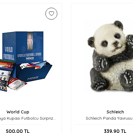
World Cup
Schleich
nya Kupası Futbolcu Sürpriz
Schleich Panda Yavrusu
Figür Seri B-24131
500,00
TL
339,90
TL