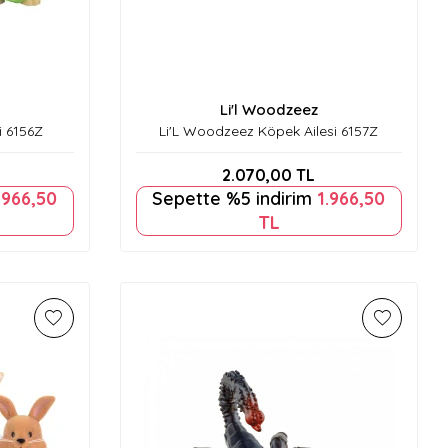
Li'l Woodzeez
i 6156Z
Li'L Woodzeez Köpek Ailesi 6157Z
2.070,00
TL
.966,50
Sepette %5 indirim
1.966,50
TL