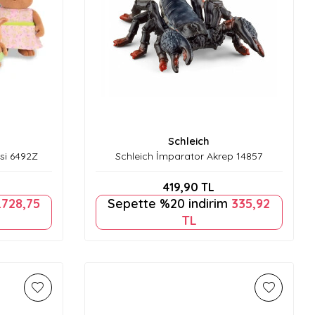
Schleich
si 6492Z
Schleich İmparator Akrep 14857
419,90
TL
.728,75
Sepette %20 indirim
335,92
TL