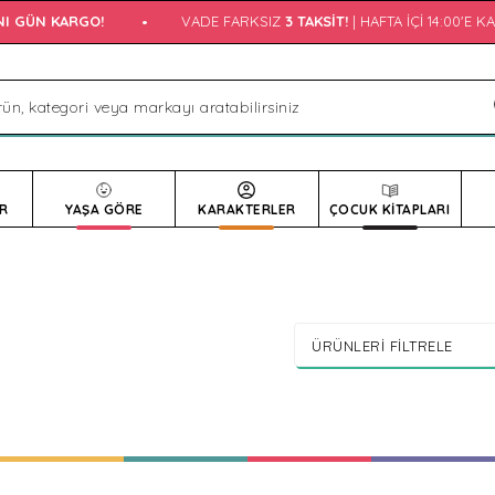
ÜN KARGO!
•
VADE FARKSIZ
3 TAKSIT!
| HAFTA İÇI 14:00'E KADAR
R
YAŞA GÖRE
KARAKTERLER
ÇOCUK KİTAPLARI
ÜRÜNLERI FILTRELE