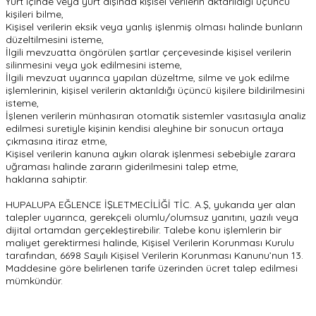
Yurt içinde veya yurt dışında kişisel verilerin aktarıldığı üçüncü
kişileri bilme,
Kişisel verilerin eksik veya yanlış işlenmiş olması halinde bunların
düzeltilmesini isteme,
İlgili mevzuatta öngörülen şartlar çerçevesinde kişisel verilerin
silinmesini veya yok edilmesini isteme,
İlgili mevzuat uyarınca yapılan düzeltme, silme ve yok edilme
işlemlerinin, kişisel verilerin aktarıldığı üçüncü kişilere bildirilmesini
isteme,
İşlenen verilerin münhasıran otomatik sistemler vasıtasıyla analiz
edilmesi suretiyle kişinin kendisi aleyhine bir sonucun ortaya
çıkmasına itiraz etme,
Kişisel verilerin kanuna aykırı olarak işlenmesi sebebiyle zarara
uğraması halinde zararın giderilmesini talep etme,
haklarına sahiptir.
HUPALUPA EĞLENCE İŞLETMECİLİĞİ TİC. A.Ş, yukarıda yer alan
talepler uyarınca, gerekçeli olumlu/olumsuz yanıtını, yazılı veya
dijital ortamdan gerçekleştirebilir. Talebe konu işlemlerin bir
maliyet gerektirmesi halinde, Kişisel Verilerin Korunması Kurulu
tarafından, 6698 Sayılı Kişisel Verilerin Korunması Kanunu’nun 13.
Maddesine göre belirlenen tarife üzerinden ücret talep edilmesi
mümkündür.