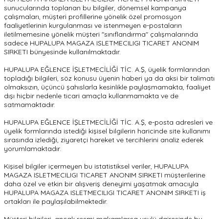
sunucularında toplanan bu bilgiler, dönemsel kampanya
çalışmaları, müşteri profillerine yönelik özel promosyon
faaliyetlerinin kurgulanması ve istenmeyen e-postaların
iletilmemesine yönelik müşteri "sınıflandırma" çalışmalarında
sadece HUPALUPA MAGAZA ISLETMECILIGI TICARET ANONIM
SIRKETI bünyesinde kullanılmaktadır.
HUPALUPA EĞLENCE İŞLETMECİLİĞİ TİC. A.Ş, üyelik formlarından
topladığı bilgileri, söz konusu üyenin haberi ya da aksi bir talimatı
olmaksızın, üçüncü şahıslarla kesinlikle paylaşmamakta, faaliyet
dışı hiçbir nedenle ticari amaçla kullanmamakta ve de
satmamaktadır.
HUPALUPA EĞLENCE İŞLETMECİLİĞİ TİC. A.Ş, e-posta adresleri ve
üyelik formlarında istediği kişisel bilgilerin haricinde site kullanımı
sırasında izlediği, ziyaretçi hareket ve tercihlerini analiz ederek
yorumlamaktadır.
Kişisel bilgiler içermeyen bu istatistiksel veriler, HUPALUPA
MAGAZA ISLETMECILIGI TICARET ANONIM SIRKETI müşterilerine
daha özel ve etkin bir alışveriş deneyimi yaşatmak amacıyla
HUPALUPA MAGAZA ISLETMECILIGI TICARET ANONIM SIRKETI iş
ortakları ile paylaşılabilmektedir.