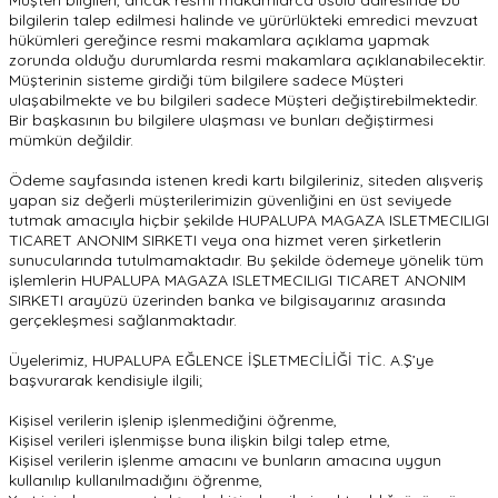
Müşteri bilgileri, ancak resmi makamlarca usulü dairesinde bu
bilgilerin talep edilmesi halinde ve yürürlükteki emredici mevzuat
hükümleri gereğince resmi makamlara açıklama yapmak
zorunda olduğu durumlarda resmi makamlara açıklanabilecektir.
Müşterinin sisteme girdiği tüm bilgilere sadece Müşteri
ulaşabilmekte ve bu bilgileri sadece Müşteri değiştirebilmektedir.
Bir başkasının bu bilgilere ulaşması ve bunları değiştirmesi
mümkün değildir.
Ödeme sayfasında istenen kredi kartı bilgileriniz, siteden alışveriş
yapan siz değerli müşterilerimizin güvenliğini en üst seviyede
tutmak amacıyla hiçbir şekilde HUPALUPA MAGAZA ISLETMECILIGI
TICARET ANONIM SIRKETI veya ona hizmet veren şirketlerin
sunucularında tutulmamaktadır. Bu şekilde ödemeye yönelik tüm
işlemlerin HUPALUPA MAGAZA ISLETMECILIGI TICARET ANONIM
SIRKETI arayüzü üzerinden banka ve bilgisayarınız arasında
gerçekleşmesi sağlanmaktadır.
Üyelerimiz, HUPALUPA EĞLENCE İŞLETMECİLİĞİ TİC. A.Ş’ye
başvurarak kendisiyle ilgili;
Kişisel verilerin işlenip işlenmediğini öğrenme,
Kişisel verileri işlenmişse buna ilişkin bilgi talep etme,
Kişisel verilerin işlenme amacını ve bunların amacına uygun
kullanılıp kullanılmadığını öğrenme,