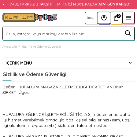
•
VADE FARKSIZ
3 TAKSIT!
| HAFTA İÇI 14:00'E KADAR
AYNI GÜN KARGO!
•
0
Anasayfa
Gizlilik ve Ödeme Güvenliği
İÇERIK MENÜ
Gizlilik ve Ödeme Güvenliği
Değerli HUPALUPA MAGAZA ISLETMECILIGI TICARET ANONIM
SIRKETI Üyesi,
HUPALUPA EĞLENCE İŞLETMECİLİĞİ TİC. A.Ş, müşterilerine daha
iyi hizmet verebilmek amacıyla bazı kişisel bilgilerinizi (isim, yaş,
ilgi alanlarınız, e-posta vb.) sizlerden talep etmektedir.
HUPALUPA MAGAZA ISLETMECILIGI TICARET ANONIM SIRKETI