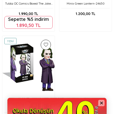
Tubbz DC Comics Boxed The Joker
Minix Green Lantern-24650
Lisanslı Cosplay Ördek Collectible
Figür
1.990,00
TL
1.200,00
TL
Sepette %5 indirim
1.890,50
TL
YENI
Minix
Minix Joker The Dark Knight-
24827