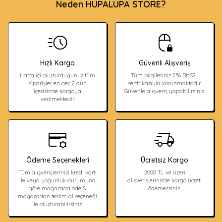
Neden HUPALUPA STORE?
Hızlı Kargo
Güvenli Alışveriş
Hafta içi oluşturduğunuz tüm
Tüm bilgileriniz 256 Bit SSL
siparişler en geç 2 gün
sertifikasıyla korunmaktadır.
içerisinde kargoya
Güvenle alışveriş yapabilirsiniz.
verilmektedir.
Ödeme Seçenekleri
Ücretsiz Kargo
Tüm alışverişlerinizi kredi kartı
2000 TL ve üzeri
ile veya yoğunluk durumuna
alışverişlerinizde kargo ücreti
göre mağazada öde &
ödemezsiniz.
mağazadan teslim al seçeneği
ile oluşturabilirsiniz.