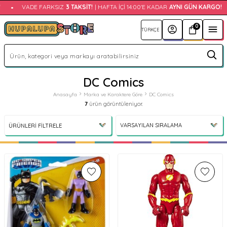
•
VADE FARKSIZ
3 TAKSIT!
| HAFTA İÇI 14:00'E KADAR
AYNI GÜN KARGO!
0
DC Comics
Anasayfa
Marka ve Karaktere Göre
DC Comics
7
ürün görüntüleniyor.
ÜRÜNLERI FILTRELE