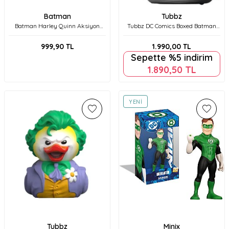
Batman
Tubbz
Batman Harley Quinn Aksiyon
Tubbz DC Comics Boxed Batman
Figürü S2 V0 30cm 6069101
Lisanslı Cosplay Ördek Collectible
Figür
999,90
TL
1.990,00
TL
Sepette %5 indirim
1.890,50
TL
YENI
Tubbz
Minix