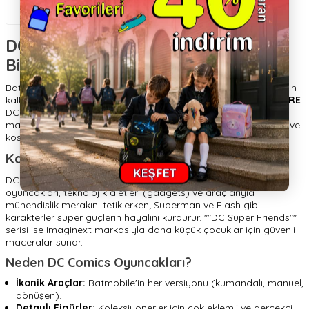
1.200,00
TL
DC Comics Oyuncakları: Adalet
Birliği'nin Gücü
Batman'in pelerini, Superman'in pelerini veya Wonder Woman'ın
kalkanı... Gotham ve Metropolis'in koruyucuları
HUPALUPA STORE
DC Comics kategorisinde. Spin Master ve McFarlane Toys gibi
markaların ürettiği detaylı aksiyon figürleri, Batmobile araçları ve
kostümlerle süper kahraman evrenine dalın.
Karanlık ve Aydınlık Arasında
DC evreni, dedektiflik, güç ve teknoloji temalarını işler. Batman
oyuncakları, teknolojik aletleri (gadgets) ve araçlarıyla
mühendislik merakını tetiklerken; Superman ve Flash gibi
karakterler süper güçlerin hayalini kurdurur. ""DC Super Friends""
serisi ise Imaginext markasıyla daha küçük çocuklar için güvenli
maceralar sunar.
Neden DC Comics Oyuncakları?
İkonik Araçlar:
Batmobile'in her versiyonu (kumandalı, manuel,
dönüşen).
Detaylı Figürler:
Koleksiyonerler için çok eklemli ve gerçekçi