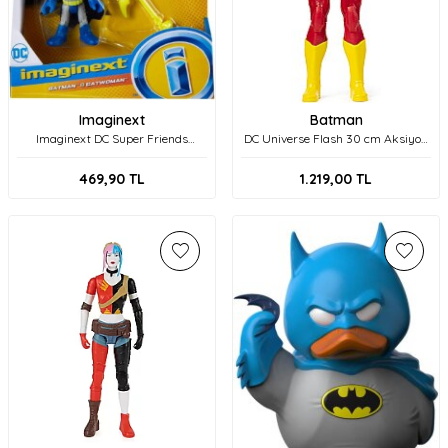
Imaginext
Batman
Imaginext DC Super Friends
DC Universe Flash 30 cm Aksiyon
Batman Tekli Figürler M5645
Figür 6056779
469,90
TL
1.219,00
TL