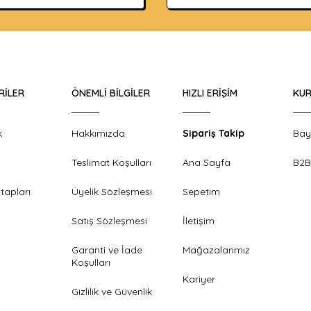
RILER
ÖNEMLI BILGILER
HIZLI ERIŞIM
KUR
k
Hakkımızda
Sipariş Takip
Bay
Teslimat Koşulları
Ana Sayfa
B2B
tapları
Üyelik Sözleşmesi
Sepetim
Satış Sözleşmesi
İletişim
Garanti ve İade
Mağazalarımız
Koşulları
Kariyer
Gizlilik ve Güvenlik