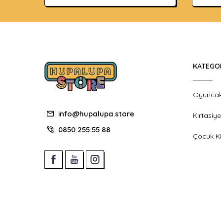
KATEGO
Oyunca
info@hupalupa.store
Kırtasiye
0850 255 55 88
Çocuk Ki