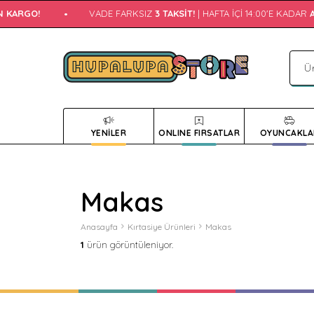
 KARGO!
•
VADE FARKSIZ
3 TAKSIT!
| HAFTA İÇI 14:00'E KADAR
AY
YENİLER
ONLINE FIRSATLAR
OYUNCAKLA
Makas
Anasayfa
Kırtasiye Ürünleri
Makas
1
ürün görüntüleniyor.