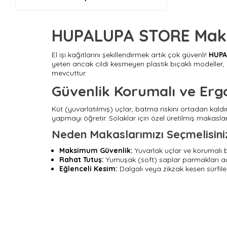
HUPALUPA STORE Makasl
El işi kağıtlarını şekillendirmek artık çok güvenli!
HUPA
yeten ancak cildi kesmeyen plastik bıçaklı modeller,
mevcuttur.
Güvenlik Korumalı ve Er
Küt (yuvarlatılmış) uçlar, batma riskini ortadan kald
yapmayı öğretir. Solaklar için özel üretilmiş makasla
Neden Makaslarımızı Seçmelisini
Maksimum Güvenlik:
Yuvarlak uçlar ve korumalı b
Rahat Tutuş:
Yumuşak (soft) saplar parmakları a
Eğlenceli Kesim:
Dalgalı veya zikzak kesen sürfile