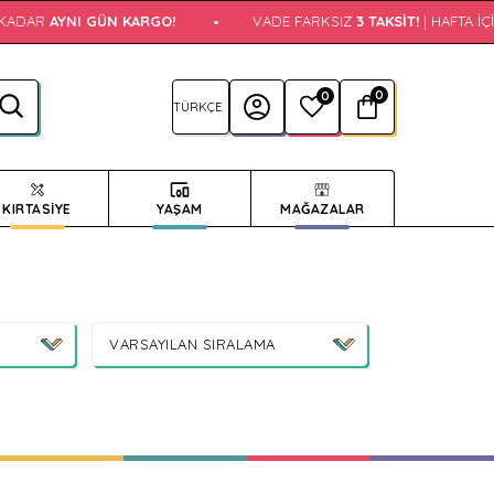
KADAR
AYNI GÜN KARGO!
•
VADE FARKSIZ
3 TAKSIT!
| HAFTA İÇI 
0
0
KIRTASİYE
YAŞAM
MAĞAZALAR