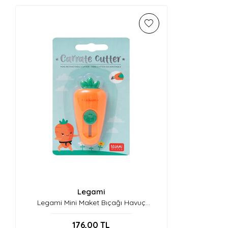
Legami
Legami Mini Maket Bıçağı Havuç
K091460
176,00
TL