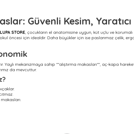
ar: Güvenli Kesim, Yaratıcı
LUPA STORE
, çocukların el anatomisine uygun, küt uçlu ve korumalı
 okul öncesi için idealdir. Daha büyükler için ise paslanmaz çelik, 
gonomik
ırır. Yaylı mekanizmaya sahip ""alıştırma makasları"", aç-kapa harek
rımız da mevcuttur.
z?
ıçaklar.
cıtmaz.
 makasları.