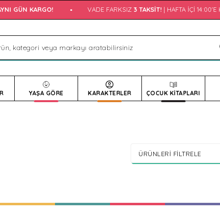
NI GÜN KARGO!
•
VADE FARKSIZ
3 TAKSIT!
| HAFTA İÇI 14:00'E 
R
YAŞA GÖRE
KARAKTERLER
ÇOCUK KİTAPLARI
ÜRÜNLERI FILTRELE