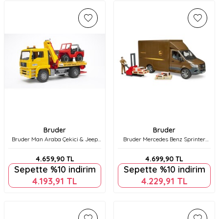
Bruder
Bruder
Bruder Man Araba Çekici & Jeep
Bruder Mercedes Benz Sprinter
Br02750
UPS Kargo Aracı, Transpalet ve
Figür Br02678
4.659,90
TL
4.699,90
TL
Sepette %10 indirim
Sepette %10 indirim
4.193,91
TL
4.229,91
TL