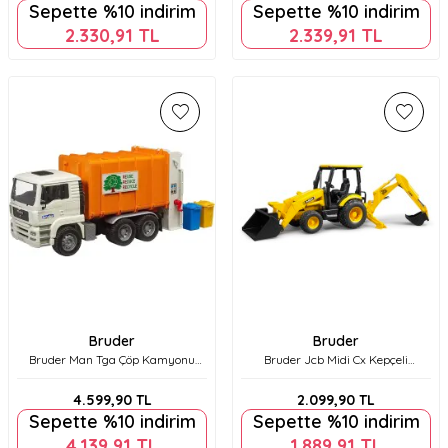
Sepette %10 indirim
Sepette %10 indirim
2.330,91
TL
2.339,91
TL
Bruder
Bruder
Bruder Man Tga Çöp Kamyonu
Bruder Jcb Midi Cx Kepçeli
Br02772
Ekskavatör Br02427
4.599,90
TL
2.099,90
TL
Sepette %10 indirim
Sepette %10 indirim
4.139,91
TL
1.889,91
TL