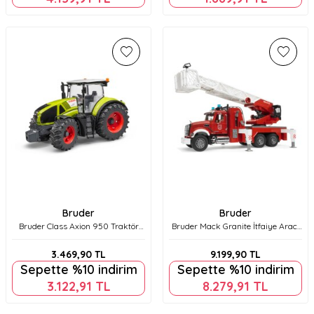
Bruder
Bruder
Bruder Class Axion 950 Traktör
Bruder Mack Granite İtfaiye Aracı
Br03012
Br02821
3.469,90
TL
9.199,90
TL
Sepette %10 indirim
Sepette %10 indirim
3.122,91
TL
8.279,91
TL