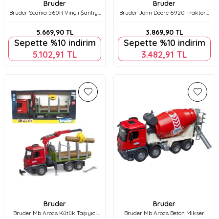
Bruder
Bruder
Bruder Scanıa 560R Vinçli Şantiye
Bruder John Deere 6920 Traktör+
Kamyonu Br03551
Kırmızı Römork Br02057
5.669,90
TL
3.869,90
TL
Sepette %10 indirim
Sepette %10 indirim
5.102,91
TL
3.482,91
TL
Bruder
Bruder
Bruder Mb Arocs Kütük Taşıyıcı
Bruder Mb Arocs Beton Mikser