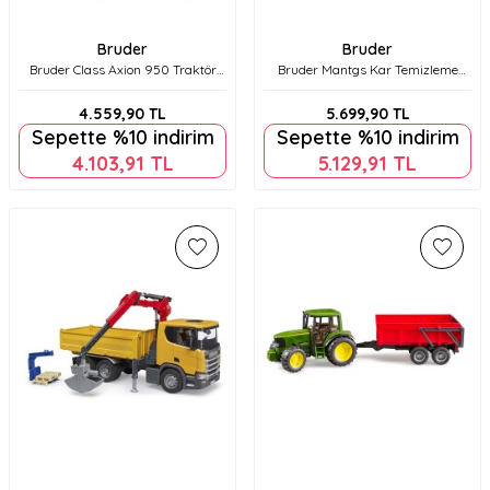
Bruder
Bruder
Bruder Class Axion 950 Traktör
Bruder Mantgs Kar Temizleme
(Zincirli) & Kar Küreme Aksesuarı
Aracı Br03785
Br03018
4.559,90
TL
5.699,90
TL
Sepette %10 indirim
Sepette %10 indirim
4.103,91
TL
5.129,91
TL