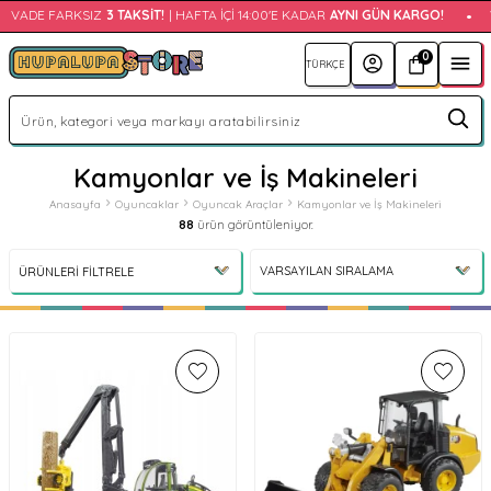
DE FARKSIZ
3 TAKSIT!
| HAFTA İÇI 14:00'E KADAR
AYNI GÜN KARGO!
•
VAD
0
Kamyonlar ve İş Makineleri
Anasayfa
Oyuncaklar
Oyuncak Araçlar
Kamyonlar ve İş Makineleri
88
ürün görüntüleniyor.
ÜRÜNLERI FILTRELE