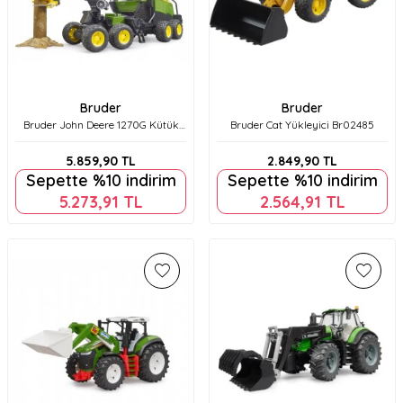
Bruder
Bruder
Bruder John Deere 1270G Kütük
Bruder Cat Yükleyici Br02485
Yükleme ve Nakliye Br02135
5.859,90
TL
2.849,90
TL
Sepette %10 indirim
Sepette %10 indirim
5.273,91
TL
2.564,91
TL