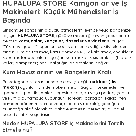
HUPALUPA STORE Kamyonlar ve İş
Makineleri: Küçük Mühendisler İş
Başında
Bir şantiye sahasının o güçlü atmosferini evinize veya bahçenize
taşıyın!
HUPALUPA STORE
, gücü ve mekaniği seven çocuklar için
devasa
kamyonlar, kepçeler, dozerler ve vinçler
sunuyor.
""Yıkım ve yapım"" oyunları, çocukların en sevdiği aktivitelerden
biridir. Kumları taşımak, kazı yapmak ve yük kaldırmak; çocukların
kaba motor becerilerini geliştirirken, mekanik sistemlerin (hidrolik
kollar, damperler) nasıl çalıştığını anlamalarını sağlar.
Kum Havuzlarının ve Bahçelerin Kralı
Bu kategorideki araçlar sadece ev içi değil,
outdoor (dış
mekan)
oyunları için de mükemmeldir. Sağlam tekerlekleri ve
yıkanabilir plastik yapıları sayesinde plajda veya parkta, çamur
ve kumla oynamaya uygundur. Hareketli parçalar (kalkıp inen
damper, dönen mikser kazanı, uzayan vinç kolu), çocuğun
oyuncağa aktif olarak müdahale etmesini gerektirir, bu da el
becerilerini zirveye taşır.
Neden HUPALUPA STORE İş Makinelerini Tercih
Etmelisiniz?