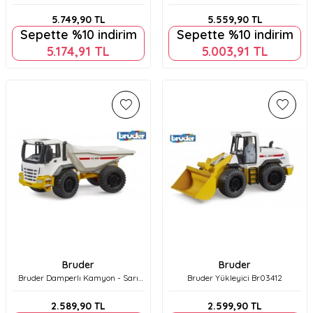
Kamyon Br03669
Br03655
5.749,90
TL
5.559,90
TL
Sepette %10 indirim
Sepette %10 indirim
5.174,91
TL
5.003,91
TL
Bruder
Bruder
Bruder Damperlı Kamyon - Sarı
Bruder Yükleyici Br03412
Beyaz Br03420
2.589,90
TL
2.599,90
TL