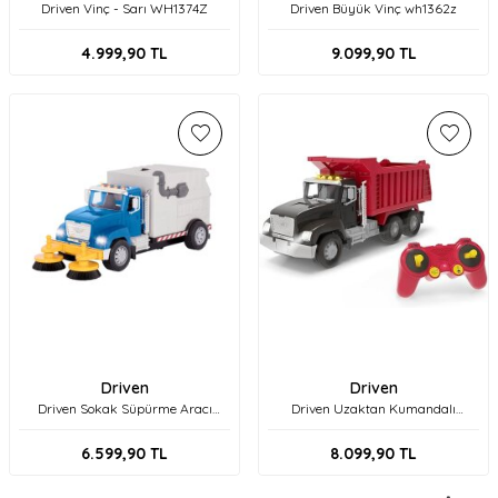
Driven Vinç - Sarı WH1374Z
Driven Büyük Vinç wh1362z
4.999,90
TL
9.099,90
TL
Driven
Driven
Driven Sokak Süpürme Aracı
Driven Uzaktan Kumandalı
WH1237Z
Damperli Kamyon WH1137Z
6.599,90
TL
8.099,90
TL