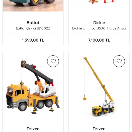
Battat
Dickie
Battat Çekici Bt1002Z
Dickie Unimog U530 İtfaiye Aracı
1.399,00
TL
7.100,00
TL
Driven
Driven