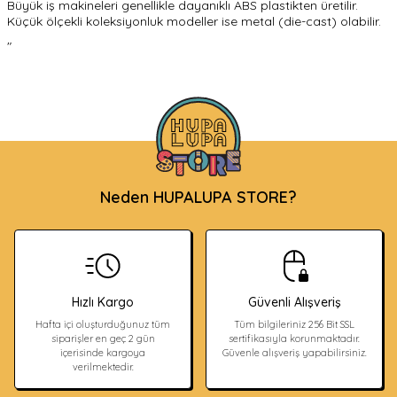
Büyük iş makineleri genellikle dayanıklı ABS plastikten üretilir.
Küçük ölçekli koleksiyonluk modeller ise metal (die-cast) olabilir.
"
Neden HUPALUPA STORE?
Hızlı Kargo
Güvenli Alışveriş
Hafta içi oluşturduğunuz tüm
Tüm bilgileriniz 256 Bit SSL
siparişler en geç 2 gün
sertifikasıyla korunmaktadır.
içerisinde kargoya
Güvenle alışveriş yapabilirsiniz.
verilmektedir.