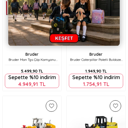
Bruder
Bruder
Bruder Man Tgs Çöp Kamyonu
Bruder Caterpillar Paletli Buldozer
Yandan Aktarmalı Br03761
Br02443
5.499,90
TL
1.949,90
TL
Sepette %10 indirim
Sepette %10 indirim
4.949,91
TL
1.754,91
TL