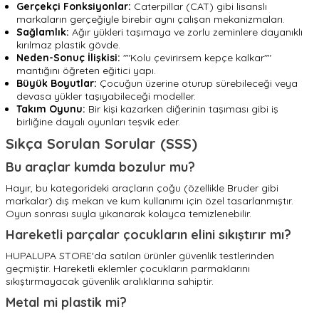
Gerçekçi Fonksiyonlar:
Caterpillar (CAT) gibi lisanslı
markaların gerçeğiyle birebir aynı çalışan mekanizmaları.
Sağlamlık:
Ağır yükleri taşımaya ve zorlu zeminlere dayanıklı
kırılmaz plastik gövde.
Neden-Sonuç İlişkisi:
""Kolu çevirirsem kepçe kalkar""
mantığını öğreten eğitici yapı.
Büyük Boyutlar:
Çocuğun üzerine oturup sürebileceği veya
devasa yükler taşıyabileceği modeller.
Takım Oyunu:
Bir kişi kazarken diğerinin taşıması gibi iş
birliğine dayalı oyunları teşvik eder.
Sıkça Sorulan Sorular (SSS)
Bu araçlar kumda bozulur mu?
Hayır, bu kategorideki araçların çoğu (özellikle Bruder gibi
markalar) dış mekan ve kum kullanımı için özel tasarlanmıştır.
Oyun sonrası suyla yıkanarak kolayca temizlenebilir.
Hareketli parçalar çocukların elini sıkıştırır mı?
HUPALUPA STORE'da satılan ürünler güvenlik testlerinden
geçmiştir. Hareketli eklemler çocukların parmaklarını
sıkıştırmayacak güvenlik aralıklarına sahiptir.
Metal mi plastik mi?