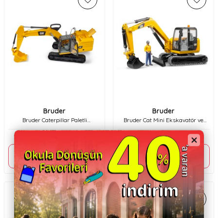
Bruder
Bruder
Bruder Caterpillar Paletli
Bruder Cat Mini Ekskavatör ve
Ekskavatör Br02483
İnşaat İşçisi Br02466
4.999,90
TL
3.499,90
TL
Sepette %10 indirim
Sepette %10 indirim
4.499,91
TL
3.149,91
TL