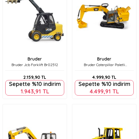
Bruder
Bruder
Bruder Jcb Forklift Br02512
Bruder Caterpillar Paletli
Ekskavatör Br02483
2.159,90
TL
4.999,90
TL
Sepette %10 indirim
Sepette %10 indirim
1.943,91
TL
4.499,91
TL