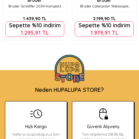
Bruder
Bruder
Bruder Schäffer 2034 Kompakt
Bruder Caterpıllar Teleskopik
Yükleyici Br02190
Kepçeli Br02141
1.439,90
TL
2.199,90
TL
Sepette %10 indirim
Sepette %10 indirim
1.295,91
TL
1.979,91
TL
Neden HUPALUPA STORE?
Hızlı Kargo
Güvenli Alışveriş
Hafta içi oluşturduğunuz tüm
Tüm bilgileriniz 256 Bit SSL