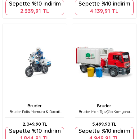
Sepette %10 indirim
Sepette %10 indirim
2.339,91
TL
4.139,91
TL
Bruder
Bruder
Bruder Polis Memuru & Ducati
Bruder Man Tgs Çöp Kamyonu
Motorsiklet Br62731
Yandan Aktarmalı Br03761
2.049,90
TL
5.499,90
TL
Sepette %10 indirim
Sepette %10 indirim
1.844,91
TL
4.949,91
TL