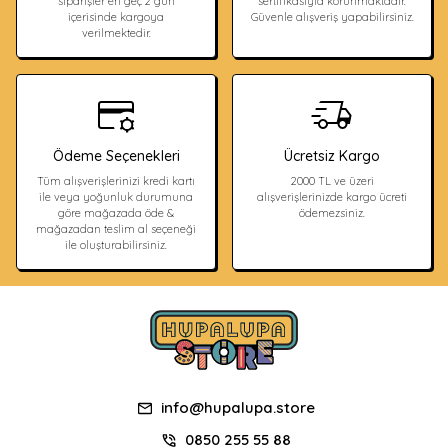
siparişler en geç 2 gün
sertifikasıyla korunmaktadır.
içerisinde kargoya
Güvenle alışveriş yapabilirsiniz.
verilmektedir.
Ödeme Seçenekleri
Ücretsiz Kargo
Tüm alışverişlerinizi kredi kartı
2000 TL ve üzeri
ile veya yoğunluk durumuna
alışverişlerinizde kargo ücreti
göre mağazada öde &
ödemezsiniz.
mağazadan teslim al seçeneği
ile oluşturabilirsiniz.
info@hupalupa.store
0850 255 55 88