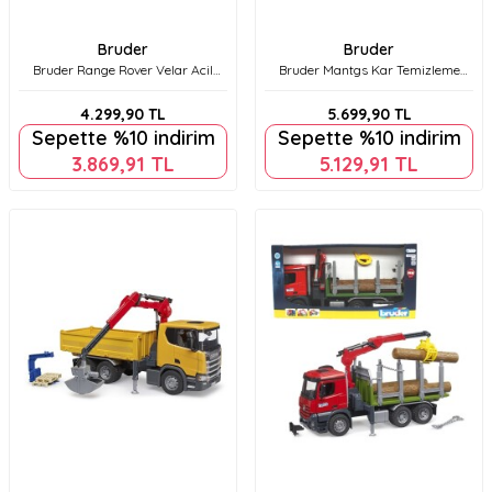
Bruder
Bruder
Bruder Range Rover Velar Acil
Bruder Mantgs Kar Temizleme
Durum Aracı Br02885
Aracı Br03785
4.299,90
TL
5.699,90
TL
Sepette %10 indirim
Sepette %10 indirim
3.869,91
TL
5.129,91
TL