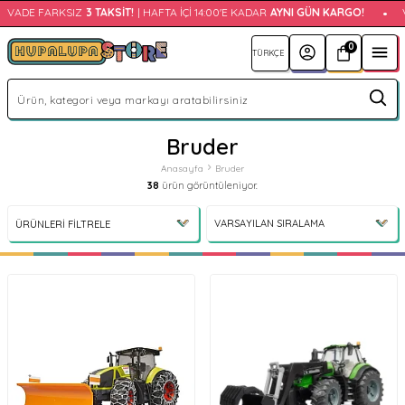
ADE FARKSIZ
3 TAKSIT!
| HAFTA İÇI 14:00'E KADAR
AYNI GÜN KARGO!
•
VAD
0
Bruder
Anasayfa
Bruder
38
ürün görüntüleniyor.
ÜRÜNLERI FILTRELE