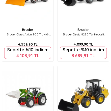
Bruder
Bruder
Bruder Class Axion 950 Traktör
Bruder Deutz 8280 Ttv Kepçeli
(Zincirli) & Kar Küreme Aksesuarı
Traktör Br03161
Br03018
4.559,90
TL
4.099,90
TL
Sepette %10 indirim
Sepette %10 indirim
4.103,91
TL
3.689,91
TL