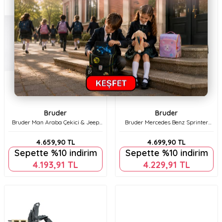
Bruder
Bruder
Bruder Man Araba Çekici & Jeep
Bruder Mercedes Benz Sprinter
Br02750
UPS Kargo Aracı, Transpalet ve
Figür Br02678
4.659,90
TL
4.699,90
TL
Sepette %10 indirim
Sepette %10 indirim
4.193,91
TL
4.229,91
TL