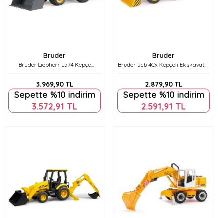
Bruder
Bruder
Bruder Liebherr L574 Kepçe
Bruder Jcb 4Cx Kepçeli Ekskavatör
Br02430
Br02428
3.969,90
TL
2.879,90
TL
Sepette %10 indirim
Sepette %10 indirim
3.572,91
TL
2.591,91
TL