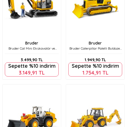
Bruder
Bruder
Bruder Cat Mini Ekskavatör ve
Bruder Caterpillar Paletli Buldozer
İnşaat İşçisi Br02466
Br02443
3.499,90
TL
1.949,90
TL
Sepette %10 indirim
Sepette %10 indirim
3.149,91
TL
1.754,91
TL