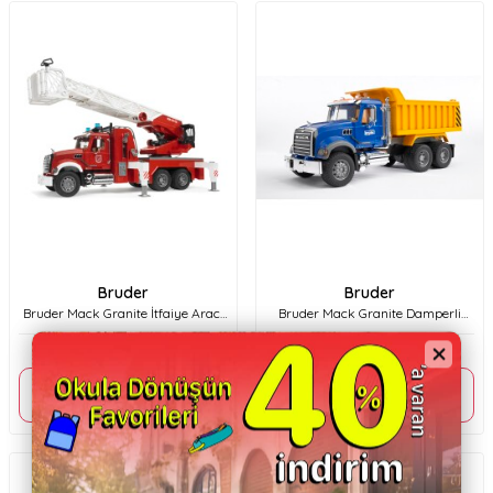
Bruder
Bruder
Bruder Mack Granite İtfaiye Aracı
Bruder Mack Granite Damperli
Br02821
Kamyon Br02815
9.199,90
TL
4.899,90
TL
Sepette %10 indirim
Sepette %10 indirim
8.279,91
TL
4.409,91
TL