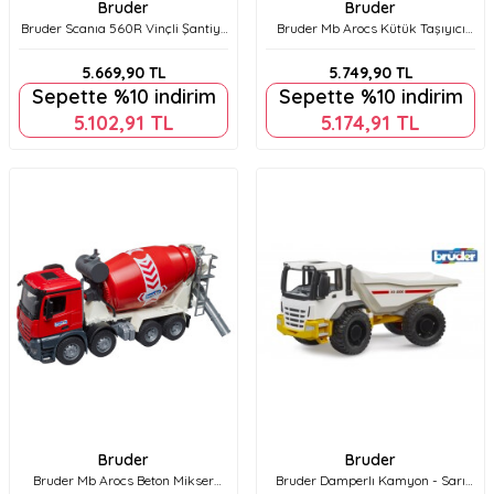
Bruder
Bruder
Bruder Scanıa 560R Vinçli Şantiye
Bruder Mb Arocs Kütük Taşıyıcı
Kamyonu Br03551
Kamyon Br03669
5.669,90
TL
5.749,90
TL
Sepette %10 indirim
Sepette %10 indirim
5.102,91
TL
5.174,91
TL
Bruder
Bruder
Bruder Mb Arocs Beton Mikser
Bruder Damperlı Kamyon - Sarı