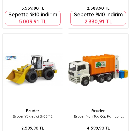
Br03655
Beyaz Br03420
5.559,90
TL
2.589,90
TL
Sepette %10 indirim
Sepette %10 indirim
5.003,91
TL
2.330,91
TL
Bruder
Bruder
Bruder Yükleyici Br03412
Bruder Man Tga Çöp Kamyonu
Br02772
2.599,90
TL
4.599,90
TL