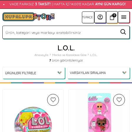
•
VADE FARKSIZ
3 TAKSIT!
| HAFTA İÇI 14:00'E KADAR
AYNI GÜN KARGO!
•
0
L.O.L.
Anasayfa
Marka ve Karaktere Göre
L.O.L.
7
ürün görüntüleniyor.
ÜRÜNLERI FILTRELE