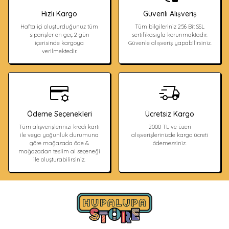
Hızlı Kargo
Güvenli Alışveriş
Hafta içi oluşturduğunuz tüm
Tüm bilgileriniz 256 Bit SSL
siparişler en geç 2 gün
sertifikasıyla korunmaktadır.
içerisinde kargoya
Güvenle alışveriş yapabilirsiniz.
verilmektedir.
Ödeme Seçenekleri
Ücretsiz Kargo
Tüm alışverişlerinizi kredi kartı
2000 TL ve üzeri
ile veya yoğunluk durumuna
alışverişlerinizde kargo ücreti
göre mağazada öde &
ödemezsiniz.
mağazadan teslim al seçeneği
ile oluşturabilirsiniz.