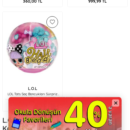
360,00
TL
999,99
TL
L.O.L
LOL Tots Saç Boncukları Sürpriz
Bebeği PDQ12li 511205
899,90
TL
L.O.L. Surprise! Bebekleri: Katman
Katman Heyecan