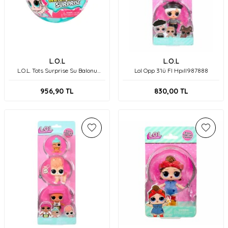
L.O.L
L.O.L
L.O.L. Tots Surprise Su Balonu
Lol Opp 3'lü Fl Hpıll987888
Sürprizi 505068
956,90
TL
830,00
TL