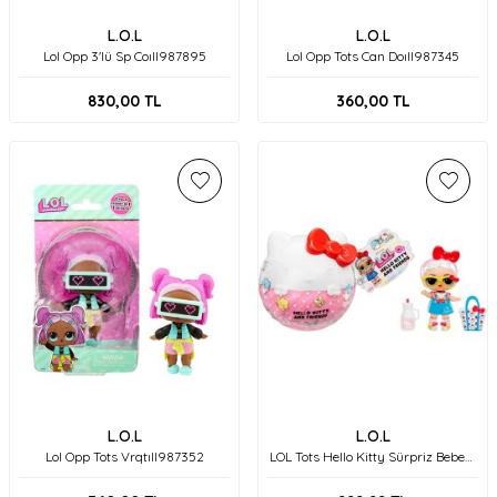
L.O.L
L.O.L
Lol Opp 3'lü Sp Coıll987895
Lol Opp Tots Can Doıll987345
830,00
TL
360,00
TL
L.O.L
L.O.L
Lol Opp Tots Vrqtıll987352
LOL Tots Hello Kitty Sürpriz Bebeği
523840