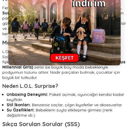
Fermuarı çek ve sürprize hazırlan! Dünyayı kasıp kavuran
L.O.L.
Surprise!
bebekleri,
HUPALUPA STORE
'un en popüler koleksiyon
parçalarındandır. Her küre, içinde hangi bebeğin olduğunu
gizleyen birer gizem kutusudur. Kıyafetler, ayakkabılar, biberonlar
ve o süslü bebek... Paket açma (unboxing) deneyimini oyunun
kendisi haline getiren bu marka, modayı ve gizemi birleştirir.
Moda, Su Sürprizi ve Koleksiyon
L.O.L bebekleri sadece tarzlarıyla değil, özellikleriyle de şaşırtır.
Soğuk suya sokulduğunda renk değiştiren, ağlayan veya su
fışkırtan bebekler oyunun eğlencesini artırır.
O.M.G. (Outrageous
Millennial Girls)
serisi ise büyük boy moda bebekleriyle
podyumun tozunu attırır. Nadir parçaları bulmak, çocuklar için
büyük bir tutkudur.
Neden L.O.L. Surprise?
Unboxing Deneyimi:
Paketi açmak, oyuncağın kendisi kadar
keyiflidir.
Stil İkonları:
Benzersiz saçlar, çılgın kıyafetler ve aksesuarlar.
Su Özellikleri:
Bebeklerin suyla etkileşime girmesi (renk
değiştirme vb.).
Sıkça Sorulan Sorular (SSS)