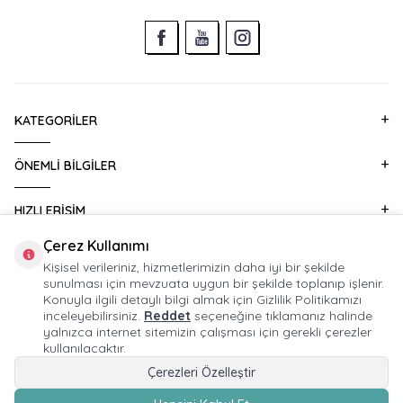
KATEGORILER
ÖNEMLI BILGILER
HIZLI ERIŞIM
Çerez Kullanımı
KURUMSAL SATIŞ
Kişisel verileriniz, hizmetlerimizin daha iyi bir şekilde
sunulması için mevzuata uygun bir şekilde toplanıp işlenir.
Konuyla ilgili detaylı bilgi almak için Gizlilik Politikamızı
E-BÜLTEN ABONELIĞI
inceleyebilirsiniz.
Reddet
seçeneğine tıklamanız halinde
yalnızca internet sitemizin çalışması için gerekli çerezler
kullanılacaktır.
Çerezleri Özelleştir
© 2026 HUPALUPA Mağaza İşletmeciliği Ticaret A.Ş. Tüm Hakları Saklıdır.