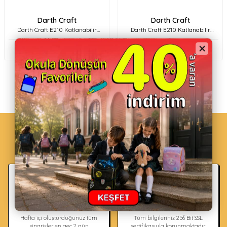
Darth Craft
Darth Craft
Darth Craft E210 Katlanabilir
Darth Craft E210 Katlanabilir
Elektrikli Şişme Bot / Su Aracı BL
Elektrikli Şişme Bot / Su Aracı BR
628.000,00
TL
628.000,00
TL
Neden HUPALUPA STORE?
Hızlı Kargo
Güvenli Alışveriş
Hafta içi oluşturduğunuz tüm
Tüm bilgileriniz 256 Bit SSL
siparişler en geç 2 gün
sertifikasıyla korunmaktadır.