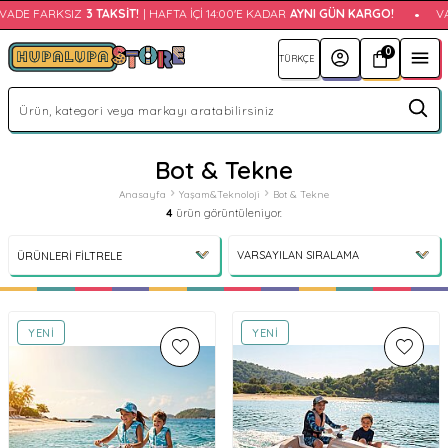
ADE FARKSIZ
3 TAKSIT!
| HAFTA İÇI 14:00'E KADAR
AYNI GÜN KARGO!
•
VA
0
Bot & Tekne
Anasayfa
Yaşam&Teknoloji
Bot & Tekne
4
ürün görüntüleniyor.
ÜRÜNLERI FILTRELE
YENI
YENI