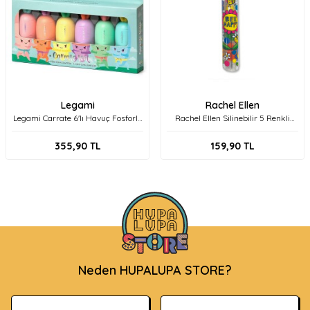
Legami
Rachel Ellen
Legami Carrate 6'lı Havuç Fosforlu
Rachel Ellen Silinebilir 5 Renkli
Kalem
Yumurtlayan Pastel Boya Kalem
Bee Happy Craymerch1
355,90
TL
159,90
TL
Neden HUPALUPA STORE?