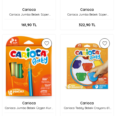
Carioca
Carioca
Carioca Jumbo Bebek Süper
Carioca Jumbo Bebek Süper
Yıkanabilir Keçeli Boya Kalemi 6'lı
Yıkanabilir Keçeli Boya Kalemi 12'li
+2 Yaş 42813
+2 Yaş 42814
161,90
TL
322,90
TL
Carioca
Carioca
Carioca Jumbo Bebek Üçgen Kuru
Carioca Teddy Bebek Crayons 6'lı
Boya Kalemi 10'lu +2 Yaş 42819
+1 Yaş 42956