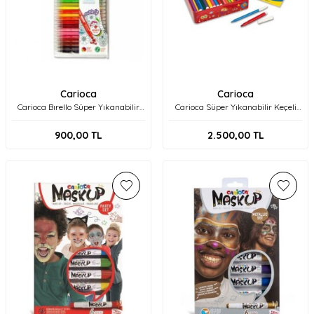
Carioca
Carioca
Carioca Bırello Süper Yıkanabilir
Carioca Süper Yıkanabilir Keçeli
Çift Taraflı Keçeli Boya Kalemi
Kalem Seti 100'lü + Boyama Kitabı
30'Lu 42841
42736
900,00
TL
2.500,00
TL