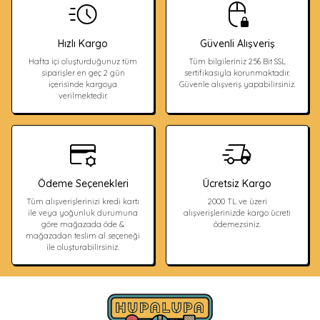
Hızlı Kargo
Güvenli Alışveriş
Hafta içi oluşturduğunuz tüm
Tüm bilgileriniz 256 Bit SSL
siparişler en geç 2 gün
sertifikasıyla korunmaktadır.
içerisinde kargoya
Güvenle alışveriş yapabilirsiniz.
verilmektedir.
Ödeme Seçenekleri
Ücretsiz Kargo
Tüm alışverişlerinizi kredi kartı
2000 TL ve üzeri
ile veya yoğunluk durumuna
alışverişlerinizde kargo ücreti
göre mağazada öde &
ödemezsiniz.
mağazadan teslim al seçeneği
ile oluşturabilirsiniz.