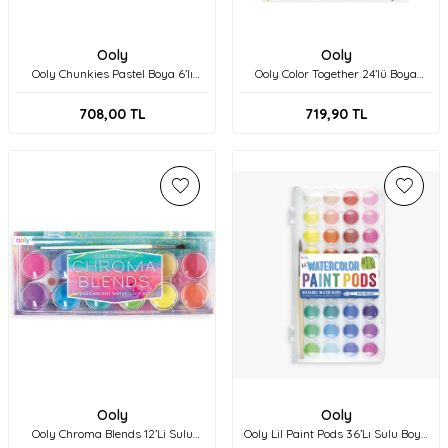
Ooly
Ooly
Ooly Chunkies Pastel Boya 6’lı
Ooly Color Together 24’lü Boya
Neon Renkler 126-014
Kalemi 128-169
708,00
TL
719,90
TL
Ooly
Ooly
Ooly Chroma Blends 12’Li Sulu
Ooly Lil Paint Pods 36’Lı Sulu Boya