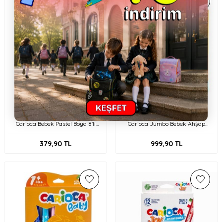
Carioca
Carioca
Carioca Bebek Pastel Boya 8'li
Carioca Jumbo Bebek Ahşap
42892
Gövdeli Boya Kalemi 3 in 1 10'lu
Kalemtraş 42818
379,90
TL
999,90
TL