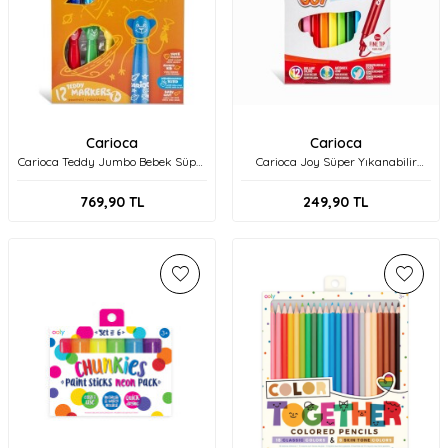
Carioca
Carioca
Carioca Teddy Jumbo Bebek Süper
Carioca Joy Süper Yıkanabilir
Yıkanabilir Keçeli Boya Kalemi 12'li
Keçeli Boya Kalemi 12'li 40614
+1 42816
769,90
TL
249,90
TL