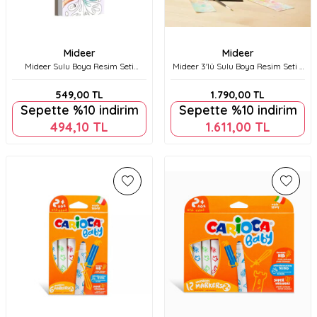
Mideer
Mideer
Mideer Sulu Boya Resim Seti
Mideer 3'lü Sulu Boya Resim Seti (
Harika Orman Md4194
Masal Dünyası, Harika Orman,
Büyülü Bahçe) Ct1436
549,00
TL
1.790,00
TL
Sepette %10 indirim
Sepette %10 indirim
494,10
TL
1.611,00
TL