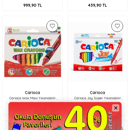
999,90
TL
439,90
TL
Carioca
Carioca
Carioca Wax Maxi Yıkanabilir
Carioca Joy Süper Yıkanabilir
Pastel Boya Kalemi 12'li 42369
Keçeli Boya Kalemi 24'lü 40615
152,00
TL
469,90
TL