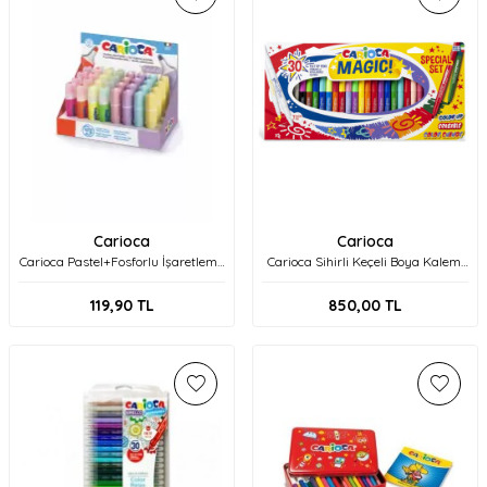
Carioca
Carioca
Carioca Pastel+Fosforlu İşaretleme
Carioca Sihirli Keçeli Boya Kalemi
Kalemi 43184
30'Lu Özel Set 43183
119,90
TL
850,00
TL