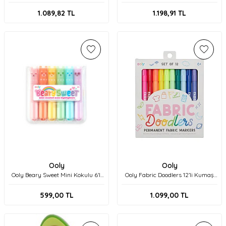
Boya Sedefli 126-011
126-2
1.089,82
TL
1.198,91
TL
Ooly
Ooly
Ooly Beary Sweet Mini Kokulu 6'lı
Ooly Fabric Doodlers 12’li Kumaş
Highlighter 130-076
Boya Kalemi 130-102
599,00
TL
1.099,00
TL