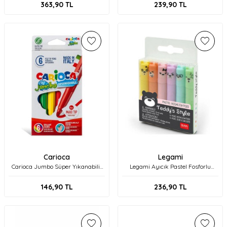
363,90
TL
239,90
TL
Carioca
Legami
Carioca Jumbo Süper Yıkanabilir
Legami Ayıcık Pastel Fosforlu
Keçeli Boya Kalemi 6'lı 40568
Kalem K095611
146,90
TL
236,90
TL