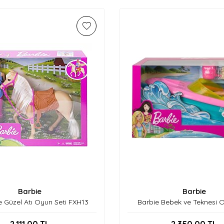
Barbie
Barbie
e Güzel Atı Oyun Seti FXH13
Barbie Bebek ve Teknesi O
GRG30
2.111,00
TL
2.350,00
TL