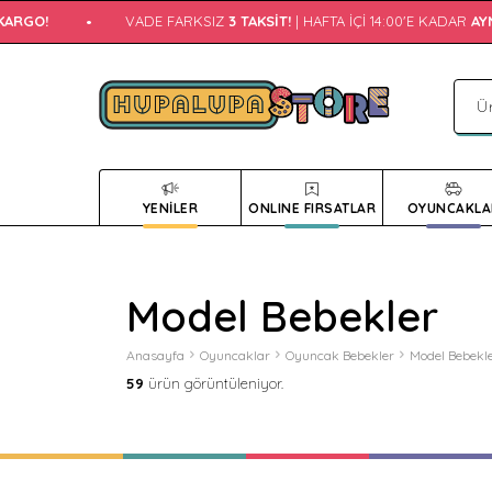
O!
•
VADE FARKSIZ
3 TAKSIT!
| HAFTA İÇI 14:00'E KADAR
AYNI G
YENİLER
ONLINE FIRSATLAR
OYUNCAKLA
Model Bebekler
Anasayfa
Oyuncaklar
Oyuncak Bebekler
Model Bebekl
59
ürün görüntüleniyor.