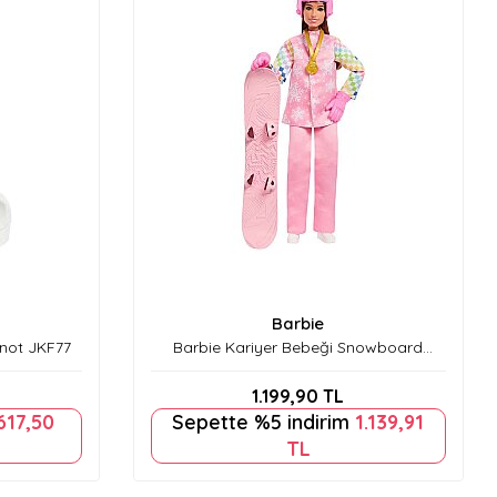
Barbie
onot JKF77
Barbie Kariyer Bebeği Snowboard
Sporcusu JKF78
1.199,90
TL
617,50
Sepette %5 indirim
1.139,91
TL