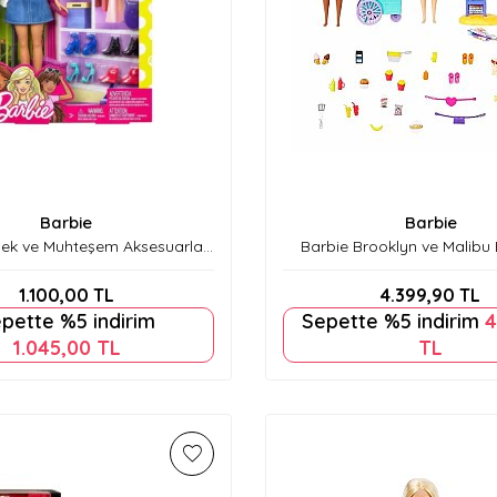
Barbie
Barbie
ek ve Muhteşem Aksesuarları
Barbie Brooklyn ve Malibu 
Fvj42
Oyun Seti HNK99
1.100,00
TL
4.399,90
TL
pette %5 indirim
Sepette %5 indirim
4
1.045,00
TL
TL