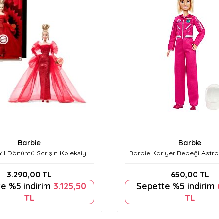
Barbie
Barbie
Yıl Dönümü Sarışın Koleksiyon
Barbie Kariyer Bebeği Astr
Bebek - Jbj17
3.290,00
TL
650,00
TL
e %5 indirim
3.125,50
Sepette %5 indirim
TL
TL