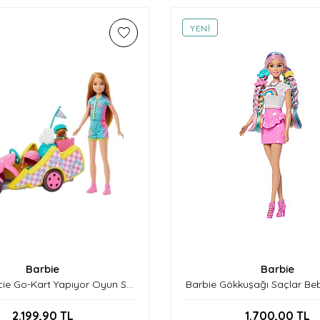
YENI
Barbie
Barbie
cie Go-Kart Yapıyor Oyun Seti
Barbie Gökkuşağı Saçlar Be
Mtl-Hrm08
2.199,90
TL
1.700,00
TL