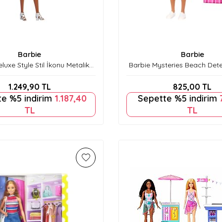
Barbie
Barbie
luxe Style Stil İkonu Metalik
Barbie Mysteries Beach Dete
e Elbiseli Bebek JFP41
Bebek JFV65
1.249,90
TL
825,00
TL
e %5 indirim
1.187,40
Sepette %5 indirim
TL
TL