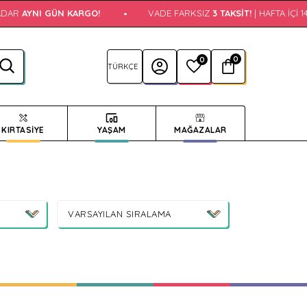
AYNI GÜN KARGO!
•
VADE FARKSIZ
3 TAKSIT!
| HAFTA İÇI 14:00
0
0
KIRTASİYE
YAŞAM
MAĞAZALAR