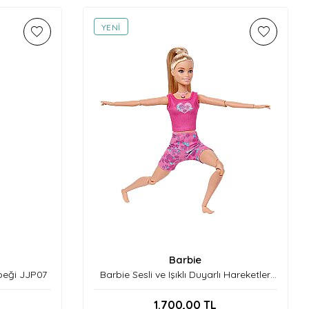
YENI
Barbie
beği JJP07
Barbie Sesli ve Işıklı Duyarlı Hareketler
Bebeği JJN55
1.700,00
TL