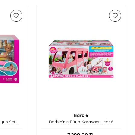
Barbie
yun Seti
Barbie'nin Rüya Karavanı Hcd46
7.290,00
TL