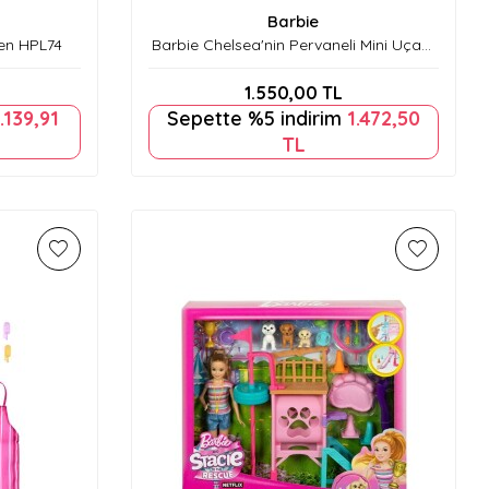
Barbie
Ken HPL74
Barbie Chelsea'nin Pervaneli Mini Uçağı
Oyun Seti Htk38
1.550,00
TL
.139,91
Sepette %5 indirim
1.472,50
TL