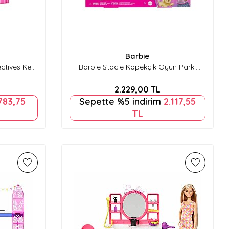
Barbie
ctives Ken
Barbie Stacie Köpekçik Oyun Parkı
HRM10
2.229,00
TL
783,75
Sepette %5 indirim
2.117,55
TL