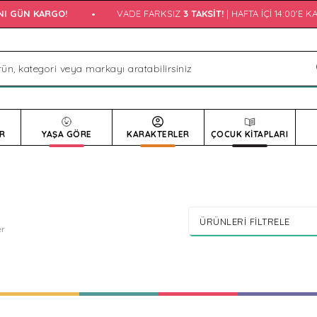
ÜN KARGO!
•
VADE FARKSIZ
3 TAKSIT!
| HAFTA İÇI 14:00'E KADAR
R
YAŞA GÖRE
KARAKTERLER
ÇOCUK KİTAPLARI
ÜRÜNLERI FILTRELE
er