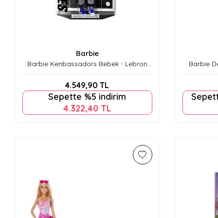
Barbie
Barbie Kenbassadors Bebek - Lebron
Barbie De
James Hrm33
Pemb
4.549,90
TL
Sepette %5 indirim
Sepett
4.322,40
TL