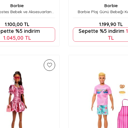
Barbie
Barbie
ostes Bebek ve Aksesuarları
Barbie Plaj Günü Bebeği 
Hyt60
1.100,00
TL
1.199,90
TL
pette %5 indirim
Sepette %5 indirim
1
1.045,00
TL
TL