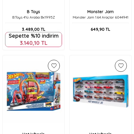
B Toys
Monster Jam
B.Toys 4'lü Araba Bx1995Z
Monster Jam 1:64 Araçlar 6044941
3.489,00
TL
649,90
TL
Sepette %10 indirim
3.140,10
TL