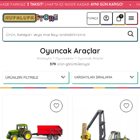
E FARKSIZ
3 TAKSIT!
| HAFTA İÇI 14:00'E KADAR
AYNI GÜN KARGO!
•
VADE 
0
Oyuncak Araçlar
Anasayfa
Oyuncaklar
Oyuncak Araçlar
379
ürün görüntüleniyor.
ÜRÜNLERI FILTRELE