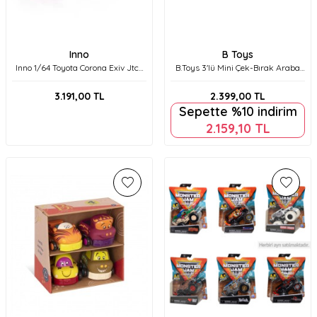
Inno
B Toys
Inno 1/64 Toyota Corona Exiv Jtcc
B.Toys 3'lü Mini Çek-Bırak Araba
1995 Boxset Colectıon In64-Exiv-
Seti - Polis/Retro Van/Jeep
Toms95-Bs
Bx1695Z
3.191,00
TL
2.399,00
TL
Sepette %10 indirim
2.159,10
TL