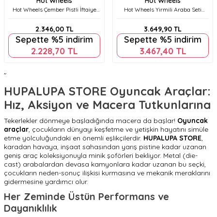
Hot Wheels
Hot Wheels
Hot Wheels Çember Pistli İftaiye
Hot Wheels Yirmili Araba Seti
İstasyonu HKX41
H7045
2.346,00
TL
3.649,90
TL
Sepette %5 indirim
Sepette %5 indirim
2.228,70
TL
3.467,40
TL
"
HUPALUPA STORE Oyuncak Araçlar:
Hız, Aksiyon ve Macera Tutkunlarına
Tekerlekler dönmeye başladığında macera da başlar!
Oyuncak
araçlar
, çocukların dünyayı keşfetme ve yetişkin hayatını simüle
etme yolculuğundaki en önemli eşlikçilerdir.
HUPALUPA STORE
,
karadan havaya, inşaat sahasından yarış pistine kadar uzanan
geniş araç koleksiyonuyla minik şoförleri bekliyor. Metal (die-
cast) arabalardan devasa kamyonlara kadar uzanan bu seçki,
çocukların neden-sonuç ilişkisi kurmasına ve mekanik meraklarını
gidermesine yardımcı olur.
Her Zeminde Üstün Performans ve
Dayanıklılık