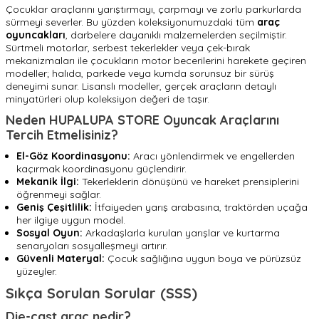
Çocuklar araçlarını yarıştırmayı, çarpmayı ve zorlu parkurlarda
sürmeyi severler. Bu yüzden koleksiyonumuzdaki tüm
araç
oyuncakları
, darbelere dayanıklı malzemelerden seçilmiştir.
Sürtmeli motorlar, serbest tekerlekler veya çek-bırak
mekanizmaları ile çocukların motor becerilerini harekete geçiren
modeller; halıda, parkede veya kumda sorunsuz bir sürüş
deneyimi sunar. Lisanslı modeller, gerçek araçların detaylı
minyatürleri olup koleksiyon değeri de taşır.
Neden HUPALUPA STORE Oyuncak Araçlarını
Tercih Etmelisiniz?
El-Göz Koordinasyonu:
Aracı yönlendirmek ve engellerden
kaçırmak koordinasyonu güçlendirir.
Mekanik İlgi:
Tekerleklerin dönüşünü ve hareket prensiplerini
öğrenmeyi sağlar.
Geniş Çeşitlilik:
İtfaiyeden yarış arabasına, traktörden uçağa
her ilgiye uygun model.
Sosyal Oyun:
Arkadaşlarla kurulan yarışlar ve kurtarma
senaryoları sosyalleşmeyi artırır.
Güvenli Materyal:
Çocuk sağlığına uygun boya ve pürüzsüz
yüzeyler.
Sıkça Sorulan Sorular (SSS)
Die-cast araç nedir?