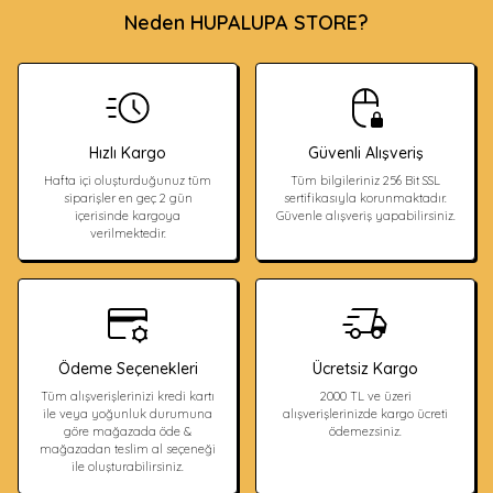
Neden HUPALUPA STORE?
Hızlı Kargo
Güvenli Alışveriş
Hafta içi oluşturduğunuz tüm
Tüm bilgileriniz 256 Bit SSL
siparişler en geç 2 gün
sertifikasıyla korunmaktadır.
içerisinde kargoya
Güvenle alışveriş yapabilirsiniz.
verilmektedir.
Ödeme Seçenekleri
Ücretsiz Kargo
Tüm alışverişlerinizi kredi kartı
2000 TL ve üzeri
ile veya yoğunluk durumuna
alışverişlerinizde kargo ücreti
göre mağazada öde &
ödemezsiniz.
mağazadan teslim al seçeneği
ile oluşturabilirsiniz.