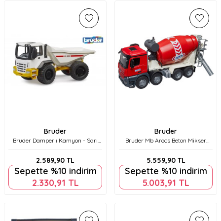
Bruder
Bruder
Bruder Damperlı Kamyon - Sarı
Bruder Mb Arocs Beton Mikser
Beyaz Br03420
Br03655
2.589,90
TL
5.559,90
TL
Sepette %10 indirim
Sepette %10 indirim
2.330,91
TL
5.003,91
TL