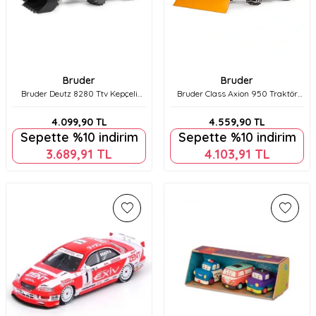
Bruder
Bruder
Bruder Deutz 8280 Ttv Kepçeli
Bruder Class Axion 950 Traktör
Traktör Br03161
(Zincirli) & Kar Küreme Aksesuarı
Br03018
4.099,90
TL
4.559,90
TL
Sepette %10 indirim
Sepette %10 indirim
3.689,91
TL
4.103,91
TL