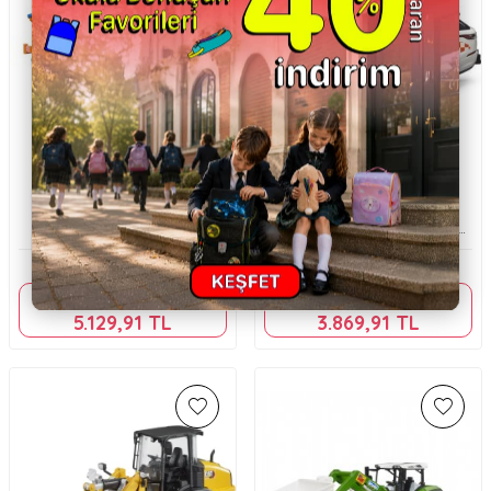
Bruder
Bruder
Bruder Mantgs Kar Temizleme
Bruder Range Rover Velar Acil
Aracı Br03785
Durum Aracı Br02885
5.699,90
TL
4.299,90
TL
Sepette %10 indirim
Sepette %10 indirim
5.129,91
TL
3.869,91
TL