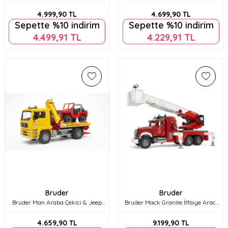
Ekskavatör Br02483
UPS Kargo Aracı, Transpalet ve
Figür Br02678
4.999,90
TL
4.699,90
TL
Sepette %10 indirim
Sepette %10 indirim
4.499,91
TL
4.229,91
TL
Bruder
Bruder
Bruder Man Araba Çekici & Jeep
Bruder Mack Granite İtfaiye Aracı
Br02750
Br02821
4.659,90
TL
9.199,90
TL