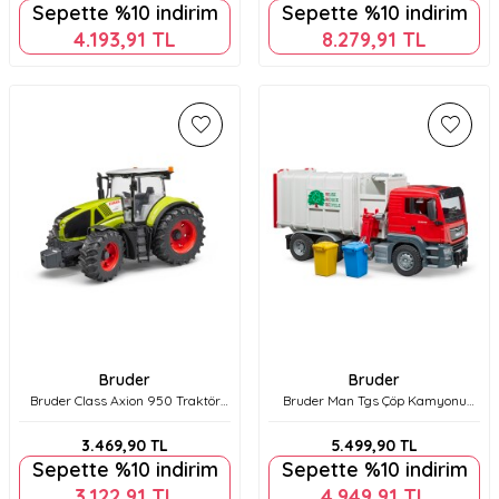
Sepette %10 indirim
Sepette %10 indirim
4.193,91
TL
8.279,91
TL
Bruder
Bruder
Bruder Class Axion 950 Traktör
Bruder Man Tgs Çöp Kamyonu
Br03012
Yandan Aktarmalı Br03761
3.469,90
TL
5.499,90
TL
Sepette %10 indirim
Sepette %10 indirim
3.122,91
TL
4.949,91
TL