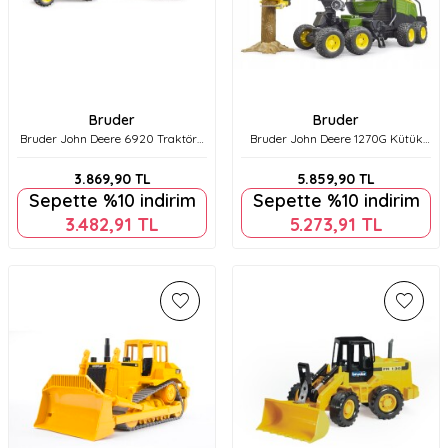
Bruder
Bruder
Bruder John Deere 6920 Traktör+
Bruder John Deere 1270G Kütük
Kırmızı Römork Br02057
Yükleme ve Nakliye Br02135
3.869,90
TL
5.859,90
TL
Sepette %10 indirim
Sepette %10 indirim
3.482,91
TL
5.273,91
TL