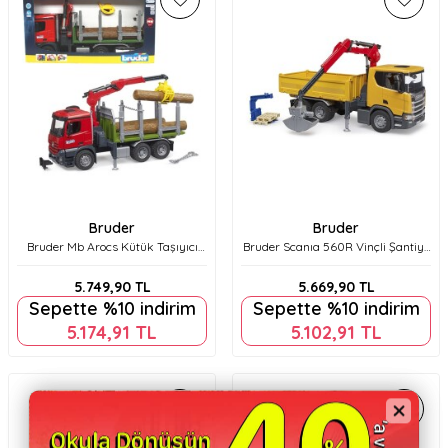
Bruder
Bruder
Bruder Mb Arocs Kütük Taşıyıcı
Bruder Scanıa 560R Vinçli Şantiye
Kamyon Br03669
Kamyonu Br03551
5.749,90
TL
5.669,90
TL
Sepette %10 indirim
Sepette %10 indirim
5.174,91
TL
5.102,91
TL