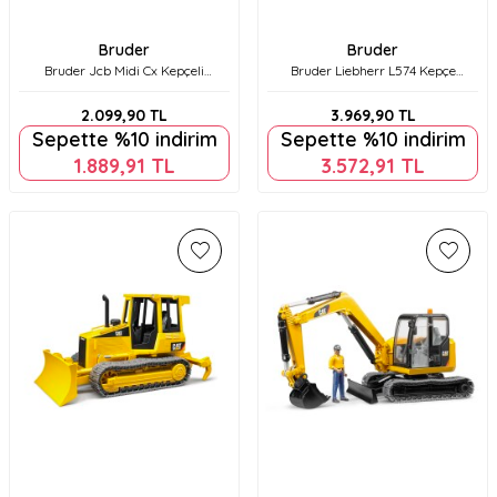
Bruder
Bruder
Bruder Jcb Midi Cx Kepçeli
Bruder Liebherr L574 Kepçe
Ekskavatör Br02427
Br02430
2.099,90
TL
3.969,90
TL
Sepette %10 indirim
Sepette %10 indirim
1.889,91
TL
3.572,91
TL