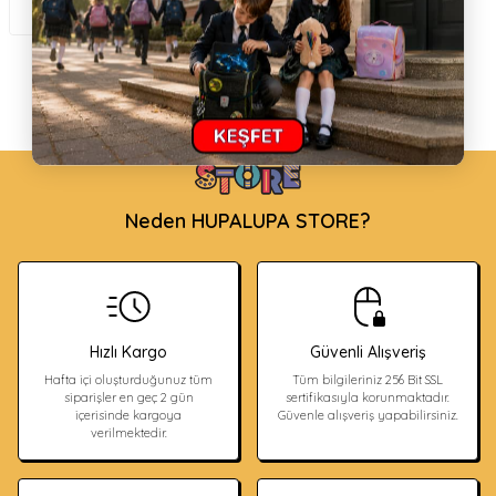
899,90
TL
Neden HUPALUPA STORE?
Hızlı Kargo
Güvenli Alışveriş
Hafta içi oluşturduğunuz tüm
Tüm bilgileriniz 256 Bit SSL
siparişler en geç 2 gün
sertifikasıyla korunmaktadır.
içerisinde kargoya
Güvenle alışveriş yapabilirsiniz.
verilmektedir.