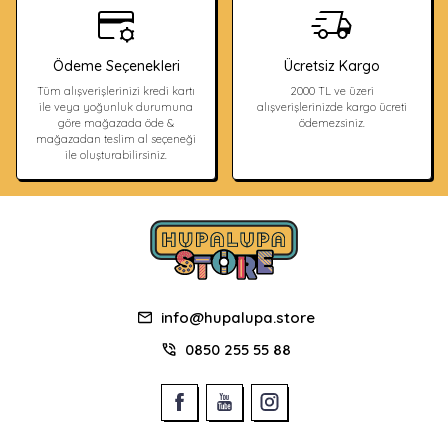
Ödeme Seçenekleri
Ücretsiz Kargo
Tüm alışverişlerinizi kredi kartı
2000 TL ve üzeri
ile veya yoğunluk durumuna
alışverişlerinizde kargo ücreti
göre mağazada öde &
ödemezsiniz.
mağazadan teslim al seçeneği
ile oluşturabilirsiniz.
info@hupalupa.store
0850 255 55 88