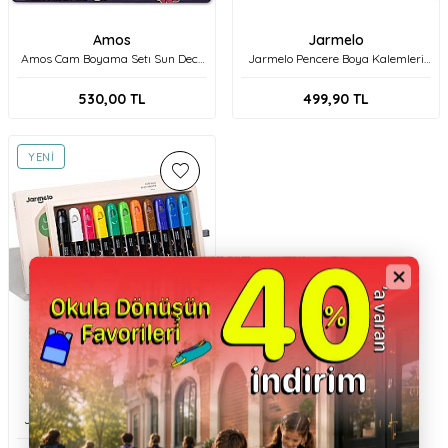
Amos
Jarmelo
Amos Cam Boyama Setı Sun Deco
Jarmelo Pencere Boya Kalemleri
10.5Ml 3 Ad Pleksı Sd10B6-D2
(6 Adet) Ja96703
530,00
TL
499,90
TL
YENI
Jarmelo
Jarmelo Pencere Boya Kalemleri
(12 Adet) Ja96710