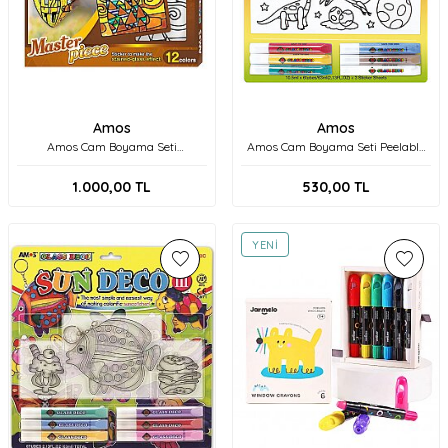
Amos
Amos
Amos Cam Boyama Seti
Amos Cam Boyama Seti Peelable
Ps10P12M-K
Sticker 10.5 ml 6lı Paket PS10B6-
D3
1.000,00
TL
530,00
TL
YENI