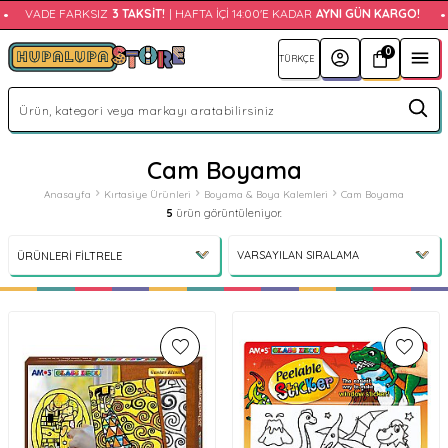
•
VADE FARKSIZ
3 TAKSIT!
| HAFTA İÇI 14:00'E KADAR
AYNI GÜN KARGO!
•
0
Cam Boyama
Anasayfa
Kırtasiye Ürünleri
Boyama & Boya Kalemleri
Cam Boyama
5
ürün görüntüleniyor.
ÜRÜNLERI FILTRELE