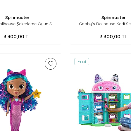
Spinmaster
Spinmaster
llhouse Şekerleme Oyun Seti
Gabby's Dollhouse Kedi Se
Spm-6074119
Paws Peluş
3.300,00
TL
3.300,00
TL
YENI