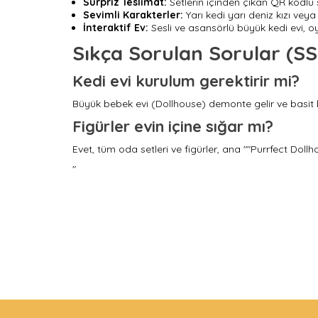
Sürpriz Teslimat:
Setlerin içinden çıkan QR kodlu 
Sevimli Karakterler:
Yarı kedi yarı deniz kızı veya 
İnteraktif Ev:
Sesli ve asansörlü büyük kedi evi, o
Sıkça Sorulan Sorular (SS
Kedi evi kurulum gerektirir mi?
Büyük bebek evi (Dollhouse) demonte gelir ve basit bir 
Figürler evin içine sığar mı?
Evet, tüm oda setleri ve figürler, ana ""Purrfect Doll
"