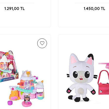
6069425
Kulağı Taç B/O S0103
1.291,00
TL
1.450,00
TL