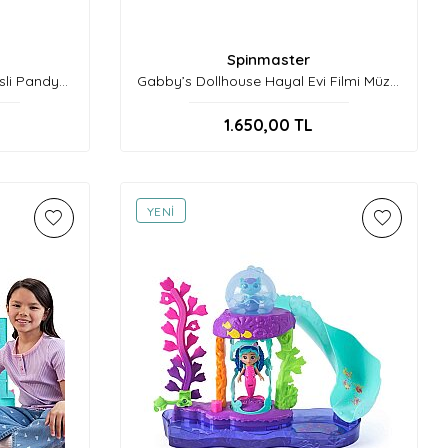
Spinmaster
sli Pandy
Gabby’s Dollhouse Hayal Evi Filmi Müzik
Mini Oyun Seti Spm-6074118
1.650,00
TL
YENI