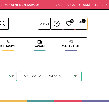
DAR
AYNI GÜN KARGO!
•
VADE FARKSIZ
3 TAKSIT!
| HAFTA İÇI 14
0
0
KIRTASİYE
YAŞAM
MAĞAZALAR