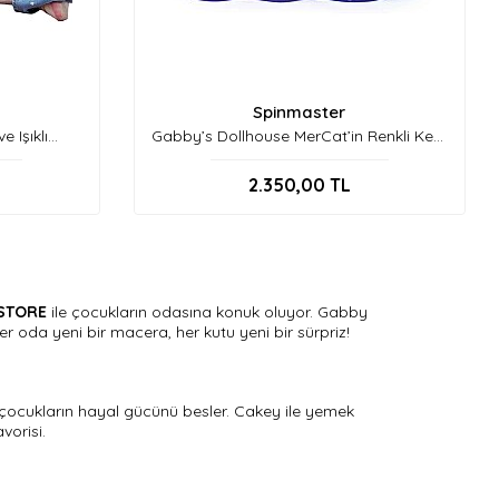
Spinmaster
 Işıklı
Gabby’s Dollhouse MerCat’in Renkli Kedi
73 cm
Akvaryumu Oyun Seti
2.350,00
TL
STORE
ile çocukların odasına konuk oluyor. Gabby
er oda yeni bir macera, her kutu yeni bir sürpriz!
ri, çocukların hayal gücünü besler. Cakey ile yemek
vorisi.