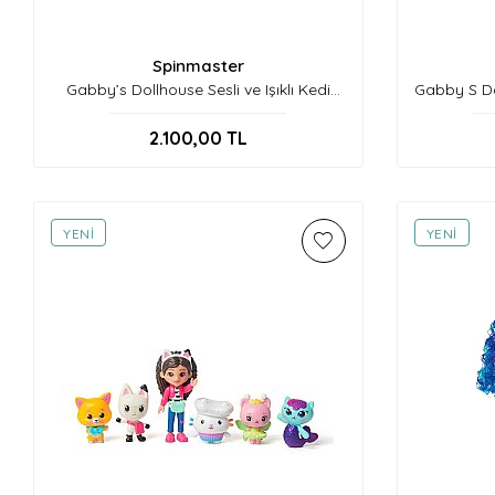
Spinmaster
Gabby’s Dollhouse Sesli ve Işıklı Kedi
Gabby S Do
Kulaklı Taç
2.100,00
TL
YENI
YENI