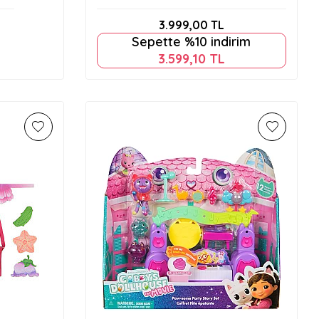
6436
Kalem Tasarım Stüdyosu Cle-18203
3.999,00
TL
Sepette %10 indirim
3.599,10
TL