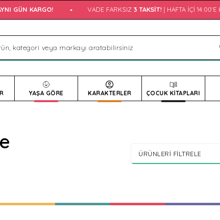
 GÜN KARGO!
•
VADE FARKSIZ
3 TAKSIT!
| HAFTA İÇI 14:00'E KA
R
YAŞA GÖRE
KARAKTERLER
ÇOCUK KİTAPLARI
se
ÜRÜNLERI FILTRELE