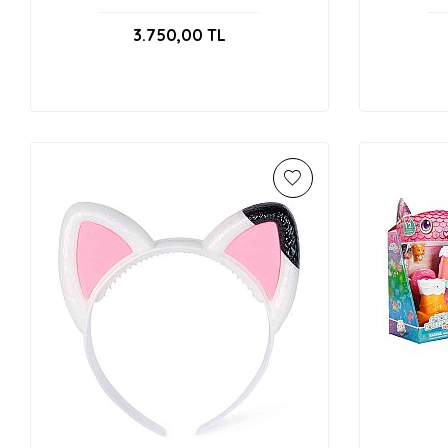
Seti 6069755
3.750,00
TL