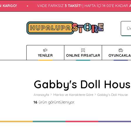
ARGO!
•
VADE FARKSIZ
3 TAKSIT!
| HAFTA İÇI 14:00'E KADAR
AYNI
YENİLER
ONLINE FIRSATLAR
OYUNCAKLA
Gabby's Doll Hou
Anasayfa
Marka ve Karaktere Göre
Gabby's Doll House
16
ürün görüntüleniyor.