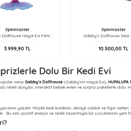
Spinmaster
Spinmaster
 Dollhouse Hayal Evi Filmi
Gabby’s Dollhouse Sesli ve
Deniz Kızı Bebeği Spm-6074338
İnteraktif Oyun Evi - 
3.999,90
TL
10.500,00
TL
rizlerle Dolu Bir Kedi Evi
popüler serisi
Gabby's Dollhouse
(Gabby'nin Hayal Evi),
HUPALUPA 
renkli dünyası, interaktif bebek evleri ve sürpriz paketlerle dolu. H
ecanını yaşatır. Müzikli kedi kulakları, detaylı odalar ve figür setle
 Bu seri, pozitif enerjisi ve renkli tasarımıyla kız çocuklarının yeni fa
ri?