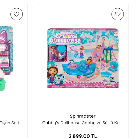
Spinmaster
Oyun Seti
Gabby's Dollhouse Gabby ve Süslü Kedi
Havuz Oyun Seti 6067878
2.899,00
TL