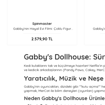
Spinmaster
Gabby'nin Hayal Evi Filmi: Çoklu Figur
Gabby's
Seti Spm-6072633
Özellikli 
2.579,90
TL
Gabby's Dollhouse: Sürp
Kedi kulaklarını tak ve küçülmeye hazırlan! Netflix'in 
ve kedicik arkadaşlarının (Pandy Paws, Cakey, MerCat) 
Yaratıcılık, Müzik ve Neşe
Gabby'nin oyuncakları, dizideki gibi ""kutu açma"" hey
yapmak, MerCat ile bilim deneyleri (oyunları) yapmak...
Neden Gabby's Dollhouse Ürünle