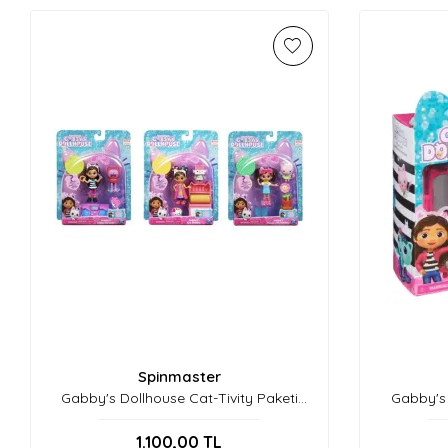
Spinmaster
Gabby's Dollhouse Cat-Tivity Paketi
Gabby's 
Asorti. 6060476
1.100,00
TL