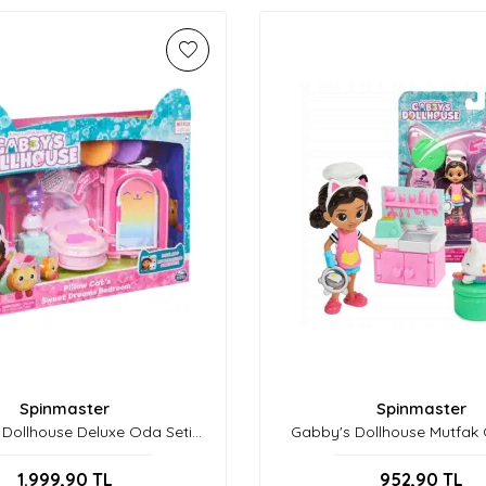
Spinmaster
Spinmaster
Dollhouse Deluxe Oda Seti
Gabby's Dollhouse Mutfak 
Asorti. 6060478
6066483
1.999,90
TL
952,90
TL