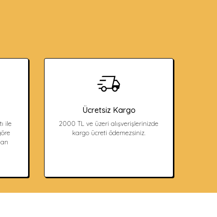
Ücretsiz Kargo
ı ile
2000 TL ve üzeri alışverişlerinizde
öre
kargo ücreti ödemezsiniz.
dan