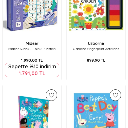
Mideer
Usborne
Mideer Sudoku-Thınk! Eınsteın
Usborne Fingerprint Activities
Düşün! Einstein Md2191
Garden
1.990,00
TL
899,90
TL
Sepette %10 indirim
1.791,00
TL