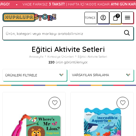
!
•
VADE FARKSIZ
3 TAKSIT!
| HAFTA İÇI 14:00'E KADAR
AYNI GÜN KARGO!
0
Eğitici Aktivite Setleri
Anasayfa
Kırtasiye Ürünleri
Eğitici Aktivite Setleri
220
ürün görüntüleniyor.
ÜRÜNLERI FILTRELE