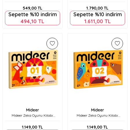
Harika Orman Md4194
Masal Dünyası, Harika Orman,
Büyülü Bahçe) Ct1436
549,00
TL
1.790,00
TL
Sepette %10 indirim
Sepette %10 indirim
494,10
TL
1.611,00
TL
Mideer
Mideer
Mideer Zeka Oyunu Kitabı:
Mideer Zeka Oyunu Kitabı:
Origami Etkinlikleri 1. Seviye
Origami Etkinlikleri 2. Seviye
Md3363
Md3364
1.149,00
TL
1.149,00
TL