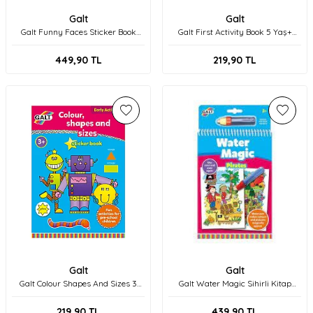
Galt
Galt
Galt Funny Faces Sticker Book
Galt First Activity Book 5 Yaş+
Aktivite Kitabı A3069A
Aktivite Kitabı L3077A
449,90
TL
219,90
TL
Galt
Galt
Galt Colour Shapes And Sizes 3
Galt Water Magic Sihirli Kitap
Yaş+ Aktivite Kitabı L3124F
Pirates 3 Yaş+ 1005443
219,90
TL
439,90
TL