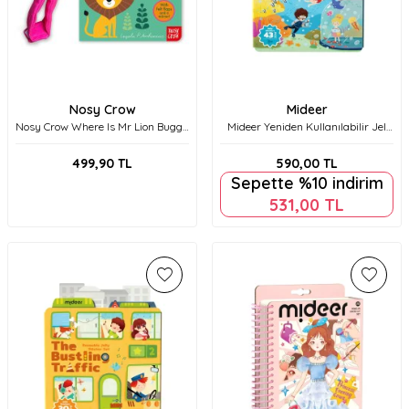
Nosy Crow
Mideer
Nosy Crow Where Is Mr Lion Buggy
Mideer Yeniden Kullanılabilir Jel
Book
Çıkartma Seti - İnanılmaz
Akvaryum Md2247
499,90
TL
590,00
TL
Sepette %10 indirim
531,00
TL