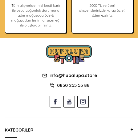
Tüm alışverişlerinizi kredi kartı
2000 TL ve üzeri
ile veya yoğunluk durumuna
alışverişlerinizde kargo ücreti
göre mağazada öde &
ödemezsiniz.
mağazadan teslim al seçeneği
ile oluşturabilirsiniz.
info@hupalupa.store
0850 255 55 88
KATEGORILER