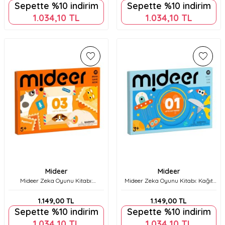
Sepette %10 indirim
Sepette %10 indirim
1.034,10
TL
1.034,10
TL
Mideer
Mideer
Mideer Zeka Oyunu Kitabı:
Mideer Zeka Oyunu Kitabı: Kağıt
Origami Etkinlikleri 3. Seviye
Kesme Etkinlikleri 1. Seviye
Md3365
Md3366
1.149,00
TL
1.149,00
TL
Sepette %10 indirim
Sepette %10 indirim
1.034,10
TL
1.034,10
TL