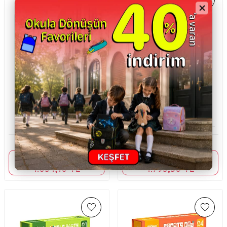
Mideer
Mideer
Mideer Zeka Oyunu Kitabı:
Mideer Sudoku-Dınosaur Park
Yapıştırma Etkinlikleri 3. Seviye
Dinozor Parkı Md2120
Md3371
1.149,00
TL
1.890,00
TL
Sepette %10 indirim
Sepette %5 indirim
1.034,10
TL
1.795,50
TL