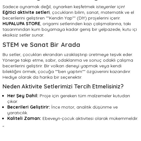
Sadece oynamak değil, oynarken keşfetmek isteyenler için!
Eğitici aktivite setleri
, çocukların bilim, sanat, matematik ve el
becerilerini geliştiren ""Kendin Yap"" (DIY) projelerini içerir.
HUPALUPA STORE
, origami setlerinden kazı çalışmalarına, takı
tasarımından kum boyamaya kadar geniş bir yelpazede, kutu içi
eksiksiz setler sunar.
STEM ve Sanat Bir Arada
Bu setler, çocukları ekrandan uzaklaştırıp üretmeye teşvik eder.
Yönerge takip etme, sabır, odaklanma ve sonuç odaklı çalışma
becerilerini geliştirir. Bir volkan deneyi yapmak veya kendi
bilekliğini örmek, çocuğa ""ben yaptım"" özgüvenini kazandırır.
Hediye olarak da harika bir seçenektir.
Neden Aktivite Setlerimizi Tercih Etmelisiniz?
Her Şey Dahil:
Proje için gereken tüm malzemeler kutudan
çıkar.
Becerileri Geliştirir:
İnce motor, analitik düşünme ve
yaratıcılık.
Kaliteli Zaman:
Ebeveyn-çocuk aktivitesi olarak mükemmeldir.
"