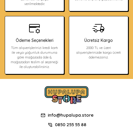
verilmektedir.
Ödeme Seçenekleri
Ücretsiz Kargo
Tüm alışverişlerinizi kredi kartı
2000 TL ve üzeri
ile veya yoğunluk durumuna
alışverişlerinizde kargo ücreti
göre mağazada öde &
ödemezsiniz.
mağazadan teslim al seçeneği
ile oluşturabilirsiniz.
info@hupalupa.store
0850 255 55 88