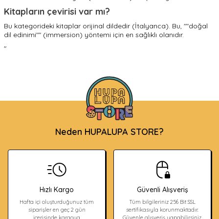
Kitapların çevirisi var mı?
Bu kategorideki kitaplar orijinal dildedir (İtalyanca). Bu, ""doğal
dil edinimi"" (immersion) yöntemi için en sağlıklı olanıdır.
"
Neden HUPALUPA STORE?
Hızlı Kargo
Güvenli Alışveriş
Hafta içi oluşturduğunuz tüm
Tüm bilgileriniz 256 Bit SSL
siparişler en geç 2 gün
sertifikasıyla korunmaktadır.
içerisinde kargoya
Güvenle alışveriş yapabilirsiniz.