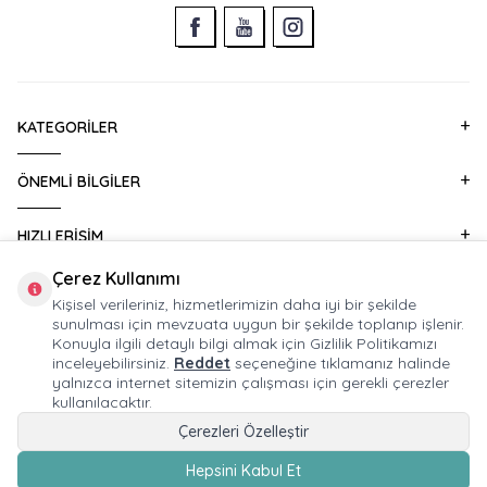
KATEGORILER
ÖNEMLI BILGILER
HIZLI ERIŞIM
Çerez Kullanımı
KURUMSAL SATIŞ
Kişisel verileriniz, hizmetlerimizin daha iyi bir şekilde
sunulması için mevzuata uygun bir şekilde toplanıp işlenir.
Konuyla ilgili detaylı bilgi almak için Gizlilik Politikamızı
E-BÜLTEN ABONELIĞI
inceleyebilirsiniz.
Reddet
seçeneğine tıklamanız halinde
yalnızca internet sitemizin çalışması için gerekli çerezler
kullanılacaktır.
Çerezleri Özelleştir
© 2026 HUPALUPA Mağaza İşletmeciliği Ticaret A.Ş. Tüm Hakları Saklıdır.
Hepsini Kabul Et
Devux®
tarafından,
T
-Soft
e-ticaret
sistemleriyle hazırlanmıştır.