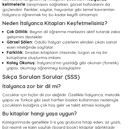
kelimelerle
tanışmasını sağlarken, görsel hafızalarını da
güçlendirir. Renkler, sayılar, hayvanlar gibi temel kavramları
İtalyanca öğrenmek hiç bu kadar keyifli olmamıştı.
Neden İtalyanca Kitapları Keşfetmelisiniz?
Çok Dillilik:
Beynin dil öğrenme merkezini aktif tutarak zeka
gelişimini destekler.
Görsel Şölen:
Ödüllü İtalyan çizerlerin elinden çıkan sanat
eseri niteliğinde sayfalar.
Farklılık:
Sıradan kitapların ötesinde, özgün ve niş bir
kütüphane oluşturma imkanı.
Kolay Okunuş:
İtalyanca'nın yazıldığı gibi okunan (fonetik)
yapısı, okumayı öğrenmeyi kolaylaştırır.
Sıkça Sorulan Sorular (SSS)
İtalyanca zor bir dil mi?
Çocuklar için hiçbir dil zor değildir. Özellikle İtalyanca, melodik
yapısı ve Türkçe gibi sesli harfleri baskın kullanması nedeniyle
çocukların kulağına çok hoş gelir ve taklit etmesi kolaydır.
Bu kitaplar hangi yaşa uygun?
Kategorimizde genellikle 0-6 yaş grubuna hitap eden, az yazılı,
bol resimli ve kalın sayfalı (board book) kitaplar ağırlıktadır.