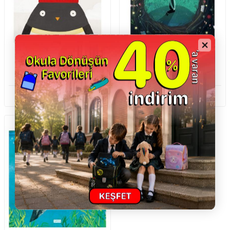
Sassi Junior
Sassi Junior
Sassı Errol
Sassı Un Rifugio Dentro Di Me
799,00
TL
819,00
TL