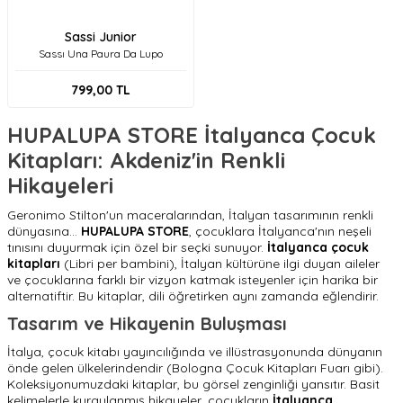
Sassi Junior
Sassı Una Paura Da Lupo
799,00
TL
HUPALUPA STORE İtalyanca Çocuk
Kitapları: Akdeniz'in Renkli
Hikayeleri
Geronimo Stilton'un maceralarından, İtalyan tasarımının renkli
dünyasına...
HUPALUPA STORE
, çocuklara İtalyanca'nın neşeli
tınısını duyurmak için özel bir seçki sunuyor.
İtalyanca çocuk
kitapları
(Libri per bambini), İtalyan kültürüne ilgi duyan aileler
ve çocuklarına farklı bir vizyon katmak isteyenler için harika bir
alternatiftir. Bu kitaplar, dili öğretirken aynı zamanda eğlendirir.
Tasarım ve Hikayenin Buluşması
İtalya, çocuk kitabı yayıncılığında ve illüstrasyonunda dünyanın
önde gelen ülkelerindendir (Bologna Çocuk Kitapları Fuarı gibi).
Koleksiyonumuzdaki kitaplar, bu görsel zenginliği yansıtır. Basit
kelimelerle kurgulanmış hikayeler, çocukların
İtalyanca