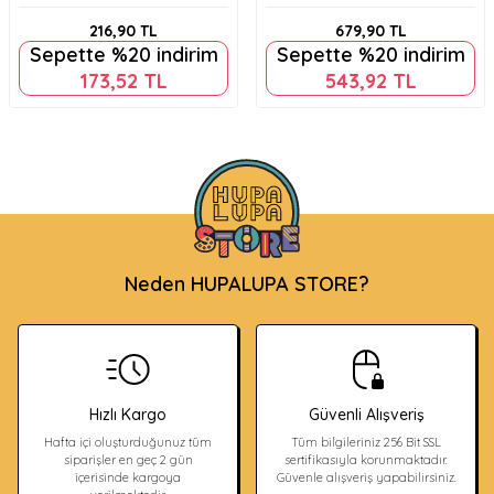
Bölmeli Üçgen Biçimli Kalemtraş
Boya 12'li 157 Sb12
512 128
216,90
TL
679,90
TL
Sepette %20 indirim
Sepette %20 indirim
173,52
TL
543,92
TL
Neden HUPALUPA STORE?
Hızlı Kargo
Güvenli Alışveriş
Hafta içi oluşturduğunuz tüm
Tüm bilgileriniz 256 Bit SSL
siparişler en geç 2 gün
sertifikasıyla korunmaktadır.
içerisinde kargoya
Güvenle alışveriş yapabilirsiniz.