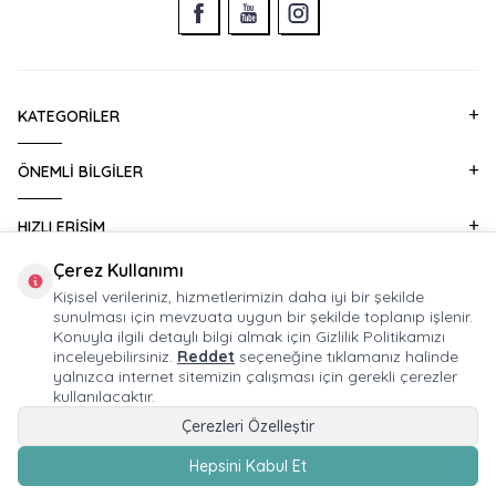
KATEGORILER
ÖNEMLI BILGILER
HIZLI ERIŞIM
Çerez Kullanımı
KURUMSAL SATIŞ
Kişisel verileriniz, hizmetlerimizin daha iyi bir şekilde
sunulması için mevzuata uygun bir şekilde toplanıp işlenir.
Konuyla ilgili detaylı bilgi almak için Gizlilik Politikamızı
E-BÜLTEN ABONELIĞI
inceleyebilirsiniz.
Reddet
seçeneğine tıklamanız halinde
yalnızca internet sitemizin çalışması için gerekli çerezler
kullanılacaktır.
Çerezleri Özelleştir
© 2026 HUPALUPA Mağaza İşletmeciliği Ticaret A.Ş. Tüm Hakları Saklıdır.
Hepsini Kabul Et
Devux®
tarafından,
T
-Soft
e-ticaret
sistemleriyle hazırlanmıştır.