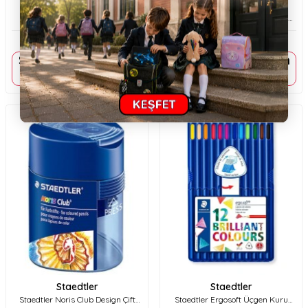
Staedtler
Staedtler
Staedtler Rasoplast Silgi
Staedtler Rasoplast Siyah Silgi
(65X23X13 Mm) 526 B20
(65X23X13 Mm) 526 B20-9
35,90
TL
35,90
TL
Sepette %20 indirim
Sepette %20 indirim
28,72
TL
28,72
TL
Staedtler
Staedtler
Staedtler Noris Club Design Çift
Staedtler Ergosoft Üçgen Kuru