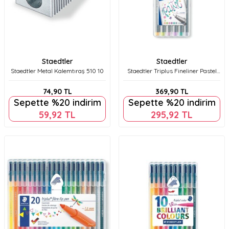
Staedtler
Staedtler
Staedtler Metal Kalemtıraş 510 10
Staedtler Triplus Fineliner Pastel
Renk 6'lı Set 334 Sb6Cs102
74,90
TL
369,90
TL
Sepette %20 indirim
Sepette %20 indirim
59,92
TL
295,92
TL