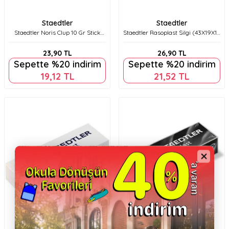
Staedtler
Staedtler
Staedtler Noris Clup 10 Gr Stick
Staedtler Rasoplast Silgi (43X19X13
Yapıştırıcı 960 10 Nca
Mm) 526 B30
23,90
TL
26,90
TL
Sepette %20 indirim
Sepette %20 indirim
19,12
TL
21,52
TL