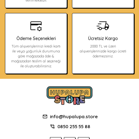
verilmektedir.
Ödeme Seçenekleri
Ücretsiz Kargo
Tüm alışverişlerinizi kredi kartı
2000 TL ve üzeri
ile veya yoğunluk durumuna
alışverişlerinizde kargo ücreti
göre mağazada öde &
ödemezsiniz.
mağazadan teslim al seçeneği
ile oluşturabilirsiniz.
info@hupalupa.store
0850 255 55 88