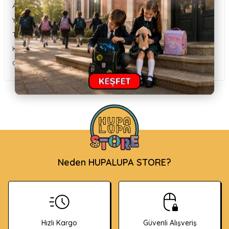
Ağırlık: 0,193 kg
Yaş Aralığı: 5 yaş ve üzeri
Teknoloji: Fast-Fill (1 saniyede su doldurma)
Kullanım Alanları: Havuz, bahçe, plaj
Güvenlik: CE sertifikalı
Neden HUPALUPA STORE?
Hızlı Kargo
Güvenli Alışveriş