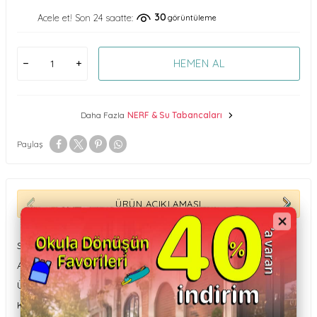
30
Acele et! Son 24 saatte:
görüntüleme
HEMEN AL
Daha Fazla
NERF & Su Tabancaları
Paylaş
ÜRÜN AÇIKLAMASI
Su Kapasitesi: 100 ml
Atış Menzili: 9 metre
Ürün Boyutu: 19 cm
Kutu Boyutu: 20 x 5,5 x 17 cm