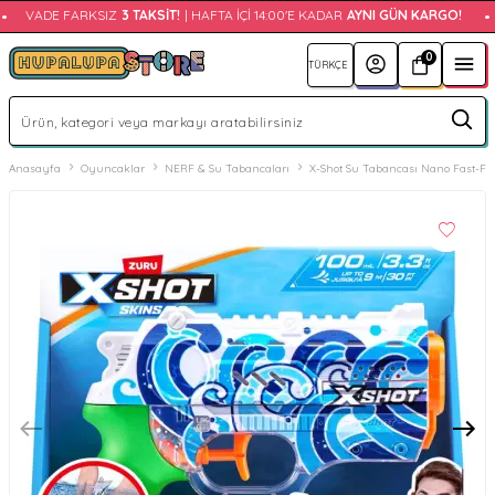
VADE FARKSIZ
3 TAKSIT!
| HAFTA İÇI 14:00'E KADAR
AYNI GÜN KARGO!
•
0
Anasayfa
Oyuncaklar
NERF & Su Tabancaları
X-Shot Su Tabancası Nano Fast-Fill