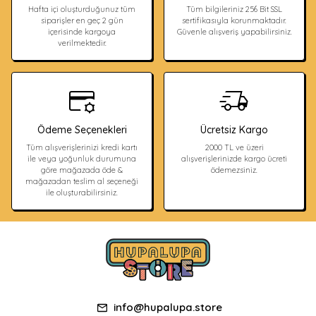
Hafta içi oluşturduğunuz tüm
Tüm bilgileriniz 256 Bit SSL
siparişler en geç 2 gün
sertifikasıyla korunmaktadır.
içerisinde kargoya
Güvenle alışveriş yapabilirsiniz.
verilmektedir.
Ödeme Seçenekleri
Ücretsiz Kargo
Tüm alışverişlerinizi kredi kartı
2000 TL ve üzeri
ile veya yoğunluk durumuna
alışverişlerinizde kargo ücreti
göre mağazada öde &
ödemezsiniz.
mağazadan teslim al seçeneği
ile oluşturabilirsiniz.
info@hupalupa.store