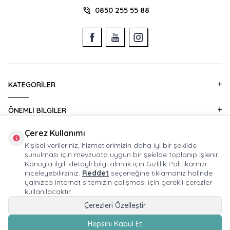
0850 255 55 88
KATEGORILER
ÖNEMLI BILGILER
Çerez Kullanımı
HIZLI ERIŞIM
Kişisel verileriniz, hizmetlerimizin daha iyi bir şekilde
sunulması için mevzuata uygun bir şekilde toplanıp işlenir.
KURUMSAL SATIŞ
Konuyla ilgili detaylı bilgi almak için Gizlilik Politikamızı
inceleyebilirsiniz.
Reddet
seçeneğine tıklamanız halinde
yalnızca internet sitemizin çalışması için gerekli çerezler
E-BÜLTEN ABONELIĞI
kullanılacaktır.
Çerezleri Özelleştir
Hepsini Kabul Et