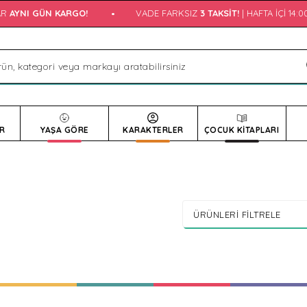
YNI GÜN KARGO!
•
VADE FARKSIZ
3 TAKSIT!
| HAFTA İÇI 14:00'
R
YAŞA GÖRE
KARAKTERLER
ÇOCUK KİTAPLARI
ÜRÜNLERI FILTRELE