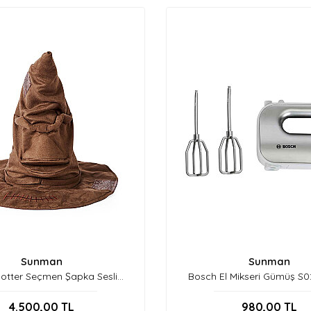
Sunman
Sunman
otter Seçmen Şapka Sesli
Bosch El Mikseri Gümüş S
S00039761
4.500,00
TL
980,00
TL