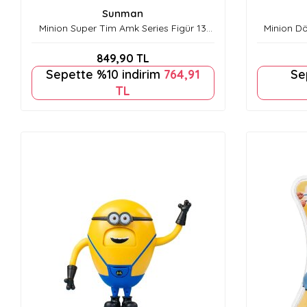
Sunman
Minion Super Tim Amk Series Figür 13
Minion D
cm S00075038
849,90
TL
Sepette %10 indirim
764,91
Se
TL