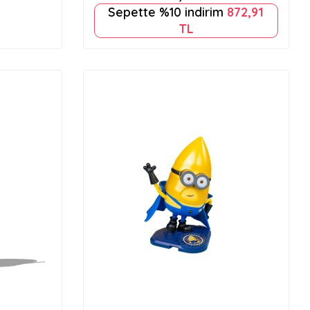
Sepette %10 indirim
872,91
TL