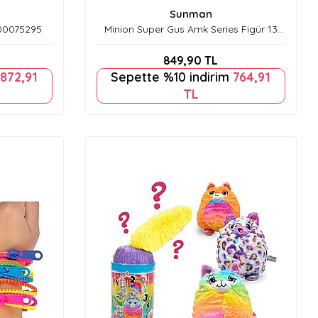
Sunman
S00075295
Minion Super Gus Amk Series Figür 13
cm S01075035
849,90
TL
872,91
Sepette %10 indirim
764,91
TL