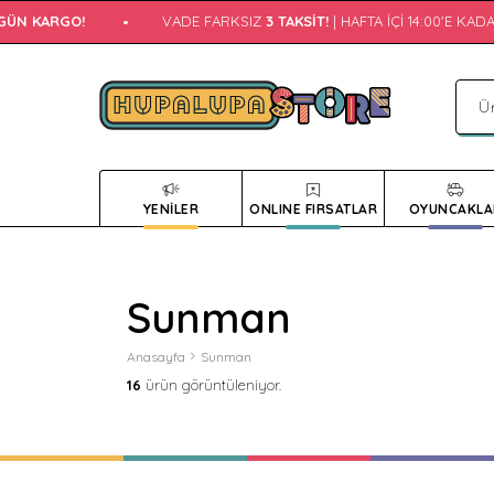
N KARGO!
•
VADE FARKSIZ
3 TAKSIT!
| HAFTA İÇI 14:00'E KADAR
A
YENİLER
ONLINE FIRSATLAR
OYUNCAKLA
Sunman
Anasayfa
Sunman
16
ürün görüntüleniyor.