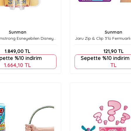
Sunman
Sunman
rmstrong Esneyebilen Disney
Jaru Zip & Clip 3’lü Fermuarlı 
Stitch Figür 15 cm
3A. S01004785
1.849,00
TL
121,90
TL
pette %10 indirim
Sepette %10 indirim
1.664,10
TL
TL