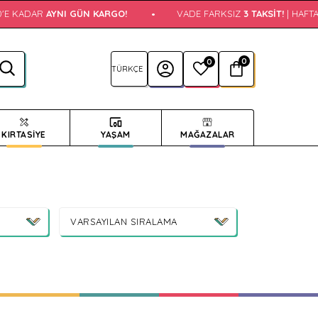
E KADAR
AYNI GÜN KARGO!
•
VADE FARKSIZ
3 TAKSIT!
| HAFTA İÇ
0
0
KIRTASİYE
YAŞAM
MAĞAZALAR