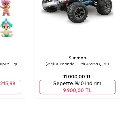
Sunman
rpriz Figür
Şarjlı Kumandalı Hızlı Araba Q901
11.000,00
TL
215,99
Sepette %10 indirim
9.900,00
TL