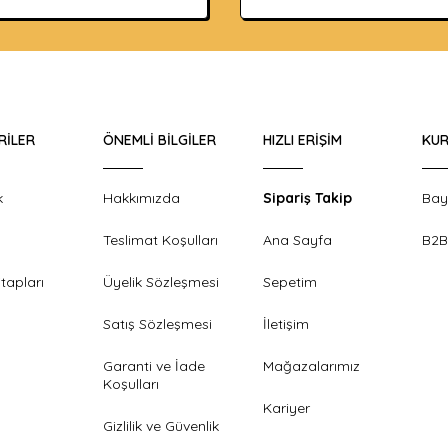
RILER
ÖNEMLI BILGILER
HIZLI ERIŞIM
KUR
k
Hakkımızda
Sipariş Takip
Bay
Teslimat Koşulları
Ana Sayfa
B2B
tapları
Üyelik Sözleşmesi
Sepetim
Satış Sözleşmesi
İletişim
Garanti ve İade
Mağazalarımız
Koşulları
Kariyer
Gizlilik ve Güvenlik