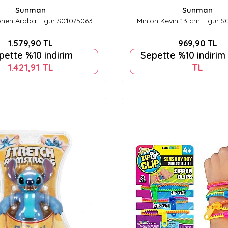
Sunman
Sunman
önen Araba Figür S01075063
Minion Kevin 13 cm Figür 
1.579,90
TL
969,90
TL
pette %10 indirim
Sepette %10 indirim
1.421,91
TL
TL