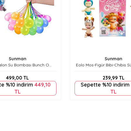
Sunman
Sunman
alon Su Bombası Bunch O
Eolo Mos-Figür Bibi-Chibis Sü
s-Tropıcal Party Renkli Su
Paketi S1
onu 100’lü S00056480
499,00
TL
239,99
TL
te %10 indirim
449,10
Sepette %10 indirim
TL
TL