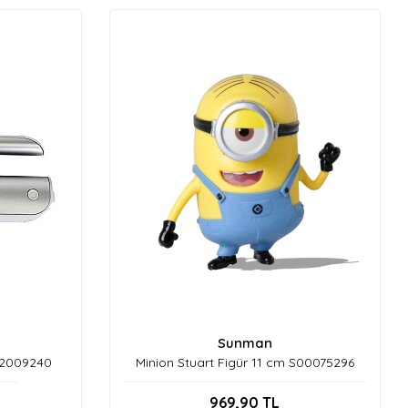
Sunman
02009240
Minion Stuart Figür 11 cm S00075296
969,90
TL