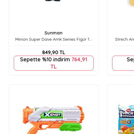
Sunman
Minion Super Dave Amk Serıies Figür 12
Strech A
cm S00075036
849,90
TL
Sepette %10 indirim
764,91
Se
TL