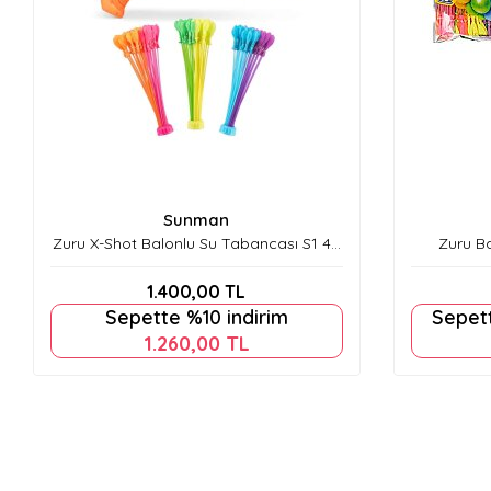
Sunman
Zuru X-Shot Balonlu Su Tabancası S1 40
Zuru B
cm
Balloon
Bal
1.400,00
TL
Sepette %10 indirim
Sepet
1.260,00
TL