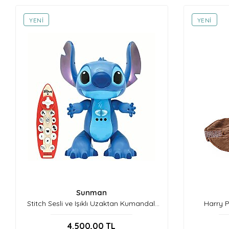
YENI
YENI
Sunman
Stitch Sesli ve Işıklı Uzaktan Kumandalı
Harry P
İnteraktif Robot
4.500,00
TL