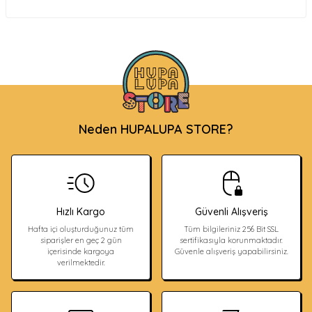
Neden HUPALUPA STORE?
Hızlı Kargo
Güvenli Alışveriş
Hafta içi oluşturduğunuz tüm
Tüm bilgileriniz 256 Bit SSL
siparişler en geç 2 gün
sertifikasıyla korunmaktadır.
içerisinde kargoya
Güvenle alışveriş yapabilirsiniz.
verilmektedir.