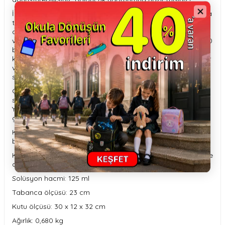
İlk önce kutu içerisindeki 125 ml balon solüsyonunu daldırma
tepsisine dökün. Daha sonra tabancayı da tepsiye
daldırdıktan sonra asıl eğlence başlayacaktır. Tetiğe basın
ve baloncukların etrafa dağılışını izleyin. Dakikada tam 7.000
baloncuk… Hem de çok hızlı bir şekilde! Nerede kullanırsanız
kullanın, köpük tabancası girdiği her ortamda keyfi arttırıyor
ve eğlenceyi ikiye katlıyor. Sadece tabancayı kullanın ve bir
sürü baloncuk patlatın!
Çocukların, arkadaşları ile vakit geçirmesini sağlayarak
sosyalleşmelerini ve ekrandan uzak kalmalarını sağlar.
Yaratıcı oyunlar kurmalarına olanak tanır ve hayal güçlerinin
gelişmesine destek olur.
Kutu içerisinde; tabanca, solüsyon ve daldırma tepsisi
bulunmaktadır.
Köpük tabancası; 4 x 1,5V AA pil ile çalışmaktadır. Piller ürüne
dahil değildir.
Solüsyon hacmi: 125 ml
Tabanca ölçüsü: 23 cm
Kutu ölçüsü: 30 x 12 x 32 cm
Ağırlık: 0,680 kg