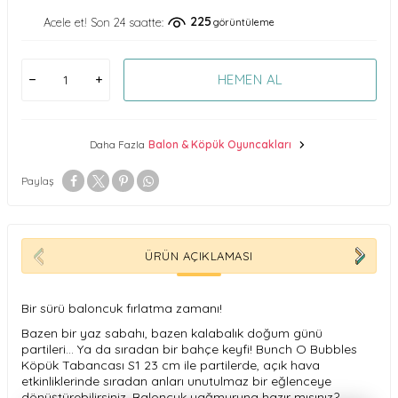
225
Acele et! Son 24 saatte:
görüntüleme
HEMEN AL
Daha Fazla
Balon & Köpük Oyuncakları
Paylaş
ÜRÜN AÇIKLAMASI
Bir sürü baloncuk fırlatma zamanı!
Bazen bir yaz sabahı, bazen kalabalık doğum günü
partileri… Ya da sıradan bir bahçe keyfi! Bunch O Bubbles
Köpük Tabancası S1 23 cm ile partilerde, açık hava
etkinliklerinde sıradan anları unutulmaz bir eğlenceye
dönüştürebilirsiniz. Baloncuk yağmuruna hazır mısınız?