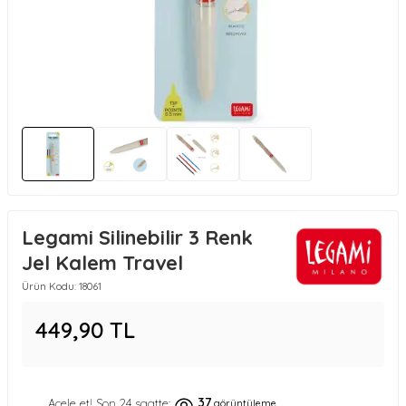
Legami Silinebilir 3 Renk
Jel Kalem Travel
Ürün Kodu:
18061
449,90
TL
37
Acele et! Son 24 saatte:
görüntüleme