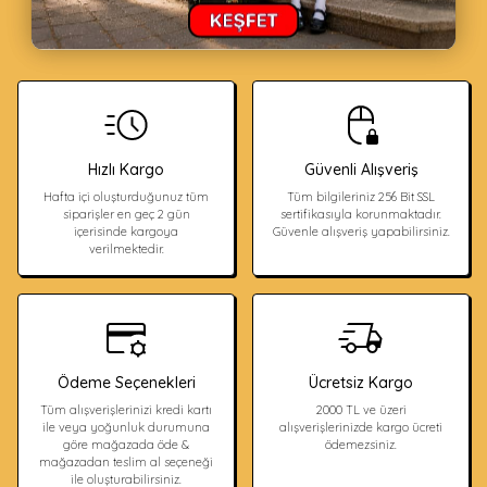
Neden HUPALUPA STORE?
Hızlı Kargo
Güvenli Alışveriş
Hafta içi oluşturduğunuz tüm
Tüm bilgileriniz 256 Bit SSL
siparişler en geç 2 gün
sertifikasıyla korunmaktadır.
içerisinde kargoya
Güvenle alışveriş yapabilirsiniz.
verilmektedir.
Ödeme Seçenekleri
Ücretsiz Kargo
Tüm alışverişlerinizi kredi kartı
2000 TL ve üzeri
ile veya yoğunluk durumuna
alışverişlerinizde kargo ücreti
göre mağazada öde &
ödemezsiniz.
mağazadan teslim al seçeneği
ile oluşturabilirsiniz.