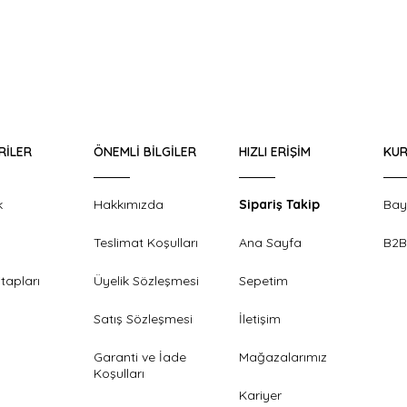
RILER
ÖNEMLI BILGILER
HIZLI ERIŞIM
KUR
k
Hakkımızda
Sipariş Takip
Bay
Teslimat Koşulları
Ana Sayfa
B2B
tapları
Üyelik Sözleşmesi
Sepetim
Satış Sözleşmesi
İletişim
Garanti ve İade
Mağazalarımız
Koşulları
Kariyer