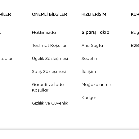
RILER
ÖNEMLI BILGILER
HIZLI ERIŞIM
KUR
k
Hakkımızda
Sipariş Takip
Bay
Teslimat Koşulları
Ana Sayfa
B2B
tapları
Üyelik Sözleşmesi
Sepetim
Satış Sözleşmesi
İletişim
Garanti ve İade
Mağazalarımız
Koşulları
Kariyer
Gizlilik ve Güvenlik