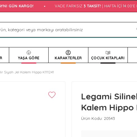
NI GÜN KARGO!
•
VADE FARKSIZ
3 TAKSIT!
| HAFTA İÇI 14:00'E 
R
YAŞA GÖRE
KARAKTERLER
ÇOCUK KİTAPLARI
lir Siyah Jel Kalem Hippo K111241
Legami Silineb
Kalem Hippo 
Ürün Kodu:
20543