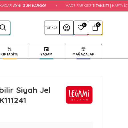
KADAR
AYNI GÜN KARGO!
•
VADE FARKSIZ
3 TAKSIT!
| HAFTA İÇI
0
0
KIRTASİYE
YAŞAM
MAĞAZALAR
ilir Siyah Jel
K111241