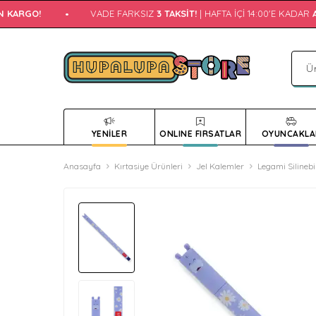
 KARGO!
•
VADE FARKSIZ
3 TAKSIT!
| HAFTA İÇI 14:00'E KADAR
AY
YENİLER
ONLINE FIRSATLAR
OYUNCAKLA
Anasayfa
Kırtasiye Ürünleri
Jel Kalemler
Legami Silinebi