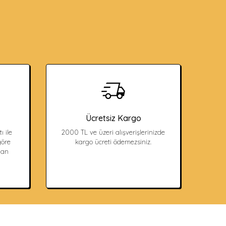
Ücretsiz Kargo
ı ile
2000 TL ve üzeri alışverişlerinizde
öre
kargo ücreti ödemezsiniz.
dan