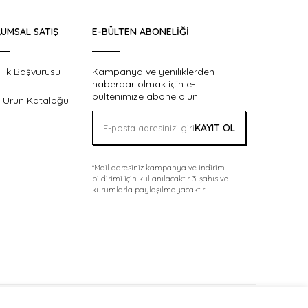
UMSAL SATIŞ
E-BÜLTEN ABONELIĞI
ilik Başvurusu
Kampanya ve yeniliklerden
haberdar olmak için e-
bültenimize abone olun!
 Ürün Kataloğu
KAYIT OL
*Mail adresiniz kampanya ve indirim
bildirimi için kullanılacaktır. 3. şahıs ve
kurumlarla paylaşılmayacaktır.