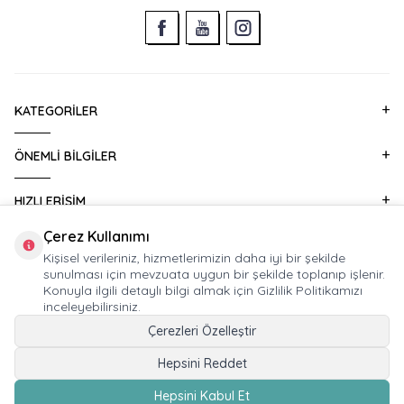
KATEGORILER
ÖNEMLI BILGILER
HIZLI ERIŞIM
Çerez Kullanımı
KURUMSAL SATIŞ
Kişisel verileriniz, hizmetlerimizin daha iyi bir şekilde
sunulması için mevzuata uygun bir şekilde toplanıp işlenir.
Konuyla ilgili detaylı bilgi almak için Gizlilik Politikamızı
E-BÜLTEN ABONELIĞI
inceleyebilirsiniz.
Çerezleri Özelleştir
Hepsini Reddet
© 2026 HUPALUPA Mağaza İşletmeciliği Ticaret A.Ş. Tüm Hakları Saklıdır.
Hepsini Kabul Et