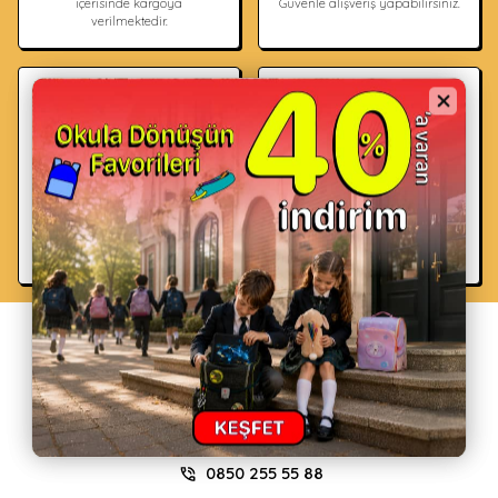
içerisinde kargoya
Güvenle alışveriş yapabilirsiniz.
verilmektedir.
Ödeme Seçenekleri
Ücretsiz Kargo
Tüm alışverişlerinizi kredi kartı
2000 TL ve üzeri
ile veya yoğunluk durumuna
alışverişlerinizde kargo ücreti
göre mağazada öde &
ödemezsiniz.
mağazadan teslim al seçeneği
ile oluşturabilirsiniz.
info@hupalupa.store
0850 255 55 88