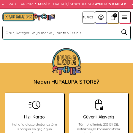
•
VADE FARKSIZ
3 TAKSIT!
| HAFTA İÇI 14:00'E KADAR
AYNI GÜN KARGO!
•
0
Neden HUPALUPA STORE?
Hızlı Kargo
Güvenli Alışveriş
Hafta içi oluşturduğunuz tüm
Tüm bilgileriniz 256 Bit SSL
siparişler en geç 2 gün
sertifikasıyla korunmaktadır.