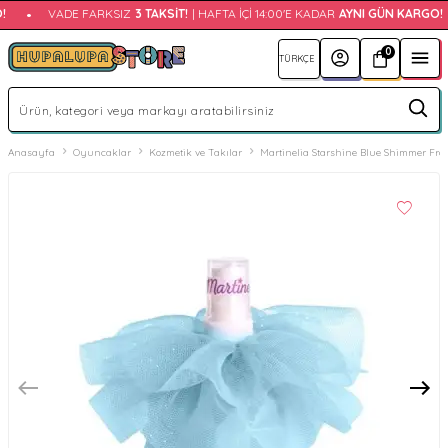
•
VADE FARKSIZ
3 TAKSIT!
| HAFTA İÇI 14:00'E KADAR
AYNI GÜN KARGO!
0
Anasayfa
Oyuncaklar
Kozmetik ve Takılar
Martinelia Starshine Blue Shimmer Fra