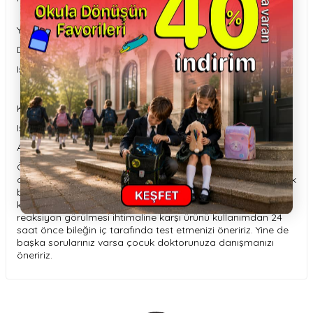
Yaş: 5 yaş ve üzeri minikler
Doğal parfüm spreylerine ilgi duyanlar
Işıltılı, eğlenceli bakım ürünleri seven çocuklar
Koku: Meyvemsi ve tatlı – "little princess" tarzı
Işıltı: Hafif shimmer partiküller içerir
Ambalaj: Renkli ve parlak kapaklı tasarım, minikler için çekici
ÖNEMLİ UYARILAR: Tüm kozmetik ürünler intoleransa neden
olabilecek alerjenler ve bileşenler içerebilir. Çocuğunuz alerjik
bir yapıya sahipse ürünleri kullanmamasını öneririz. Her
koşulda ise kullanımdan önce, herhangi bir olumsuz
reaksiyon görülmesi ihtimaline karşı ürünü kullanımdan 24
saat önce bileğin iç tarafında test etmenizi öneririz. Yine de
başka sorularınız varsa çocuk doktorunuza danışmanızı
öneririz.