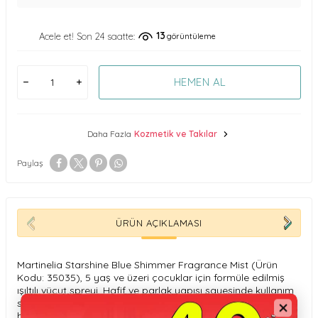
13
Acele et! Son 24 saatte:
görüntüleme
HEMEN AL
Daha Fazla
Kozmetik ve Takılar
Paylaş
ÜRÜN AÇIKLAMASI
Martinelia Starshine Blue Shimmer Fragrance Mist (Ürün
Kodu: 35035), 5 yaş ve üzeri çocuklar için formüle edilmiş
ışıltılı vücut spreyi. Hafif ve parlak yapısı sayesinde kullanım
sonrası cilde hafif bir ışıltı bırakır, yetişkinlere göre daha
hassas yapılan formülü çocuk ciltleri için uygundur.