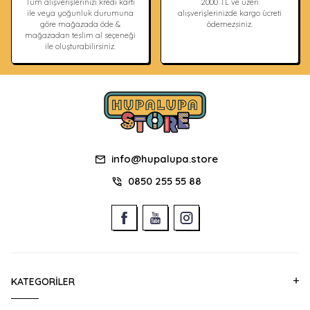
Tüm alışverişlerinizi kredi kartı
2000 TL ve üzeri
ile veya yoğunluk durumuna
alışverişlerinizde kargo ücreti
göre mağazada öde &
ödemezsiniz.
mağazadan teslim al seçeneği
ile oluşturabilirsiniz.
info@hupalupa.store
0850 255 55 88
KATEGORILER