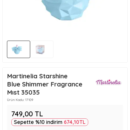
Martinelia Starshine
Blue Shimmer Fragrance
Mıst 35035
Ürün Kodu:
17109
749,00
TL
Sepette %10 indirim
674,10
TL