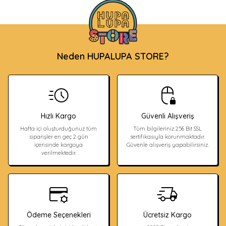
Neden HUPALUPA STORE?
Hızlı Kargo
Güvenli Alışveriş
Hafta içi oluşturduğunuz tüm
Tüm bilgileriniz 256 Bit SSL
siparişler en geç 2 gün
sertifikasıyla korunmaktadır.
içerisinde kargoya
Güvenle alışveriş yapabilirsiniz.
verilmektedir.
Ödeme Seçenekleri
Ücretsiz Kargo