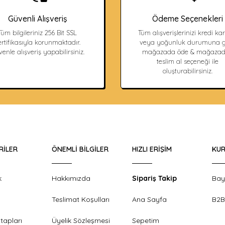
Güvenli Alışveriş
Ödeme Seçenekleri
Tüm bilgileriniz 256 Bit SSL
Tüm alışverişlerinizi kredi kart
ertifikasıyla korunmaktadır.
veya yoğunluk durumuna g
enle alışveriş yapabilirsiniz.
mağazada öde & mağaza
teslim al seçeneği ile
oluşturabilirsiniz.
RILER
ÖNEMLI BILGILER
HIZLI ERIŞIM
KUR
k
Hakkımızda
Sipariş Takip
Bay
Teslimat Koşulları
Ana Sayfa
B2B
tapları
Üyelik Sözleşmesi
Sepetim