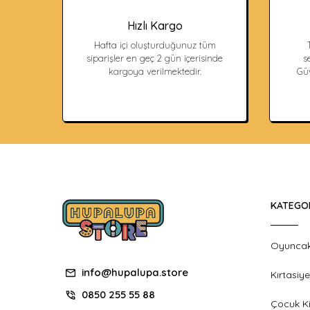
Hızlı Kargo
Hafta içi oluşturduğunuz tüm
siparişler en geç 2 gün içerisinde
s
kargoya verilmektedir.
Güv
KATEGO
Oyunca
info@hupalupa.store
Kırtasiye
0850 255 55 88
Çocuk Ki