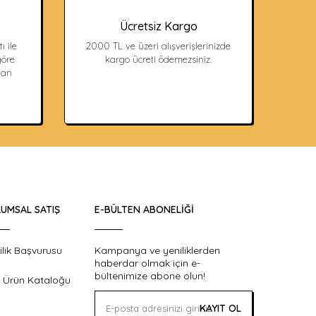
Ücretsiz Kargo
ı ile
2000 TL ve üzeri alışverişlerinizde
öre
kargo ücreti ödemezsiniz.
dan
UMSAL SATIŞ
E-BÜLTEN ABONELIĞI
ilik Başvurusu
Kampanya ve yeniliklerden
haberdar olmak için e-
bültenimize abone olun!
 Ürün Kataloğu
KAYIT OL