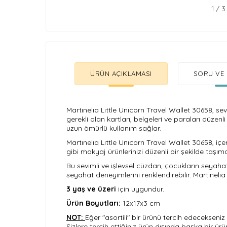
1
/
3
ÜRÜN AÇIKLAMASI
SORU VE 
Martınelıa Lıttle Unıcorn Travel Wallet 30658, se
gerekli olan kartları, belgeleri ve paraları düzen
uzun ömürlü kullanım sağlar.
Martınelıa Lıttle Unıcorn Travel Wallet 30658, içeri
gibi makyaj ürünlerinizi düzenli bir şekilde taşım
Bu sevimli ve işlevsel cüzdan, çocukların seyahatle
seyahat deneyimlerini renklendirebilir. Martınelıa
3 yaş ve üzeri
için uygundur.
Ürün Boyutları:
12x17x3
cm
NOT:
Eğer "asortili" bir ürünü tercih edecekseniz
Sizlere tercih ettiğiniz ürün dışında başka bir 