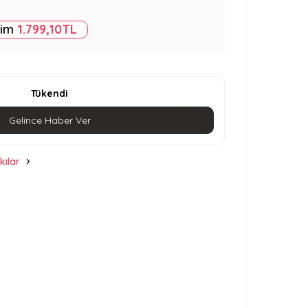
rim
1.799,10
TL
Tükendi
Gelince Haber Ver
kılar