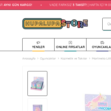
AYNI GÜN KARGO!
•
VADE FARKSIZ
3 TAKSIT!
| HAFTA İÇI 14:00
YENİLER
ONLINE FIRSATLAR
OYUNCAKLA
Anasayfa
Oyuncaklar
Kozmetik ve Takılar
Martinelia Lit