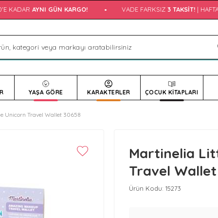
'E KADAR
AYNI GÜN KARGO!
•
VADE FARKSIZ
3 TAKSIT!
| HAFTA İ
R
YAŞA GÖRE
KARAKTERLER
ÇOCUK KİTAPLARI
tle Unicorn Travel Wallet 30658
Martinelia Lit
Travel Wallet
Ürün Kodu:
15273