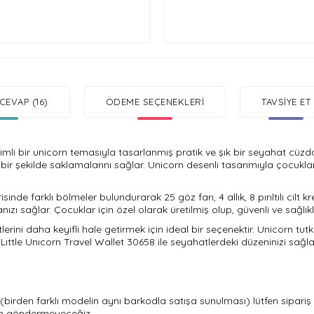
CEVAP (16)
ÖDEME SEÇENEKLERI
TAVSIYE ET
vimli bir unicorn temasıyla tasarlanmış pratik ve şık bir seyahat cüz
li bir şekilde saklamalarını sağlar. Unicorn desenli tasarımıyla çocukl
sinde farklı bölmeler bulundurarak 25 göz farı, 4 allık, 8 pırıltılı cilt
anızı sağlar. Çocuklar için özel olarak üretilmiş olup, güvenli ve sağlı
rini daha keyifli hale getirmek için ideal bir seçenektir. Unicorn tutku
 Lıttle Unıcorn Travel Wallet 30658 ile seyahatlerdeki düzeninizi sağlay
 (birden farklı modelin aynı barkodla satışa sunulması) lütfen sipariş n
ürün göndermeyeceğiz.