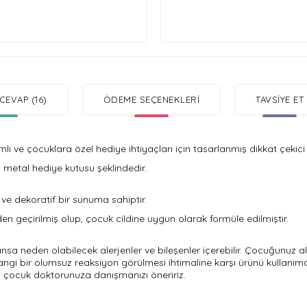
CEVAP (16)
ÖDEME SEÇENEKLERI
TAVSIYE ET
i ve çocuklara özel hediye ihtiyaçları için tasarlanmış dikkat çekici 
en metal hediye kutusu şeklindedir.
k ve dekoratif bir sunuma sahiptir.
en geçirilmiş olup, çocuk cildine uygun olarak formüle edilmiştir.
a neden olabilecek alerjenler ve bileşenler içerebilir. Çocuğunuz al
angi bir olumsuz reaksiyon görülmesi ihtimaline karşı ürünü kullanım
sa çocuk doktorunuza danışmanızı öneririz.