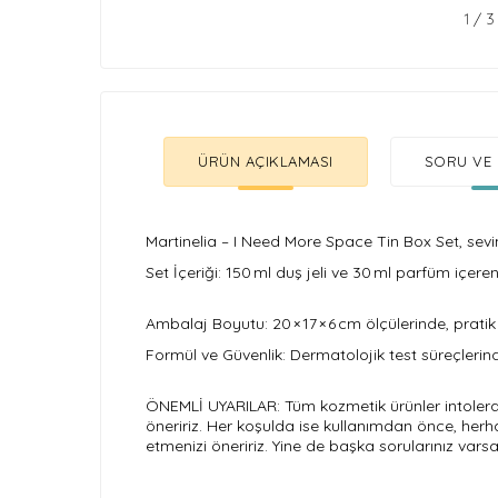
1
/
3
ÜRÜN AÇIKLAMASI
SORU VE 
Martinelia – I Need More Space Tin Box Set, seviml
Set İçeriği: 150 ml duş jeli ve 30 ml parfüm içer
Ambalaj Boyutu: 20 × 17 × 6 cm ölçülerinde, prati
Formül ve Güvenlik: Dermatolojik test süreçlerind
ÖNEMLİ UYARILAR: Tüm kozmetik ürünler intolerans
öneririz. Her koşulda ise kullanımdan önce, herh
etmenizi öneririz. Yine de başka sorularınız var