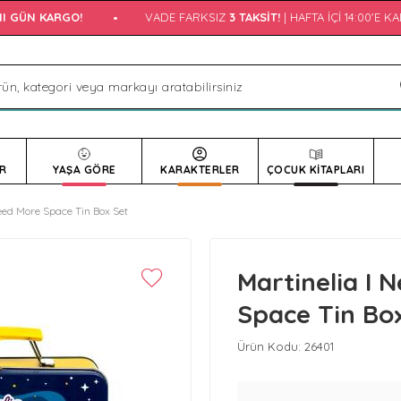
 GÜN KARGO!
•
VADE FARKSIZ
3 TAKSIT!
| HAFTA İÇI 14:00'E KAD
R
YAŞA GÖRE
KARAKTERLER
ÇOCUK KİTAPLARI
eed More Space Tin Box Set
Martinelia I 
Space Tin Bo
Ürün Kodu:
26401