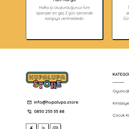
Hafta içi oluşturduğunuz tüm
siparişler en geç 2 gün içerisinde
s
kargoya verilmektedir.
Güv
KATEGO
Oyunca
info@hupalupa.store
Kırtasiye
0850 255 55 88
Çocuk Ki