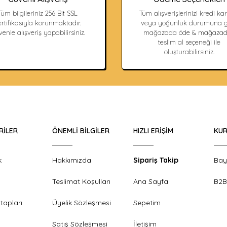
Tüm bilgileriniz 256 Bit SSL
Tüm alışverişlerinizi kredi kart
ertifikasıyla korunmaktadır.
veya yoğunluk durumuna g
enle alışveriş yapabilirsiniz.
mağazada öde & mağaza
teslim al seçeneği ile
oluşturabilirsiniz.
RILER
ÖNEMLI BILGILER
HIZLI ERIŞIM
KUR
k
Hakkımızda
Sipariş Takip
Bay
Teslimat Koşulları
Ana Sayfa
B2B
tapları
Üyelik Sözleşmesi
Sepetim
Satış Sözleşmesi
İletişim