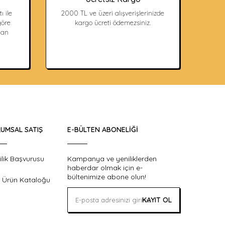
ı ile
2000 TL ve üzeri alışverişlerinizde
öre
kargo ücreti ödemezsiniz.
dan
UMSAL SATIŞ
E-BÜLTEN ABONELIĞI
ilik Başvurusu
Kampanya ve yeniliklerden
haberdar olmak için e-
bültenimize abone olun!
 Ürün Kataloğu
KAYIT OL