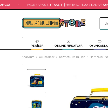
RGO!
•
VADE FARKSIZ
3 TAKSIT!
| HAFTA İÇI 14:00'E KADAR
AYNI
YENİLER
ONLINE FIRSATLAR
OYUNCAKLA
Anasayfa
Oyuncaklar
Kozmetik ve Takılar
Martinelia I N