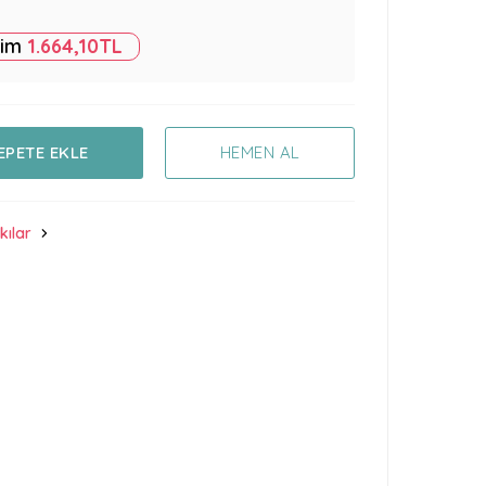
rim
1.664,10
TL
EPETE EKLE
HEMEN AL
kılar