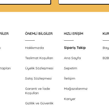
RILER
ÖNEMLI BILGILER
HIZLI ERIŞIM
KUR
k
Hakkımızda
Sipariş Takip
Bay
Teslimat Koşulları
Ana Sayfa
B2B
tapları
Üyelik Sözleşmesi
Sepetim
Satış Sözleşmesi
İletişim
Garanti ve İade
Mağazalarımız
Koşulları
Kariyer
Gizlilik ve Güvenlik