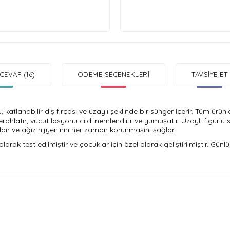
CEVAP (16)
ÖDEME SEÇENEKLERI
TAVSIYE ET
 katlanabilir diş fırçası ve uzaylı şeklinde bir sünger içerir. Tüm ürün
ferahlatır, vücut losyonu cildi nemlendirir ve yumuşatır. Uzaylı figürl
ealdir ve ağız hijyeninin her zaman korunmasını sağlar.
arak test edilmiştir ve çocuklar için özel olarak geliştirilmiştir. Gün