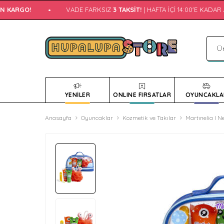
 KARGO!
•
VADE FARKSIZ
3 TAKSIT!
| HAFTA İÇI 14:00'E KADAR
A
YENİLER
ONLINE FIRSATLAR
OYUNCAKLA
Anasayfa
Oyuncaklar
Kozmetik ve Takılar
Martınelia I 