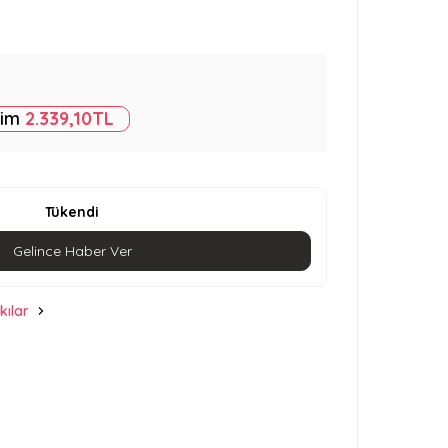
rim
2.339,10
TL
Tükendi
Gelince Haber Ver
kılar