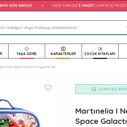
YNI GÜN KARGO!
•
VADE FARKSIZ
3 TAKSIT!
| HAFTA İÇI 14:00'E
R
YAŞA GÖRE
KARAKTERLER
ÇOCUK KİTAPLARI
Need More Space Galactıc Hygiene Set
ÜCRETSIZ KA
Martınelia I 
Space Galact