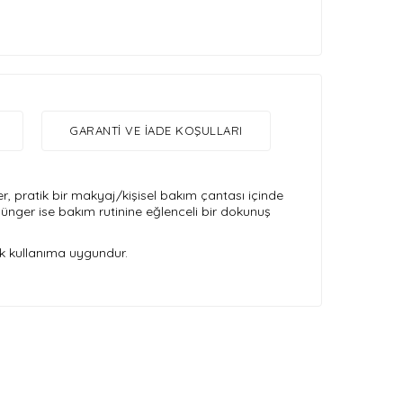
GARANTI VE İADE KOŞULLARI
ler, pratik bir makyaj/kişisel bakım çantası içinde
ü sünger ise bakım rutinine eğlenceli bir dokunuş
lük kullanıma uygundur.