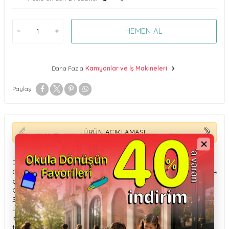
HEMEN AL
Daha Fazla
Kamyonlar ve İş Makineleri
Paylaş
ÜRÜN AÇIKLAMASI
Driven çekici kamyonunun gerçek bir sürücüsü gibi hissedin.
Oyun sırasında özel ekipmanların çalışmalarını öğrenebilir ve
çok eğlenebilirsiniz.
Gerçekçi seslere sahiptir ve kabin kapıları açılır.
Sepeti kaldırmak ve indirmek için kolu çevirin.
LED farlara sahiptir.
Işığı yakmak, motoru ve bip sesini duymak için sadece
tavandaki düğmeye basın.