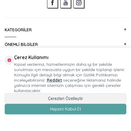
KATEGORILER
ÖNEMLI BILGILER
Çerez Kullanımı
HIZLI ERIŞIM
Kişisel verileriniz, hizmetlerimizin daha iyi bir şekilde
sunulması için mevzuata uygun bir şekilde toplanıp işlenir.
KURUMSAL SATIŞ
Konuyla ilgili detaylı bilgi almak için Gizlilik Politikamızı
inceleyebilirsiniz.
Reddet
seçeneğine tıklamanız halinde
yalnızca internet sitemizin çalışması için gerekli çerezler
E-BÜLTEN ABONELIĞI
kullanılacaktır.
Çerezleri Özelleştir
Hepsini Kabul Et
SEPETE EKLE
© 2026 HUPALUPA Mağaza İşletmeciliği Ticaret A.Ş. Tüm Hakları Saklıdır.
Devux®
tarafından,
T
-Soft
e-ticaret
sistemleriyle hazırlanmıştır.