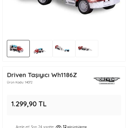
Driven Taşıyıcı Wh1186Z
Ürün Kodu:
14072
1.299,90
TL
12
Acele et! Son 24 saatte:
görüntüleme