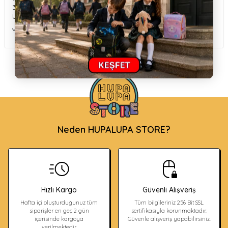
3 AG13 pil (1.5W) ürüne dahildir.
Ürün kutu ölçüleri: 23 x 10 x 10 cm
Yaş:4+
Neden HUPALUPA STORE?
Hızlı Kargo
Güvenli Alışveriş
Hafta içi oluşturduğunuz tüm
Tüm bilgileriniz 256 Bit SSL
siparişler en geç 2 gün
sertifikasıyla korunmaktadır.
içerisinde kargoya
Güvenle alışveriş yapabilirsiniz.
verilmektedir.