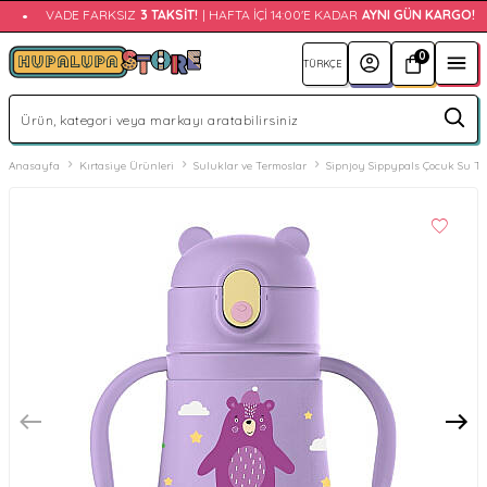
•
VADE FARKSIZ
3 TAKSIT!
| HAFTA İÇI 14:00'E KADAR
AYNI GÜN KARGO!
0
Anasayfa
Kırtasiye Ürünleri
Suluklar ve Termoslar
Sipnjoy Sippypals Çocuk Su Te