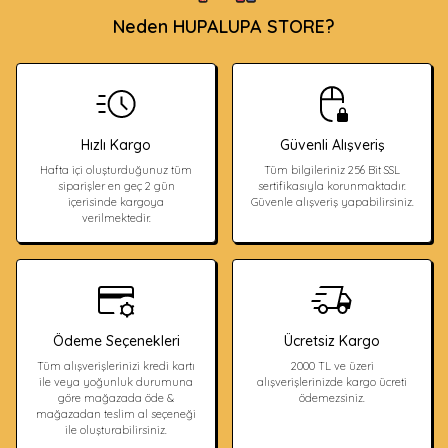
Neden HUPALUPA STORE?
Hızlı Kargo
Güvenli Alışveriş
Hafta içi oluşturduğunuz tüm
Tüm bilgileriniz 256 Bit SSL
siparişler en geç 2 gün
sertifikasıyla korunmaktadır.
içerisinde kargoya
Güvenle alışveriş yapabilirsiniz.
verilmektedir.
Ödeme Seçenekleri
Ücretsiz Kargo
Tüm alışverişlerinizi kredi kartı
2000 TL ve üzeri
ile veya yoğunluk durumuna
alışverişlerinizde kargo ücreti
göre mağazada öde &
ödemezsiniz.
mağazadan teslim al seçeneği
ile oluşturabilirsiniz.