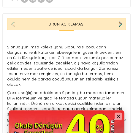
ÜRÜN AÇIKLAMASI
SipnJoy'un imza koleksiyonu SippyPals, çocukların
dünyasına renk katarken ebeveynlerin güvenlik beklentilerini
en üst düzeyde karşılıyor. Çift katmanlı vakumlu paslanmaz
çelik gövdesi sayesinde içecekler, dış hava koşullarından
etkilenmeden saatlerce ideal sıcaklıkta kalıyor. Zamansız
tasarımı ve mor rengin seçkin tonuyla bu termos, hem
okulda hem de parkta çocuğunuzun en stil sahibi eşlikçisi
olacak.
Çocuk sağlığına odaklanan SipnJoy, bu modelde tamamen
BPA içermeyen ve gıda ile temasa uygun materyaller
kullanmıştır. Ürünün en dikkat çekici özelliklerinden biri olan
Skylight tasarımı, kapağı açmaya gerek kalmadan içindeki
sıvı miktarını zahmetsizce görmenizi sağlar. Ergonomik
yapısı küçük ellerin kolayca kavrayabileceği şekilde optimize
edilmiştir.