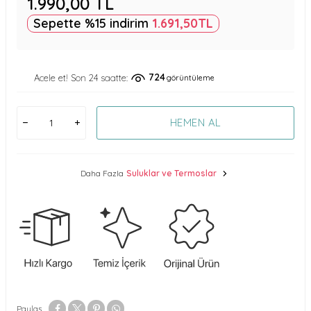
1.990,00
TL
Sepette %15 indirim
1.691,50
TL
724
Acele et! Son 24 saatte:
görüntüleme
HEMEN AL
Daha Fazla
Suluklar ve Termoslar
Paylaş