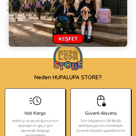
Yaz eğlencelerinin vazgeçilmez parçası olacak bu yüzme
arkadaşı, çocuklara suyu sevdirmeye yardımcı olur.
Neden HUPALUPA STORE?
Hızlı Kargo
Güvenli Alışveriş
Hafta içi oluşturduğunuz tüm
Tüm bilgileriniz 256 Bit SSL
siparişler en geç 2 gün
sertifikasıyla korunmaktadır.
içerisinde kargoya
Güvenle alışveriş yapabilirsiniz.
verilmektedir.