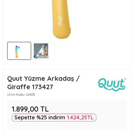
Quut Yüzme Arkadaş /
Giraffe 173427
Ürün Kodu:
26428
1.899,00
TL
Sepette %25 indirim
1.424,25
TL