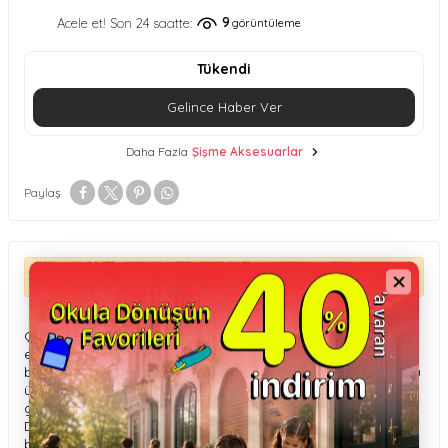
9
Acele et! Son 24 saatte:
görüntüleme
Tükendi
Gelince Haber Ver
Daha Fazla
Şişme Aksesuarlar
Paylaş
ÜRÜN AÇIKLAMASI
Quut Yüzme Arkadaş Giraffe 173427, çocukların suyla
eğlenceli ve yaratıcı şekilde vakit geçirmesini sağlayan şirin
bir zürafa figürlü su oyuncağıdır. Hafif tasarımı sayesinde su
üzerinde yüzer, çocukların motor becerilerini ve hayal
gücünü destekler.
Dayanıklı, toksik olmayan malzemeden üretilmiş olup hem
banyo hem de havuz oyunları için idealdir.