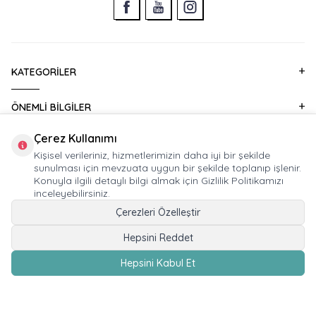
KATEGORILER
ÖNEMLI BILGILER
Çerez Kullanımı
HIZLI ERIŞIM
Kişisel verileriniz, hizmetlerimizin daha iyi bir şekilde
sunulması için mevzuata uygun bir şekilde toplanıp işlenir.
KURUMSAL SATIŞ
Konuyla ilgili detaylı bilgi almak için Gizlilik Politikamızı
inceleyebilirsiniz.
Çerezleri Özelleştir
E-BÜLTEN ABONELIĞI
Hepsini Reddet
Hepsini Kabul Et
© 2026 HUPALUPA Mağaza İşletmeciliği Ticaret A.Ş. Tüm Hakları Saklıdır.
Devux®
tarafından,
T
-Soft
e-ticaret
sistemleriyle hazırlanmıştır.