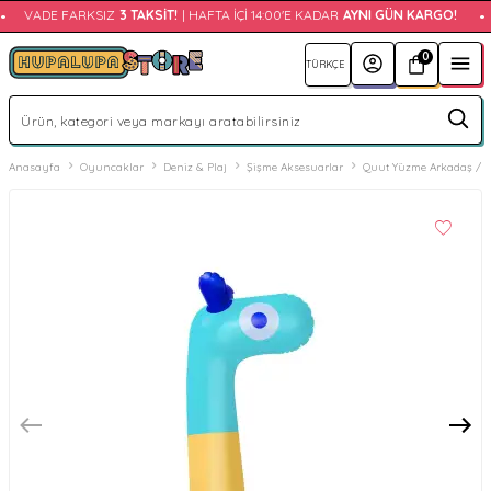
VADE FARKSIZ
3 TAKSIT!
| HAFTA İÇI 14:00'E KADAR
AYNI GÜN KARGO!
•
0
Anasayfa
Oyuncaklar
Deniz & Plaj
Şişme Aksesuarlar
Quut Yüzme Arkadaş / Gi