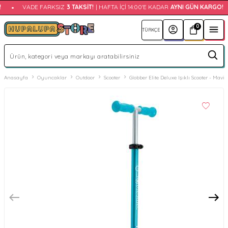
•
VADE FARKSIZ
3 TAKSIT!
| HAFTA İÇI 14:00'E KADAR
AYNI GÜN KARGO!
0
Anasayfa
Oyuncaklar
Outdoor
Scooter
Globber Elite Deluxe Işıklı Scooter - Mavi 