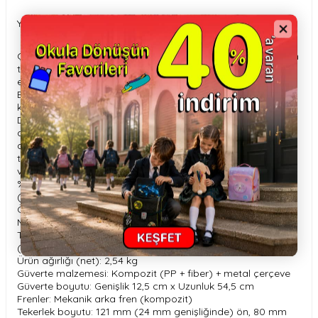
Yaş Grubu: 3 Yaş ve üzeri için uygundur.
Çocukların dengeyi öğrenmelerine yardımcı olmak için iki ön
tekerleğin direksiyon sistemini yalnızca ileri ve geri hareket
edecek şekilde sabitleyen patentli direksiyon kilidi düğmesi.
Eğilerek direksiyon sürüşünü etkinleştirmek için düğmenin
kilidini açın.
Dayanıklı ve güvenli 3 tekerlekli, ışıklı katlanır scooter, süper
düşük metal takviyeli yapı ve 50 kg'a kadar çocukları
destekleyen geniş, kaymaz, çift renkli kompozit güverte
tasarımına sahiptir. Ekstra uzun ve geniş kompozit freni
verimlilik ve tekerlek uzun ömrü sağlar.
%25-28 oranında Global Geri Dönüştürülmüş Standartlara
(GRS) sahip plastikten üretilmiştir*.
Önerilen kullanıcı boyu: 95-130 cm
Maksimum kullanıcı ağırlığı: 50 kg
T-bar yükseklikleri: 67,5 cm, 72,5 cm, 77,5 cm ve 82,5 cm
(yerden)
Ürün ağırlığı (net): 2,54 kg
Güverte malzemesi: Kompozit (PP + fiber) + metal çerçeve
Güverte boyutu: Genişlik 12,5 cm x Uzunluk 54,5 cm
Frenler: Mekanik arka fren (kompozit)
Tekerlek boyutu: 121 mm (24 mm genişliğinde) ön, 80 mm