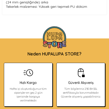
(24 mm genişliğinde) arka
Tekerlek malzemesi: Yüksek geri tepmeli PU döküm
Neden HUPALUPA STORE?
Hızlı Kargo
Güvenli Alışveriş
Hafta içi oluşturduğunuz tüm
Tüm bilgileriniz 256 Bit SSL
siparişler en geç 2 gün
sertifikasıyla korunmaktadır.
içerisinde kargoya
Güvenle alışveriş yapabilirsiniz.
verilmektedir.