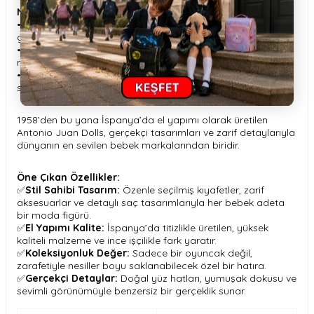
Neden Tercih Etmelisiniz?
• Çocukların oyun sırasında stil ve estetik duygusunu
geliştirmesine katkı sağlar.
• Aileler için koleksiyon değeri taşıyan zarif bir hatıra
niteliğindedir.
• Özel günlerde hediye edilebilecek şık ve anlamlı bir
seçenek sunar.
1958’den bu yana İspanya’da el yapımı olarak üretilen
Antonio Juan Dolls, gerçekçi tasarımları ve zarif detaylarıyla
dünyanın en sevilen bebek markalarından biridir.
Öne Çıkan Özellikler:
✅
Stil Sahibi Tasarım:
Özenle seçilmiş kıyafetler, zarif
aksesuarlar ve detaylı saç tasarımlarıyla her bebek adeta
bir moda figürü.
✅
El Yapımı Kalite:
İspanya’da titizlikle üretilen, yüksek
kaliteli malzeme ve ince işçilikle fark yaratır.
✅
Koleksiyonluk Değer:
Sadece bir oyuncak değil,
zarafetiyle nesiller boyu saklanabilecek özel bir hatıra.
✅
Gerçekçi Detaylar:
Doğal yüz hatları, yumuşak dokusu ve
sevimli görünümüyle benzersiz bir gerçeklik sunar.