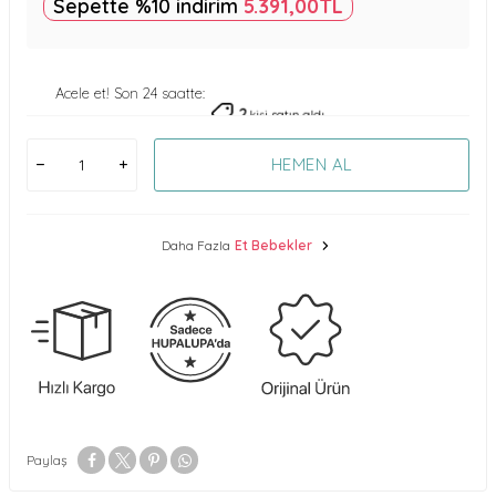
Sepette %10 indirim
5.391,00
TL
Acele et! Son 24 saatte:
2
kişi satın aldı
HEMEN AL
Daha Fazla
Et Bebekler
Paylaş