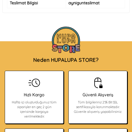
Teslimat Bilgisi
aynigunteslimat
Neden HUPALUPA STORE?
Hızlı Kargo
Güvenli Alışveriş
Hafta içi oluşturduğunuz tüm
Tüm bilgileriniz 256 Bit SSL
siparişler en geç 2 gün
sertifikasıyla korunmaktadır.
içerisinde kargoya
Güvenle alışveriş yapabilirsiniz.
verilmektedir.