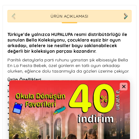
ÜRÜN AÇIKLAMASI
Türkiye’de yalnızca HUPALUPA resmi distribütörlüğü ile
sunulan Bella Koleksiyonu, çocuklara eşsiz bir oyun
arkadaşı, ailelere ise nesiller boyu saklanabilecek
değerli bir koleksiyon parçası kazandırır.
Parıltılı detaylarla parti ruhunu yansıtan şık elbisesiyle Bella
En La Fiesta Bebek, özel günlerin en tatlı oyun arkadaşı
olurken, eğlence dolu tasarımıyla da gözleri üzerine çekiyor.
Ürün Özellikleri
•
Gerçekçi Tasarım:
Doğal yüz hatları, gerçek görünümlü
kirpikler ve parti temalı şık elbisesi.
•
Hareketli Gövde:
Kol, bacak ve bas kısmı hareket
ettirilebilir.
•
Komple Et Dokulu:
Yumuşak ve gerçekçi doku.
•
Boyut & Ağırlık:
45 cm uzunluk, 905 gr ağırlık.
•
Parti Teması:
Özel günler ve kutlamalar için eğlenceli
tasarım.
•
Kutu Ölçüsü:
50 × 26 × 16 cm.