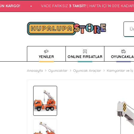
N KARGO!
•
VADE FARKSIZ
3 TAKSIT!
| HAFTA İÇI 14:00'E KADAR
A
YENİLER
ONLINE FIRSATLAR
OYUNCAKLA
Anasayfa
Oyuncaklar
Oyuncak Araçlar
Kamyonlar ve İş