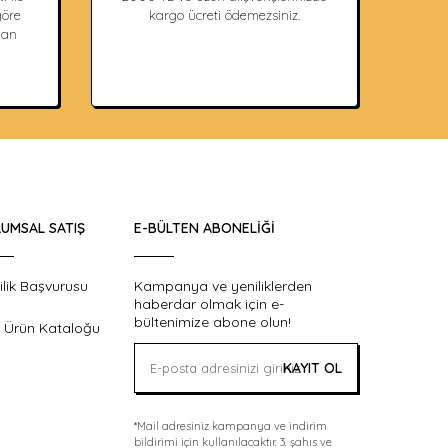
öre
kargo ücreti ödemezsiniz.
dan
UMSAL SATIŞ
E-BÜLTEN ABONELIĞI
ilik Başvurusu
Kampanya ve yeniliklerden
haberdar olmak için e-
bültenimize abone olun!
 Ürün Kataloğu
KAYIT OL
*Mail adresiniz kampanya ve indirim
bildirimi için kullanılacaktır. 3. şahıs ve