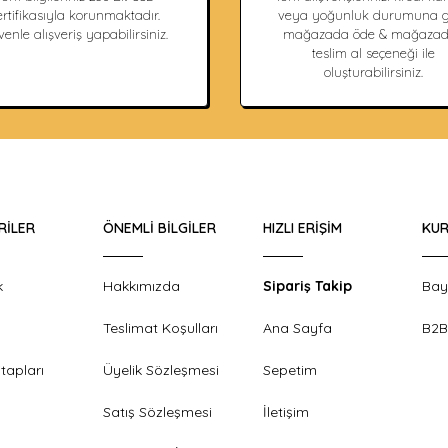
ertifikasıyla korunmaktadır.
veya yoğunluk durumuna g
enle alışveriş yapabilirsiniz.
mağazada öde & mağaza
teslim al seçeneği ile
oluşturabilirsiniz.
RILER
ÖNEMLI BILGILER
HIZLI ERIŞIM
KUR
k
Hakkımızda
Sipariş Takip
Bay
Teslimat Koşulları
Ana Sayfa
B2B
tapları
Üyelik Sözleşmesi
Sepetim
Satış Sözleşmesi
İletişim