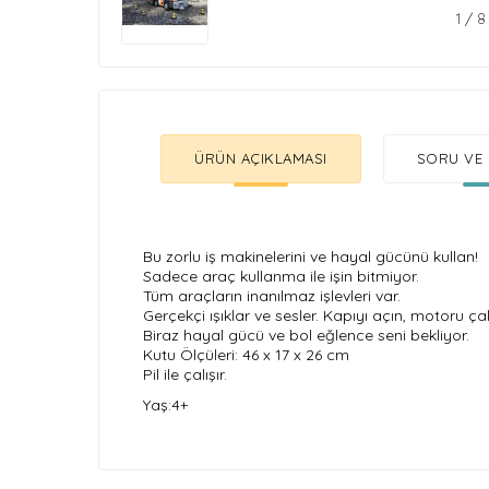
1
/
8
ÜRÜN AÇIKLAMASI
SORU VE 
Bu zorlu iş makinelerini ve hayal gücünü kullan!
Sadece araç kullanma ile işin bitmiyor.
Tüm araçların inanılmaz işlevleri var.
Gerçekçi ışıklar ve sesler. Kapıyı açın, motoru çalış
Biraz hayal gücü ve bol eğlence seni bekliyor.
Kutu Ölçüleri: 46 x 17 x 26 cm
Pil ile çalışır.
Yaş:4+