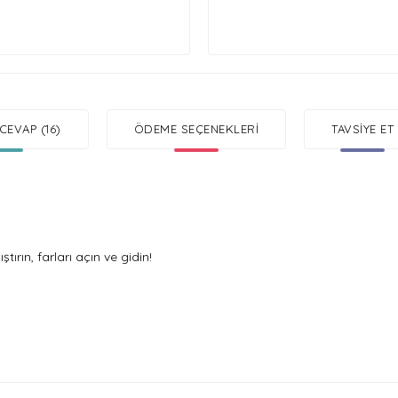
CEVAP (16)
ÖDEME SEÇENEKLERI
TAVSIYE ET
tırın, farları açın ve gidin!