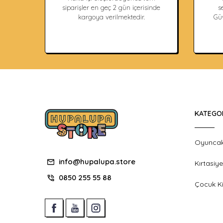
siparişler en geç 2 gün içerisinde
s
kargoya verilmektedir.
Güv
KATEGO
Oyunca
info@hupalupa.store
Kırtasiye
0850 255 55 88
Çocuk Ki