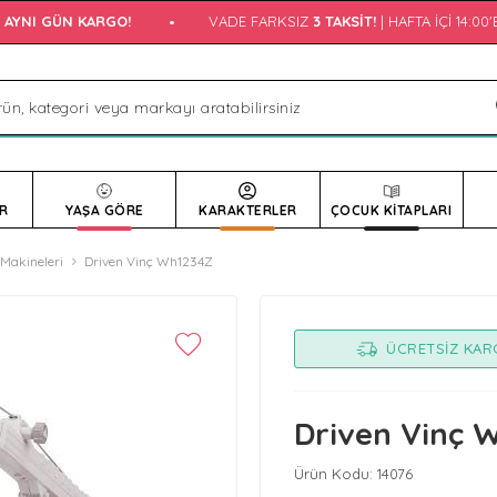
YNI GÜN KARGO!
•
VADE FARKSIZ
3 TAKSIT!
| HAFTA İÇI 14:00'
R
YAŞA GÖRE
KARAKTERLER
ÇOCUK KİTAPLARI
 Makineleri
Driven Vinç Wh1234Z
ÜCRETSIZ KA
Driven Vinç 
Ürün Kodu:
14076