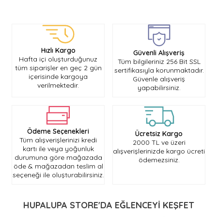
NEDEN HUPALUPA STORE ?
Bizleri tercih etmeniz için geçerli birkaç sebep.
Hızlı Kargo
Güvenli Alışveriş
Hafta içi oluşturduğunuz
Tüm bilgileriniz 256 Bit SSL
tüm siparişler en geç 2 gün
sertifikasıyla korunmaktadır.
içerisinde kargoya
Güvenle alışveriş
verilmektedir.
yapabilirsiniz.
Ödeme Seçenekleri
Ücretsiz Kargo
Tüm alışverişlerinizi kredi
2000 TL ve üzeri
kartı ile veya yoğunluk
alışverişlerinizde kargo ücreti
durumuna göre mağazada
ödemezsiniz.
öde & mağazadan teslim al
seçeneği ile oluşturabilirsiniz.
HUPALUPA STORE'DA EĞLENCEYİ KEŞFET