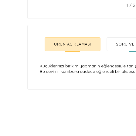
1
/
3
ÜRÜN AÇIKLAMASI
SORU VE 
Küçüklerinizi birikim yapmanın eğlencesiyle tanı
Bu sevimli kumbara sadece eğlenceli bir aksesu