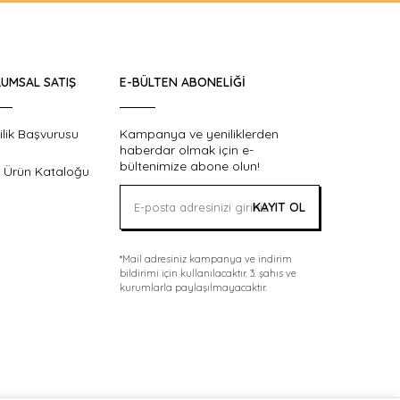
UMSAL SATIŞ
E-BÜLTEN ABONELIĞI
ilik Başvurusu
Kampanya ve yeniliklerden
haberdar olmak için e-
bültenimize abone olun!
 Ürün Kataloğu
KAYIT OL
*Mail adresiniz kampanya ve indirim
bildirimi için kullanılacaktır. 3. şahıs ve
kurumlarla paylaşılmayacaktır.