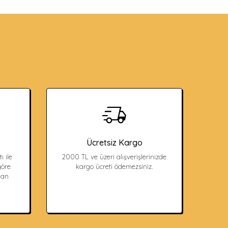
Ücretsiz Kargo
ı ile
2000 TL ve üzeri alışverişlerinizde
öre
kargo ücreti ödemezsiniz.
dan