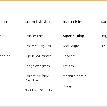
RILER
ÖNEMLI BILGILER
HIZLI ERIŞIM
KUR
k
Hakkımızda
Sipariş Takip
Bay
Teslimat Koşulları
Ana Sayfa
B2B
tapları
Üyelik Sözleşmesi
Sepetim
Satış Sözleşmesi
İletişim
Garanti ve İade
Mağazalarımız
Koşulları
Kariyer
Gizlilik ve Güvenlik