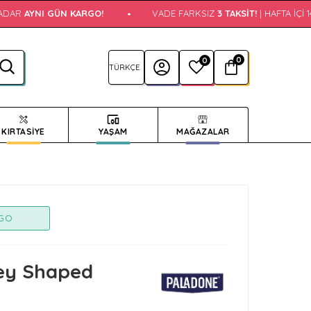
ADAR
AYNI GÜN KARGO!
•
VADE FARKSIZ
3 TAKSIT!
| HAFTA İÇI 1
0
0
KIRTASİYE
YAŞAM
MAĞAZALAR
RGO
ey Shaped