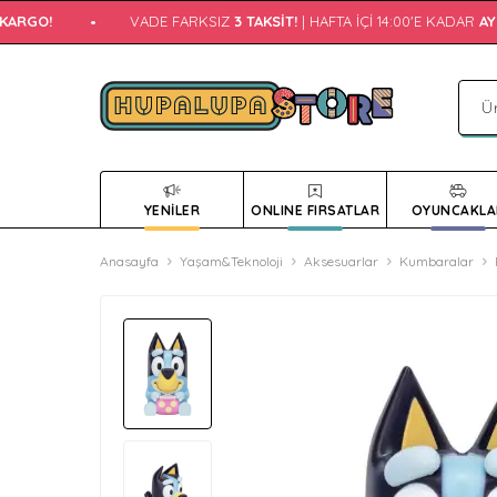
ARGO!
•
VADE FARKSIZ
3 TAKSIT!
| HAFTA İÇI 14:00'E KADAR
AYN
YENİLER
ONLINE FIRSATLAR
OYUNCAKLA
Anasayfa
Yaşam&Teknoloji
Aksesuarlar
Kumbaralar