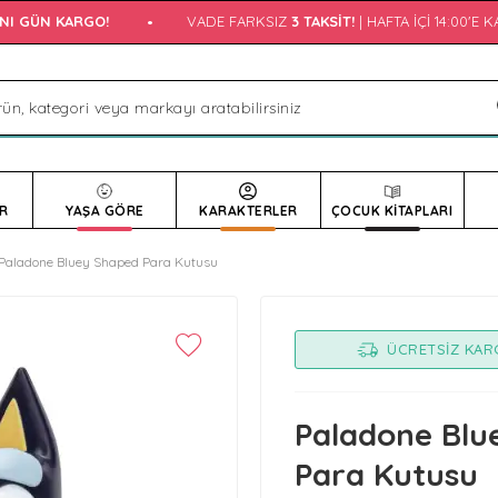
I GÜN KARGO!
•
VADE FARKSIZ
3 TAKSIT!
| HAFTA İÇI 14:00'E K
R
YAŞA GÖRE
KARAKTERLER
ÇOCUK KİTAPLARI
Paladone Bluey Shaped Para Kutusu
ÜCRETSIZ KA
Paladone Blu
Para Kutusu