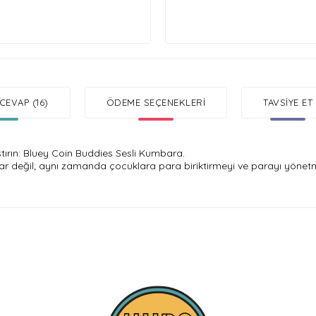
CEVAP (16)
ÖDEME SEÇENEKLERI
TAVSIYE ET
ştırın: Bluey Coin Buddies Sesli Kumbara.
ar değil; aynı zamanda çocuklara para biriktirmeyi ve parayı yönetm