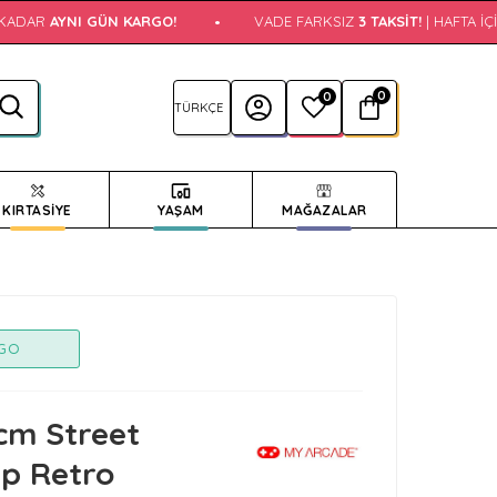
KADAR
AYNI GÜN KARGO!
•
VADE FARKSIZ
3 TAKSIT!
| HAFTA İÇI
0
0
KIRTASİYE
YAŞAM
MAĞAZALAR
RGO
cm Street
p Retro