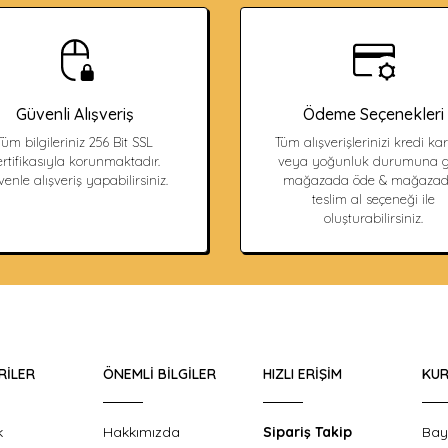
Güvenli Alışveriş
Ödeme Seçenekleri
Tüm bilgileriniz 256 Bit SSL
Tüm alışverişlerinizi kredi kart
ertifikasıyla korunmaktadır.
veya yoğunluk durumuna g
enle alışveriş yapabilirsiniz.
mağazada öde & mağaza
teslim al seçeneği ile
oluşturabilirsiniz.
RILER
ÖNEMLI BILGILER
HIZLI ERIŞIM
KUR
k
Hakkımızda
Sipariş Takip
Bay