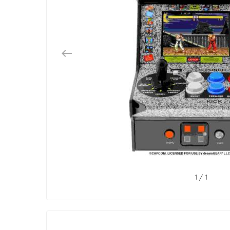
1
/
1