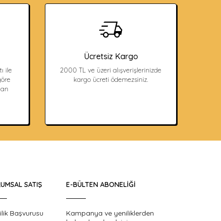
Ücretsiz Kargo
ı ile
2000 TL ve üzeri alışverişlerinizde
öre
kargo ücreti ödemezsiniz.
dan
UMSAL SATIŞ
E-BÜLTEN ABONELIĞI
ilik Başvurusu
Kampanya ve yeniliklerden