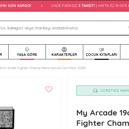
NI GÜN KARGO!
•
VADE FARKSIZ
3 TAKSIT!
| HAFTA İÇI 14:00'E 
R
YAŞA GÖRE
KARAKTERLER
ÇOCUK KİTAPLARI
9cm Street Fighter Champ Retro Konsol Con.Marc-3283
ÜCRETSIZ KA
My Arcade 19
Fighter Cham