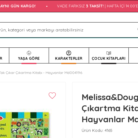
YNI GÜN KARGO!
•
VADE FARKSIZ
3 TAKSIT!
| HAFTA İÇI 14:00'E
R
YAŞA GÖRE
KARAKTERLER
ÇOCUK KİTAPLARI
ak Çıkar Çıkartma Kitabı - Hayvanlar Md004196
Melissa&Doug
Çıkartma Kita
Hayvanlar M
Ürün Kodu:
4165