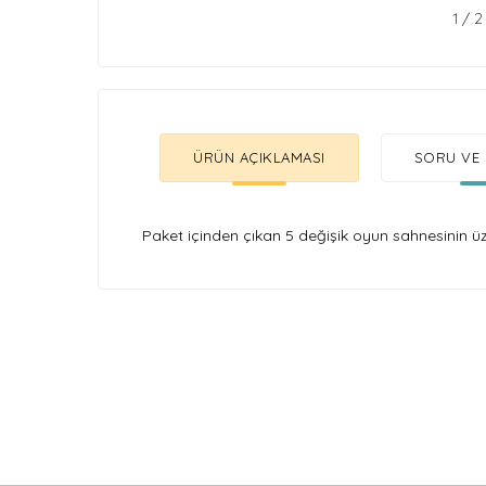
1
/
2
ÜRÜN AÇIKLAMASI
SORU VE 
Paket içinden çıkan 5 değişik oyun sahnesinin üze