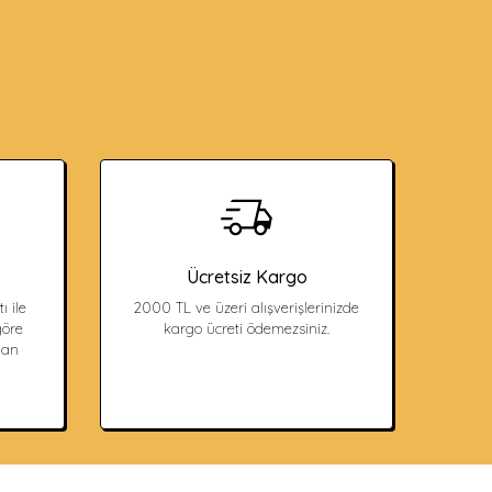
Ücretsiz Kargo
ı ile
2000 TL ve üzeri alışverişlerinizde
öre
kargo ücreti ödemezsiniz.
dan