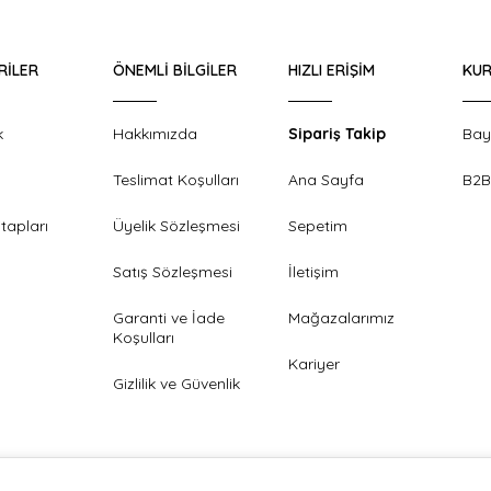
RILER
ÖNEMLI BILGILER
HIZLI ERIŞIM
KUR
k
Hakkımızda
Sipariş Takip
Bay
Teslimat Koşulları
Ana Sayfa
B2B
tapları
Üyelik Sözleşmesi
Sepetim
Satış Sözleşmesi
İletişim
Garanti ve İade
Mağazalarımız
Koşulları
Kariyer
Gizlilik ve Güvenlik