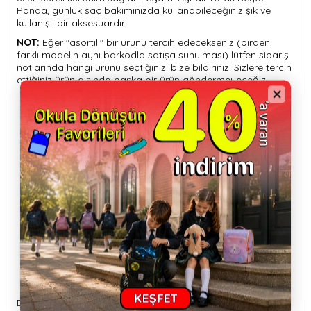
Panda, günlük saç bakımınızda kullanabileceğiniz şık ve
kullanışlı bir aksesuardır.
NOT:
Eğer "asortili" bir ürünü tercih edecekseniz (birden
farklı modelin aynı barkodla satışa sunulması) lütfen sipariş
notlarında hangi ürünü seçtiğinizi bize bildiriniz. Sizlere tercih
ettiğiniz ürün dışında başka bir ürün göndermeyeceğiz.
Eğlenceli alışverişin yeni adresi HUPALUPA STORE şimdi