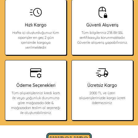
Hızlı Kargo
Güvenli Alışveriş
Hafta içi oluşturduğunuz tüm
Tüm bilgileriniz 256 Bit SSL
siparişler en geç 2 gün
sertifikasıyla korunmaktadır.
içerisinde kargoya
Güvenle alışveriş yapabilirsiniz.
verilmektedir.
Ödeme Seçenekleri
Ücretsiz Kargo
Tüm alışverişlerinizi kredi kartı
2000 TL ve üzeri
ile veya yoğunluk durumuna
alışverişlerinizde kargo ücreti
göre mağazada öde &
ödemezsiniz.
mağazadan teslim al seçeneği
ile oluşturabilirsiniz.