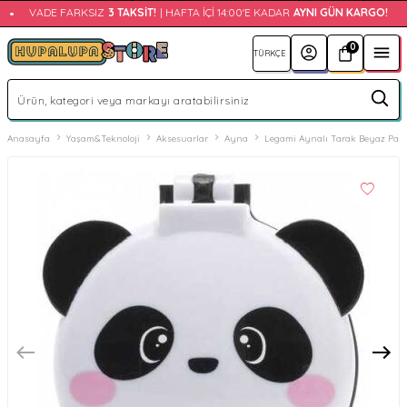
•
VADE FARKSIZ
3 TAKSIT!
| HAFTA İÇI 14:00'E KADAR
AYNI GÜN KARGO!
•
0
Anasayfa
Yaşam&Teknoloji
Aksesuarlar
Ayna
Legami Aynalı Tarak Beyaz Pan