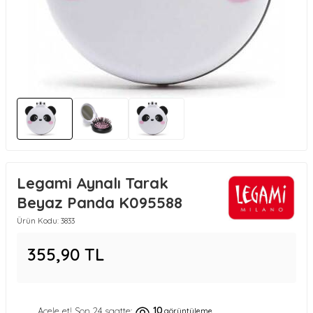
Legami Aynalı Tarak
Beyaz Panda K095588
Ürün Kodu:
3833
355,90
TL
10
Acele et! Son 24 saatte:
görüntüleme