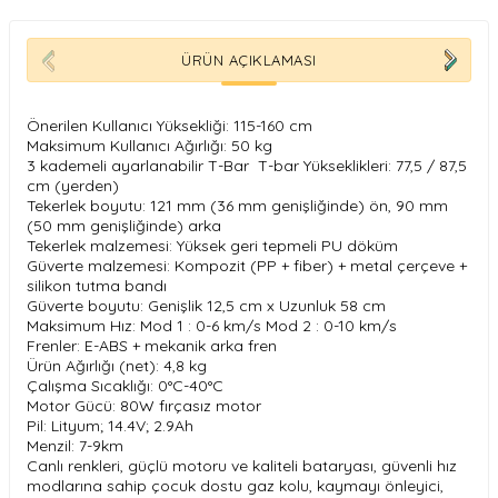
ÜRÜN AÇIKLAMASI
Önerilen Kullanıcı Yüksekliği: 115-160 cm
Maksimum Kullanıcı Ağırlığı: 50 kg
3 kademeli ayarlanabilir T-Bar T-bar Yükseklikleri: 77,5 / 87,5
cm (yerden)
Tekerlek boyutu: 121 mm (36 mm genişliğinde) ön, 90 mm
(50 mm genişliğinde) arka
Tekerlek malzemesi: Yüksek geri tepmeli PU döküm
Güverte malzemesi: Kompozit (PP + fiber) + metal çerçeve +
silikon tutma bandı
Güverte boyutu: Genişlik 12,5 cm x Uzunluk 58 cm
Maksimum Hız: Mod 1 : 0-6 km/s Mod 2 : 0-10 km/s
Frenler: E-ABS + mekanik arka fren
Ürün Ağırlığı (net): 4,8 kg
Çalışma Sıcaklığı: 0°C-40°C
Motor Gücü: 80W fırçasız motor
Pil: Lityum; 14.4V; 2.9Ah
Menzil: 7-9km
Canlı renkleri, güçlü motoru ve kaliteli bataryası, güvenli hız
modlarına sahip çocuk dostu gaz kolu, kaymayı önleyici,