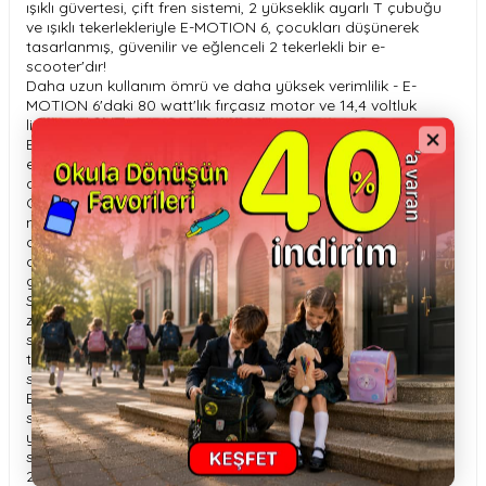
ışıklı güvertesi, çift fren sistemi, 2 yükseklik ayarlı T çubuğu
ve ışıklı tekerlekleriyle E-MOTION 6, çocukları düşünerek
tasarlanmış, güvenilir ve eğlenceli 2 tekerlekli bir e-
scooter'dır!
Daha uzun kullanım ömrü ve daha yüksek verimlilik - E-
MOTION 6'daki 80 watt'lık fırçasız motor ve 14,4 voltluk
lityum pil ile oyunun adı bu.
Basit bir tekmeyle çalıştırılan, gençler için 2 tekerlekli, ışıklı
elektrikli scooter'ımıza binmek ve tüm gün oynamak son
derece güvenli ve kolaydır!
Güvenlik için tasarlanan E-MOTION 6, 2 adet yerleşik hız
modu (0-6km/s ve 0-10km/s) ve gidonda bulunan çocuk
dostu, düğmeli gaz kelebeği ile çocukların ellerini T-bardan
ayırmadan sabit hızlarda seyredebilmelerini sağlayarak
güvenli hız ve direksiyon hakimiyetini garantiliyor.
Sağlam, süper geniş güverte, çocukların ayaklarını her
zaman güvenli ve emniyetli bir şekilde gençler için elektrikli
scooter üzerinde tutabilmeleri için kaymayı önleyici silikon
tutma bandıyla birlikte gelir. Daha fazla görünürlük için, siz
seyir halindeyken güverte aydınlanır!
Ekstra güvenli sürüşler için E-MOTION 6 güçlü bir çift fren
sistemiyle gelir: E-ABS ve mekanik arka fren. Bunlar
yavaşlama mesafelerini azaltmak ve zamanında durmaları
sağlamak için birlikte çalışır.
2 yükseklik ayarlı, süper geniş alüminyum T çubuğu (yerden