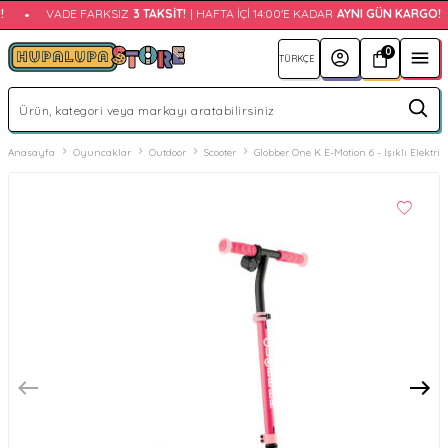
•
VADE FARKSIZ
3 TAKSIT!
| HAFTA İÇI 14:00'E KADAR
AYNI GÜN KARGO!
0
Anasayfa
Oyuncaklar
Outdoor
Scooter
Globber One K E-Motion 6 - Işıklı Elektri