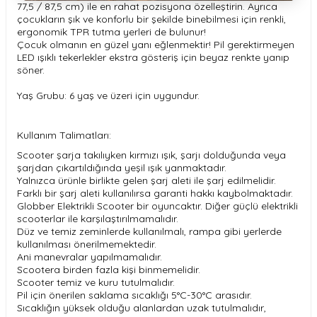
77,5 / 87,5 cm) ile en rahat pozisyona özelleştirin. Ayrıca
çocukların şık ve konforlu bir şekilde binebilmesi için renkli,
ergonomik TPR tutma yerleri de bulunur!
Çocuk olmanın en güzel yanı eğlenmektir! Pil gerektirmeyen
LED ışıklı tekerlekler ekstra gösteriş için beyaz renkte yanıp
söner.
Yaş Grubu: 6 yaş ve üzeri için uygundur.
Kullanım Talimatları:
Scooter şarja takılıyken kırmızı ışık, şarjı dolduğunda veya
şarjdan çıkartıldığında yeşil ışık yanmaktadır.
Yalnızca ürünle birlikte gelen şarj aleti ile şarj edilmelidir.
Farklı bir şarj aleti kullanılırsa garanti hakkı kaybolmaktadır.
Globber Elektrikli Scooter bir oyuncaktır. Diğer güçlü elektrikli
scooterlar ile karşılaştırılmamalıdır.
Düz ve temiz zeminlerde kullanılmalı, rampa gibi yerlerde
kullanılması önerilmemektedir.
Ani manevralar yapılmamalıdır.
Scootera birden fazla kişi binmemelidir.
Scooter temiz ve kuru tutulmalıdır.
Pil için önerilen saklama sıcaklığı 5°C-30°C arasıdır.
Sıcaklığın yüksek olduğu alanlardan uzak tutulmalıdır,