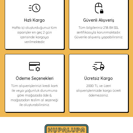
Hızlı Kargo
Güvenli Alışveriş
Hafta içi oluşturduğunuz tüm
Tüm bilgileriniz 256 Bit SSL
siparişler en geç 2 gün
sertifikasıyla korunmaktadır.
içerisinde kargoya
Güvenle alışveriş yapabilirsiniz.
verilmektedir.
Ödeme Seçenekleri
Ücretsiz Kargo
Tüm alışverişlerinizi kredi kartı
2000 TL ve üzeri
ile veya yoğunluk durumuna
alışverişlerinizde kargo ücreti
göre mağazada öde &
ödemezsiniz.
mağazadan teslim al seçeneği
ile oluşturabilirsiniz.