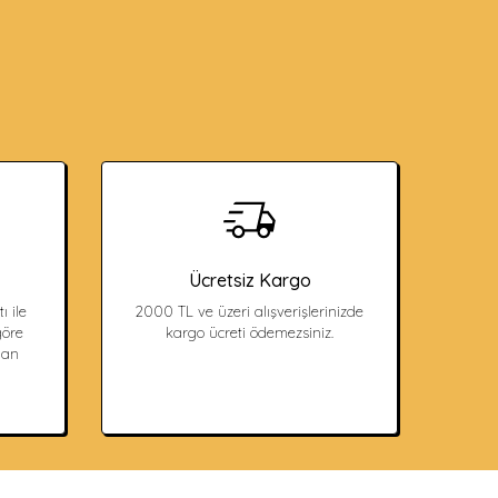
Ücretsiz Kargo
ı ile
2000 TL ve üzeri alışverişlerinizde
öre
kargo ücreti ödemezsiniz.
dan