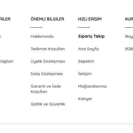
RILER
ÖNEMLI BILGILER
HIZLI ERIŞIM
KUR
k
Hakkımızda
Sipariş Takip
Bay
Teslimat Koşulları
Ana Sayfa
B2B
tapları
Üyelik Sözleşmesi
Sepetim
Satış Sözleşmesi
İletişim
Garanti ve İade
Mağazalarımız
Koşulları
Kariyer
Gizlilik ve Güvenlik