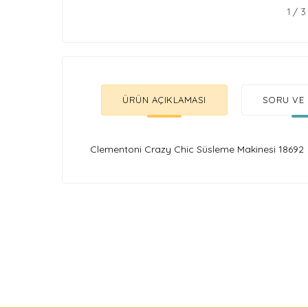
1
/
3
ÜRÜN AÇIKLAMASI
SORU VE 
Clementoni Crazy Chic Süsleme Makinesi 18692