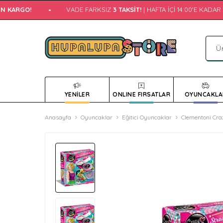
 KARGO!
•
VADE FARKSIZ
3 TAKSIT!
| HAFTA İÇI 14:00'E KADAR
A
YENİLER
ONLINE FIRSATLAR
OYUNCAKLA
Anasayfa
Oyuncaklar
Eğitici Oyuncaklar
Clementoni Cra