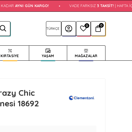
 KADAR
AYNI GÜN KARGO!
•
VADE FARKSIZ
3 TAKSIT!
| HAFTA İÇI
0
0
KIRTASİYE
YAŞAM
MAĞAZALAR
razy Chic
nesi 18692