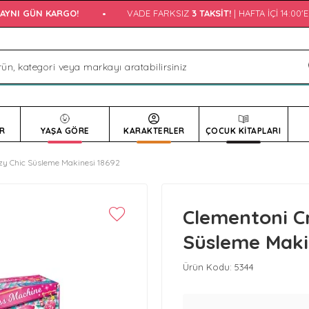
YNI GÜN KARGO!
•
VADE FARKSIZ
3 TAKSIT!
| HAFTA İÇI 14:00'E
R
YAŞA GÖRE
KARAKTERLER
ÇOCUK KİTAPLARI
zy Chic Süsleme Makinesi 18692
Clementoni C
Süsleme Maki
Ürün Kodu:
5344