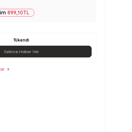
rim
899,10
TL
Tükendi
Gelince Haber Ver
lar