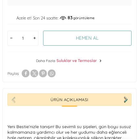
83
Acele et! Son 24 saatte:
görüntüleme
HEMEN AL
Daha Fazla
Suluklar ve Termoslar
Paylaş
ÜRÜN AÇIKLAMASI
Yeni Bestie’nizle tanışın! Bu sevimli su şişeleri, gün boyu susuz
kalmamanıza yardımcı olur ve her yudumu daha eğlenceli
hale getiren, çıkarılabilir ve koleksiyonluk silikon karakter