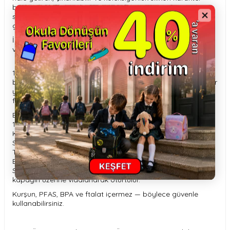
başlığıyla birlikte gelir. Gelişmiş çift katmanlı vakum yalıtımı
sayesinde içeceklerinizi 24 saate kadar soğuk tutar —
gününüz ne getirirse getirsin mükemmel bir eşlikçidir.
İçecekleri 24 saat soğuk, 12 saat sıcak tutan çift duvarlı
vakumlu yalıtımıyla her macera için mükemmel bir arkadaş.
16 oz (460 ml) ideal boyutuyla çantanıza veya
bardaklığınıza rahatça sığar, böylece Bestie’nizi gittiğiniz her
yere kolayca götürebilirsiniz. Bestie’niz yanınızdayken
ferahlığın ve eğlencenin tadını çıkarın!
Boyutlar: 7,60 x 7,60 x 20,30 cm
18/8 profesyonel sınıf paslanmaz çelikten yapılmıştır.
Kapalıyken sızdırmaz.
Silikon pipet dahildir.
Temizleme fırçasıyla birlikte gelmektedir
Elde yıkama önerilir.
Sevimli yumuşak hayvan başı çıkarılabilir ve sızdırmaz
kapağın üzerine vidalanarak oturtulur.
Kurşun, PFAS, BPA ve ftalat içermez — böylece güvenle
kullanabilirsiniz.