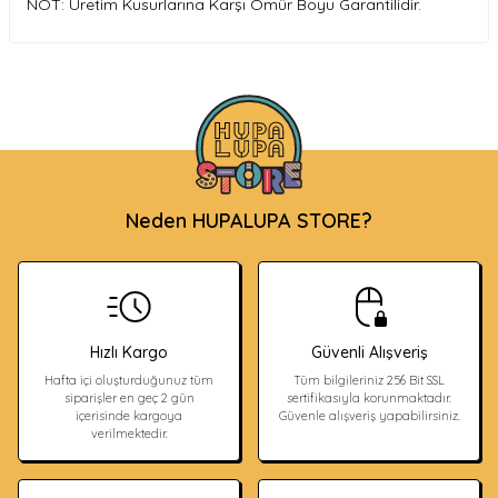
NOT: Üretim Kusurlarına Karşı Ömür Boyu Garantilidir.
Neden HUPALUPA STORE?
Hızlı Kargo
Güvenli Alışveriş
Hafta içi oluşturduğunuz tüm
Tüm bilgileriniz 256 Bit SSL
siparişler en geç 2 gün
sertifikasıyla korunmaktadır.
içerisinde kargoya
Güvenle alışveriş yapabilirsiniz.
verilmektedir.