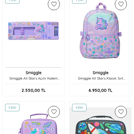
Smiggle
Smiggle
Smiggle All Stars Açılır Kalem
Smiggle All Stars Klasik Sırt
Kutusu 456111 Lilac
Çantası 456168 Lilac
2.550,00
TL
6.950,00
TL
YENI
YENI