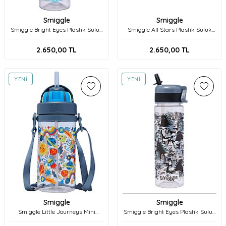
Smiggle
Smiggle
Smiggle Bright Eyes Plastik Suluk
Smiggle All Stars Plastik Suluk
650 ml 457627 Mint
650 ml 456060 Lilac
2.650,00
TL
2.650,00
TL
YENI
YENI
Smiggle
Smiggle
Smiggle Little Journeys Mini
Smiggle Bright Eyes Plastik Suluk
Plastik Suluk 400 ml 458385 Gri
650 ml 457627 Gri