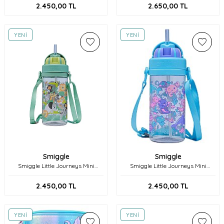
2.450,00
TL
2.650,00
TL
YENI
YENI
Smiggle
Smiggle
Smiggle Little Journeys Mini
Smiggle Little Journeys Mini
Plastik Suluk 400 ml 458385 Yeşil
Plastik Suluk 400 ml 458385 Aqua
2.450,00
TL
2.450,00
TL
YENI
YENI