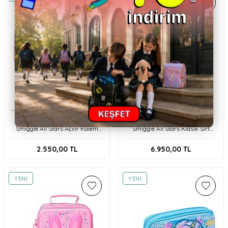
Smiggle
Smiggle
Smiggle All Stars Açılır Kalem
Smiggle All Stars Klasik Sırt
Kutusu 456111 Pembe
Çantası 456168 Pembe
2.550,00
TL
6.950,00
TL
YENI
YENI