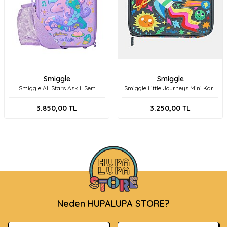
Smiggle
Smiggle
Smiggle All Stars Askılı Sert
Smiggle Little Journeys Mini Kare
Beslenme Çantası 456166 Lilac
Beslenme Çantası 458129 Gri
3.850,00
TL
3.250,00
TL
Neden HUPALUPA STORE?