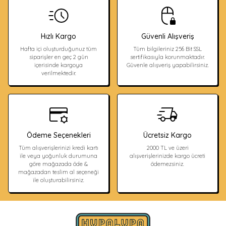
Hızlı Kargo
Güvenli Alışveriş
Hafta içi oluşturduğunuz tüm
Tüm bilgileriniz 256 Bit SSL
siparişler en geç 2 gün
sertifikasıyla korunmaktadır.
içerisinde kargoya
Güvenle alışveriş yapabilirsiniz.
verilmektedir.
Ödeme Seçenekleri
Ücretsiz Kargo
Tüm alışverişlerinizi kredi kartı
2000 TL ve üzeri
ile veya yoğunluk durumuna
alışverişlerinizde kargo ücreti
göre mağazada öde &
ödemezsiniz.
mağazadan teslim al seçeneği
ile oluşturabilirsiniz.