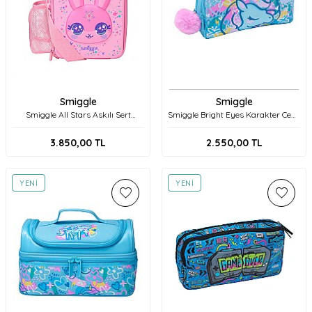
Smiggle
Smiggle
Smiggle All Stars Askılı Sert
Smiggle Bright Eyes Karakter Cepli
Beslenme Çantası 456166 Pembe
Kalem Kutusu 457541 Mint
3.850,00
TL
2.550,00
TL
YENI
YENI