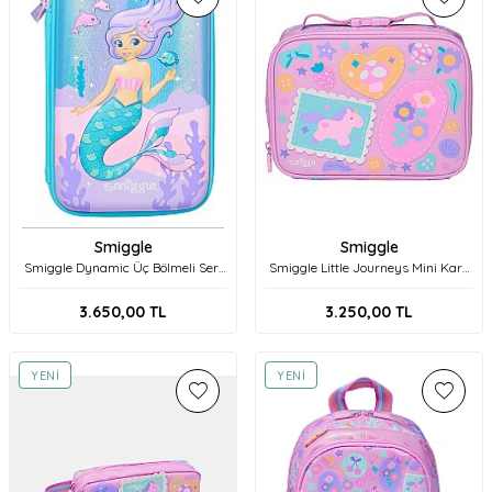
Smiggle
Smiggle
Smiggle Dynamic Üç Bölmeli Sert
Smiggle Little Journeys Mini Kare
Kalem Kutusu 454635 Turkuaz
Beslenme Çantası 458129 Pembe
3.650,00
TL
3.250,00
TL
YENI
YENI