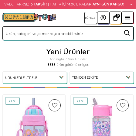
ADE FARKSIZ
3 TAKSIT!
| HAFTA İÇI 14:00'E KADAR
AYNI GÜN KARGO!
•
VA
0
Yeni Ürünler
Anasayfa
Yeni Ürünler
3538
ürün görüntüleniyor.
ÜRÜNLERI FILTRELE
YENI
YENI