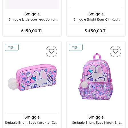
Smiggle
Smiggle
Smiggle Little Journeys Junior
Smiggle Bright Eyes Çift Katlı
Kapüşonlu Karakter Sırt Çantası
Beslenme Çantası 457459 Pembe
458340 Pembe
6.150,00
TL
3.450,00
TL
YENI
YENI
Smiggle
Smiggle
Smiggle Bright Eyes Karakter Cepli
Smiggle Bright Eyes Klasik Sırt
Kalem Kutusu 457541 Pembe
Çantası 457587 Pembe