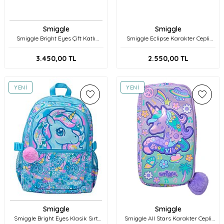
Smiggle
Smiggle
Smiggle Bright Eyes Çift Katlı
Smiggle Eclipse Karakter Cepli
Beslenme Çantası 457459 Mint
Kalem Kutusu 456601 Koyu
Lacivert
3.450,00
TL
2.550,00
TL
YENI
YENI
Smiggle
Smiggle
Smiggle Bright Eyes Klasik Sırt
Smiggle All Stars Karakter Cepli