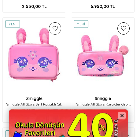
2.550,00
TL
6.950,00
TL
YENI
YENI
Smiggle
Smiggle
Smiggle All Stars Sert Kapaklı Çift
Smiggle All Stars Karakter Cepli
Bölmeli Kalem Kutusu 456167
Kalem Kutusu 456171 Pembe
Pembe
2.850,00
TL
2.550,00
TL
YENI
YENI