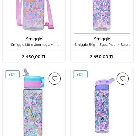
Smiggle
Smiggle
Smiggle Little Journeys Mini
Smiggle Bright Eyes Plastik Suluk
Plastik Suluk 400 ml 458385
650 ml 457627 Pembe
Pembe
2.450,00
TL
2.650,00
TL
YENI
YENI