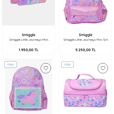
Smiggle
Smiggle
Smiggle Little Journeys Mini
Smiggle Little Journeys Mini Sırt
Karakter Kalem Kutusu 458198
Çantası 458341 Pembe
Pembe
1.950,00
TL
5.250,00
TL
YENI
YENI