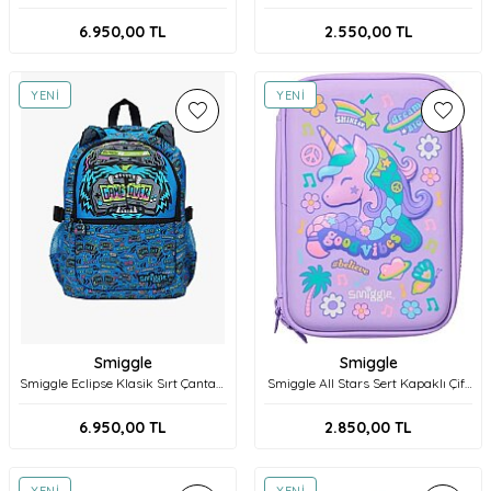
Çantası 457587 Mint
Kalem Kutusu 456171 Lilac
6.950,00
TL
2.550,00
TL
YENI
YENI
Smiggle
Smiggle
Smiggle Eclipse Klasik Sırt Çantası
Smiggle All Stars Sert Kapaklı Çift
456592 Koyu Lacivert
Bölmeli Kalem Kutusu 456167 Lilac
6.950,00
TL
2.850,00
TL
YENI
YENI